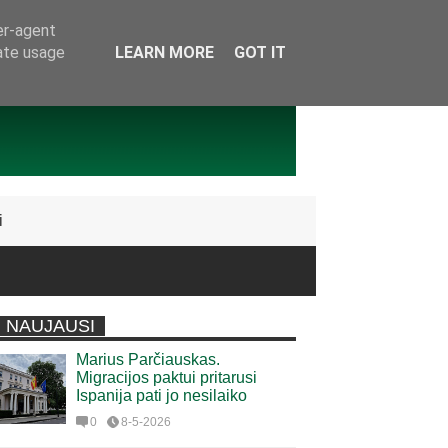
er-agent
rate usage
LEARN MORE
GOT IT
i
NAUJAUSI
Marius Parčiauskas.
Migracijos paktui pritarusi
Ispanija pati jo nesilaiko
0
8-5-2026