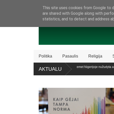
SAMBŪRIS
PRISIJUNKITE PRIE MŪSŲ!
KONTAKTAI
P
This site uses cookies from Google to de
are shared with Google along with perfo
statistics, and to detect and address a
Politika
Pasaulis
Religija
licencijos „Patriot“ sistemų
Ataskaita: šiemet Nigerijoje nužudyta arb
AKTUALU
krikščionių
alaiko teisę patariamuoju referendumu atsiklausti piliečių
Policija Š
dalijimą
roc. apklaustųjų pritaria pat. referendumui dėl šeimos apibrėžimo LR