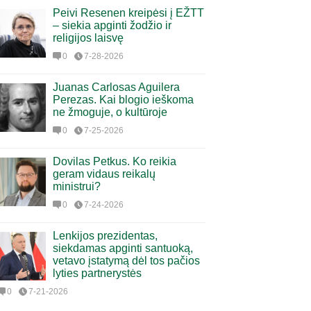
Peivi Resenen kreipėsi į EŽTT
– siekia apginti žodžio ir
religijos laisvę
0
7-28-2026
Juanas Carlosas Aguilera
Perezas. Kai blogio ieškoma
ne žmoguje, o kultūroje
0
7-25-2026
Dovilas Petkus. Ko reikia
geram vidaus reikalų
ministrui?
0
7-24-2026
Lenkijos prezidentas,
siekdamas apginti santuoką,
vetavo įstatymą dėl tos pačios
lyties partnerystės
0
7-21-2026