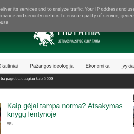
ARAMA LIETUVIŠKAI LIETUVAI
liver its services and to analyze traffic. Your IP address and us
rmance and security metrics to ensure quality of service, gene
buse.
Skaitiniai
Pažangos ideologija
Ekonomika
Įvykia
a pagrobta daugiau kaip 5 000
vedijoje sustabdė Biblijos knygų
Kaip gėjai tampa norma? Atsakymas
knygų lentynoje
5