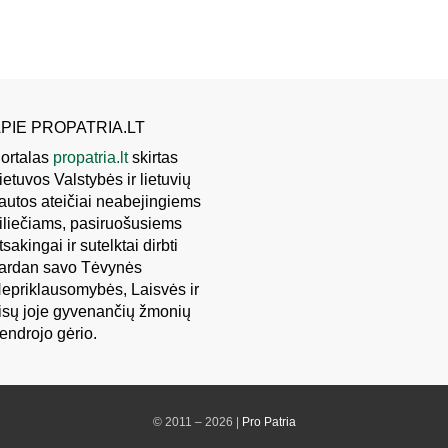
PIE PROPATRIA.LT
ortalas
propatria.lt
skirtas
ietuvos Valstybės ir lietuvių
autos ateičiai neabejingiems
iliečiams, pasiruošusiems
tsakingai ir sutelktai dirbti
ardan savo Tėvynės
epriklausomybės, Laisvės ir
isų joje gyvenančių žmonių
endrojo gėrio.
© 2011 – 2026 |
Pro Patria