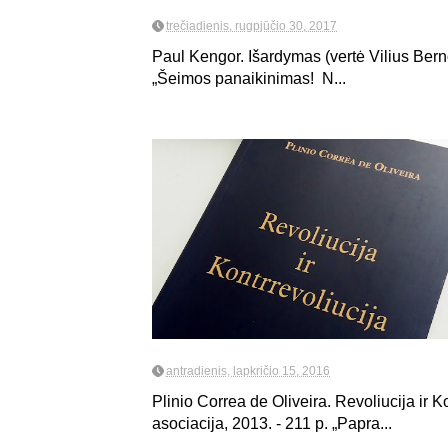
trečiadienis, rugpjūčio 30, 2017
Paul Kengor. Išardymas (vertė Vilius Bern
„Šeimos panaikinimas! N...
antradienis, lapkričio 15, 2016
Plinio Correa de Oliveira. Revoliucija ir 
asociacija, 2013. - 211 p. „Papra...