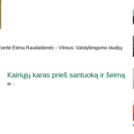
(vertė Elena Raudaitienė) – Vilnius: Valstybingumo studijų
Kairiųjų karas prieš santuoką ir šeimą
11