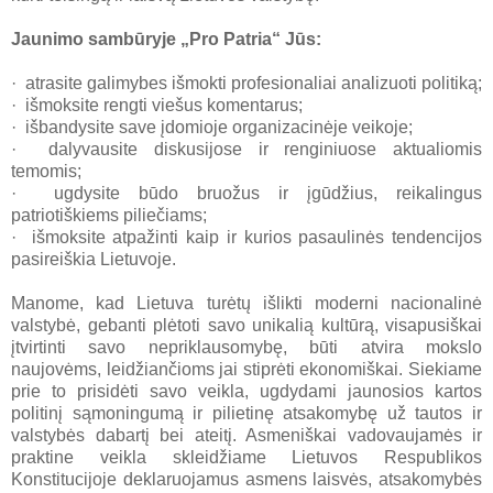
Jaunimo sambūryje „Pro Patria“ Jūs:
· atrasite galimybes išmokti profesionaliai analizuoti politiką;
· išmoksite rengti viešus komentarus;
· išbandysite save įdomioje organizacinėje veikoje;
· dalyvausite diskusijose ir renginiuose aktualiomis
temomis;
· ugdysite būdo bruožus ir įgūdžius, reikalingus
patriotiškiems piliečiams;
· išmoksite atpažinti kaip ir kurios pasaulinės tendencijos
pasireiškia Lietuvoje.
Manome, kad Lietuva turėtų išlikti moderni nacionalinė
valstybė, gebanti plėtoti savo unikalią kultūrą, visapusiškai
įtvirtinti savo nepriklausomybę, būti atvira mokslo
naujovėms, leidžiančioms jai stiprėti ekonomiškai. Siekiame
prie to prisidėti savo veikla, ugdydami jaunosios kartos
politinį sąmoningumą ir pilietinę atsakomybę už tautos ir
valstybės dabartį bei ateitį. Asmeniškai vadovaujamės ir
praktine veikla skleidžiame Lietuvos Respublikos
Konstitucijoje deklaruojamus asmens laisvės, atsakomybės