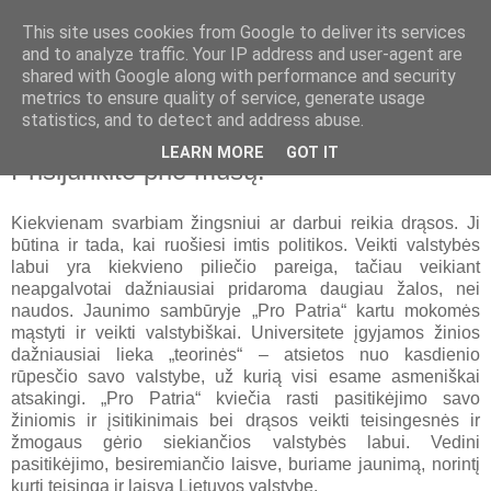
This site uses cookies from Google to deliver its services
and to analyze traffic. Your IP address and user-agent are
shared with Google along with performance and security
metrics to ensure quality of service, generate usage
▼
statistics, and to detect and address abuse.
LEARN MORE
GOT IT
Prisijunkite prie mūsų!
Kiekvienam svarbiam žingsniui ar darbui reikia drąsos. Ji
būtina ir tada, kai ruošiesi imtis politikos. Veikti valstybės
labui yra kiekvieno piliečio pareiga, tačiau veikiant
neapgalvotai dažniausiai pridaroma daugiau žalos, nei
naudos. Jaunimo sambūryje „Pro Patria“ kartu mokomės
mąstyti ir veikti valstybiškai. Universitete įgyjamos žinios
dažniausiai lieka „teorinės“ – atsietos nuo kasdienio
rūpesčio savo valstybe, už kurią visi esame asmeniškai
atsakingi. „Pro Patria“ kviečia rasti pasitikėjimo savo
žiniomis ir įsitikinimais bei drąsos veikti teisingesnės ir
žmogaus gėrio siekiančios valstybės labui. Vedini
pasitikėjimo, besiremiančio laisve, buriame jaunimą, norintį
kurti teisingą ir laisvą Lietuvos valstybę.