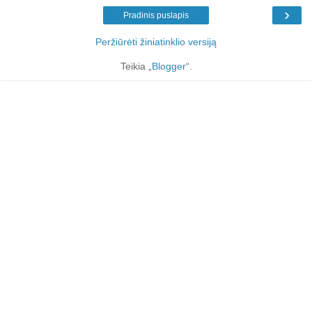
›
Pradinis puslapis
Peržiūrėti žiniatinklio versiją
Teikia „
Blogger
“.