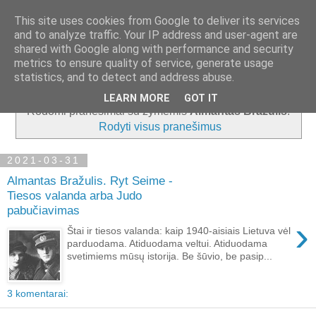
This site uses cookies from Google to deliver its services
and to analyze traffic. Your IP address and user-agent are
shared with Google along with performance and security
metrics to ensure quality of service, generate usage
▼
statistics, and to detect and address abuse.
LEARN MORE
GOT IT
Rodomi pranešimai su žymėmis
Almantas Bražulis
.
Rodyti visus pranešimus
2021-03-31
Almantas Bražulis. Ryt Seime -
Tiesos valanda arba Judo
pabučiavimas
›
Štai ir tiesos valanda: kaip 1940-aisiais Lietuva vėl
parduodama. Atiduodama veltui. Atiduodama
svetimiems mūsų istorija. Be šūvio, be pasip...
3 komentarai: