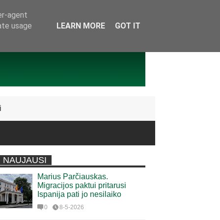
er-agent
rate usage
LEARN MORE
GOT IT
i
NAUJAUSI
Marius Parčiauskas.
Migracijos paktui pritarusi
Ispanija pati jo nesilaiko
0
8-5-2026