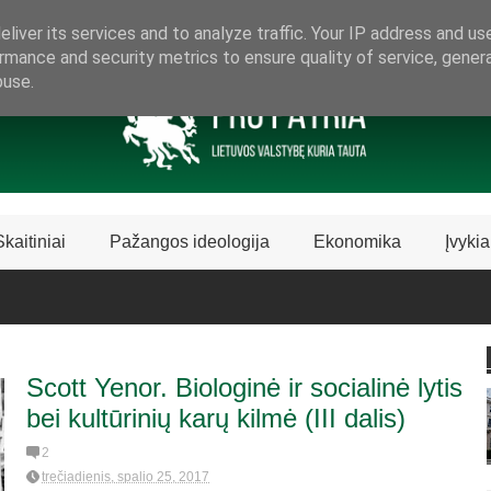
ARAMA LIETUVIŠKAI LIETUVAI
liver its services and to analyze traffic. Your IP address and us
rmance and security metrics to ensure quality of service, gene
buse.
Skaitiniai
Pažangos ideologija
Ekonomika
Įvykia
Scott Yenor. Biologinė ir socialinė lytis
bei kultūrinių karų kilmė (III dalis)
2
trečiadienis, spalio 25, 2017