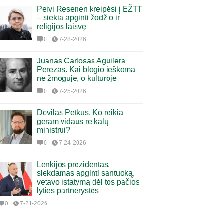
Peivi Resenen kreipėsi į EŽTT
– siekia apginti žodžio ir
religijos laisvę
0
7-28-2026
Juanas Carlosas Aguilera
Perezas. Kai blogio ieškoma
ne žmoguje, o kultūroje
0
7-25-2026
Dovilas Petkus. Ko reikia
geram vidaus reikalų
ministrui?
0
7-24-2026
Lenkijos prezidentas,
siekdamas apginti santuoką,
vetavo įstatymą dėl tos pačios
lyties partnerystės
0
7-21-2026