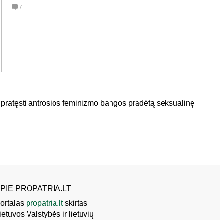
7
pratęsti antrosios feminizmo bangos pradėtą seksualinę
PIE PROPATRIA.LT
ortalas
propatria.lt
skirtas
ietuvos Valstybės ir lietuvių