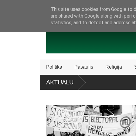
SAMBŪRIS
PRISIJUNKITE PRIE MŪSŲ!
KONTAKTAI
P
This site uses cookies from Google to de
are shared with Google along with perfo
statistics, and to detect and address a
Politika
Pasaulis
Religija
 nužudyta arba pagrobta daugiau kaip 5 000
AKTUALU
Policija Švedijoje sustabdė Biblijos knygų
dalijimą
R