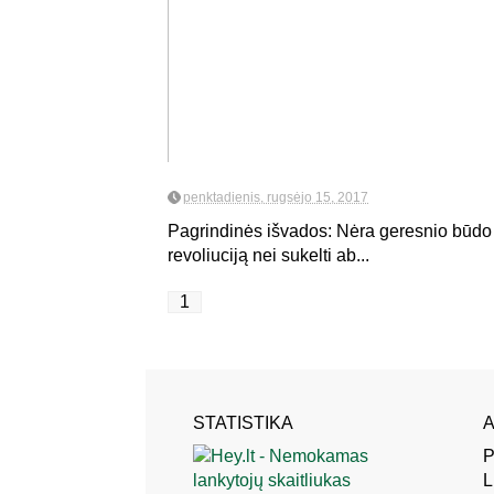
penktadienis, rugsėjo 15, 2017
Pagrindinės išvados: Nėra geresnio būdo 
revoliuciją nei sukelti ab...
1
STATISTIKA
A
P
L