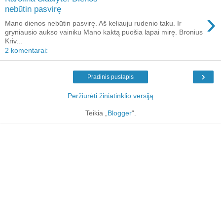
nebūtin pasvirę
›
Mano dienos nebūtin pasvirę. Aš keliauju rudenio taku. Ir
gryniausio aukso vainiku Mano kaktą puošia lapai mirę. Bronius
Kriv...
2 komentarai:
›
Pradinis puslapis
Peržiūrėti žiniatinklio versiją
Teikia „
Blogger
“.