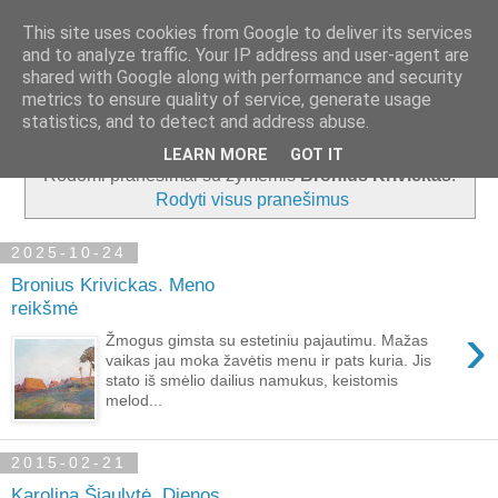
This site uses cookies from Google to deliver its services
and to analyze traffic. Your IP address and user-agent are
shared with Google along with performance and security
metrics to ensure quality of service, generate usage
▼
statistics, and to detect and address abuse.
LEARN MORE
GOT IT
Rodomi pranešimai su žymėmis
Bronius Krivickas
.
Rodyti visus pranešimus
2025-10-24
Bronius Krivickas. Meno
reikšmė
›
Žmogus gimsta su estetiniu pajautimu. Mažas
vaikas jau moka žavėtis menu ir pats kuria. Jis
stato iš smėlio dailius namukus, keistomis
melod...
2015-02-21
Karolina Šiaulytė. Dienos