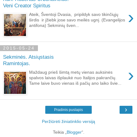
Veni Creator Spiritus
›
Ateik, Šventoji Dvasia, pripildyk savo tikinčiųjų
širdis ir įžiebk jose savo meilės ugnį. (Evangelijos
antifona) Sekminių šven...
2015-05-24
Sekminės. Atsiųstasis
Ramintojas.
›
Maždaug prieš šimtą metų vienas auksinės
spalvos laivas išplaukė nuo Italijos pakrančių.
Tame laive buvo vienas iš pačių ano laiko švie...
›
Pradinis puslapis
Peržiūrėti žiniatinklio versiją
Teikia „
Blogger
“.