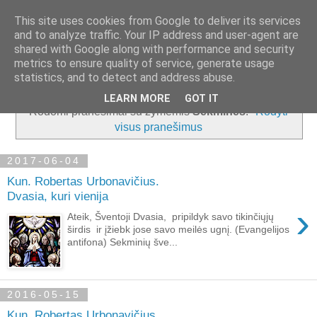
This site uses cookies from Google to deliver its services
and to analyze traffic. Your IP address and user-agent are
shared with Google along with performance and security
metrics to ensure quality of service, generate usage
▼
statistics, and to detect and address abuse.
LEARN MORE
GOT IT
Rodomi pranešimai su žymėmis
Sekminės
.
Rodyti
visus pranešimus
2017-06-04
Kun. Robertas Urbonavičius.
Dvasia, kuri vienija
›
Ateik, Šventoji Dvasia, pripildyk savo tikinčiųjų
širdis ir įžiebk jose savo meilės ugnį. (Evangelijos
antifona) Sekminių šve...
2016-05-15
Kun. Robertas Urbonavičius.