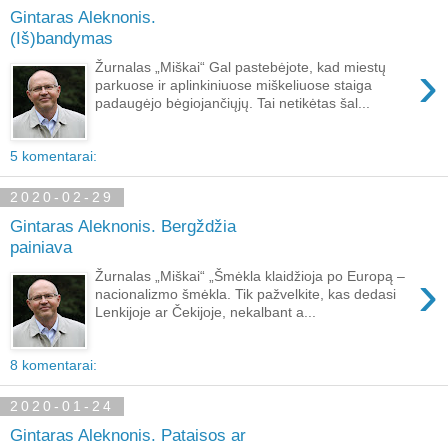
Gintaras Aleknonis.
(Iš)bandymas
›
Žurnalas „Miškai“ Gal pastebėjote, kad miestų
parkuose ir aplinkiniuose miškeliuose staiga
padaugėjo bėgiojančiųjų. Tai netikėtas šal...
5 komentarai:
2020-02-29
Gintaras Aleknonis. Bergždžia
painiava
›
Žurnalas „Miškai“ „Šmėkla klaidžioja po Europą –
nacionalizmo šmėkla. Tik pažvelkite, kas dedasi
Lenkijoje ar Čekijoje, nekalbant a...
8 komentarai:
2020-01-24
Gintaras Aleknonis. Pataisos ar