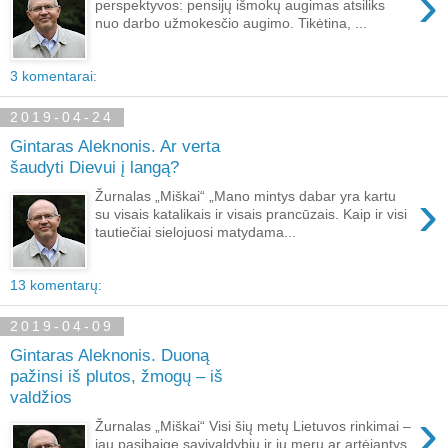
›
perspektyvos: pensijų išmokų augimas atsiliks
nuo darbo užmokesčio augimo. Tikėtina, ...
3 komentarai:
2019-04-24
Gintaras Aleknonis. Ar verta
šaudyti Dievui į langą?
›
Žurnalas „Miškai“ „Mano mintys dabar yra kartu
su visais katalikais ir visais prancūzais. Kaip ir visi
tautiečiai sielojuosi matydama...
13 komentarų:
2019-04-09
Gintaras Aleknonis. Duoną
pažinsi iš plutos, žmogų – iš
valdžios
›
Žurnalas „Miškai“ Visi šių metų Lietuvos rinkimai –
jau pasibaigę savivaldybių ir jų merų ar artėjantys