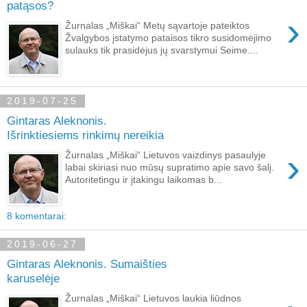
patąsos?
›
Žurnalas „Miškai“ Metų sąvartoje pateiktos
Žvalgybos įstatymo pataisos tikro susidomėjimo
sulauks tik prasidėjus jų svarstymui Seime....
2019-07-25
Gintaras Aleknonis.
Išrinktiesiems rinkimų nereikia
›
Žurnalas „Miškai“ Lietuvos vaizdinys pasaulyje
labai skiriasi nuo mūsų supratimo apie savo šalį.
Autoritetingu ir įtakingu laikomas b...
8 komentarai:
2019-06-27
Gintaras Aleknonis. Sumaišties
karuselėje
Žurnalas „Miškai“ Lietuvos laukia liūdnos