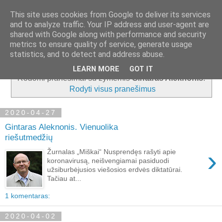
This site uses cookies from Google to deliver its services
and to analyze traffic. Your IP address and user-agent are
shared with Google along with performance and security
metrics to ensure quality of service, generate usage
▼
statistics, and to detect and address abuse.
LEARN MORE
GOT IT
Rodomi pranešimai su žymėmis
Gintaras Aleknonis
.
Rodyti visus pranešimus
2020-04-27
Gintaras Aleknonis. Vienuolika
riešutmedžių
›
Žurnalas „Miškai“ Nusprendęs rašyti apie
koronavirusą, neišvengiamai pasiduodi
užsiburbėjusios viešosios erdvės diktatūrai.
Tačiau at...
1 komentaras:
2020-04-02