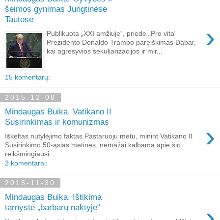
šeimos gynimas Jungtinėse
Tautose
›
Publikuota „XXI amžiuje“, priede „Pro vita“
Prezidento Donaldo Trampo pareiškimas Dabar,
kai agresyvios sekuliarizacijos ir mir...
15 komentarų:
2015-12-08
Mindaugas Buika. Vatikano II
Susirinkimas ir komunizmas
›
Iškeltas nutylėjimo faktas Pastaruoju metu, minint Vatikano II
Susirinkimo 50-ąsias metines, nemažai kalbama apie šio
reikšmingiausi...
2 komentarai:
2015-11-30
Mindaugas Buika. Ištikima
›
tarnystė „barbarų naktyje“