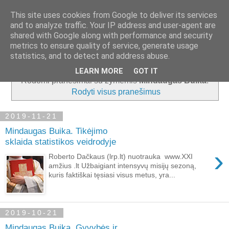
This site uses cookies from Google to deliver its services
and to analyze traffic. Your IP address and user-agent are
shared with Google along with performance and security
metrics to ensure quality of service, generate usage
▼
statistics, and to detect and address abuse.
LEARN MORE
GOT IT
Rodomi pranešimai su žymėmis
Mindaugas Buika
.
Rodyti visus pranešimus
2019-11-21
Mindaugas Buika. Tikėjimo
sklaida statistikos veidrodyje
›
Roberto Dačkaus (lrp.lt) nuotrauka www.XXI
amžius .lt Užbaigiant intensyvų misijų sezoną,
kuris faktiškai tęsiasi visus metus, yra...
2019-10-21
Mindaugas Buika. Gyvybės ir