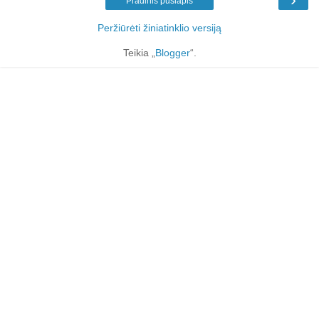
Pradinis puslapis
Peržiūrėti žiniatinklio versiją
Teikia „
Blogger
“.