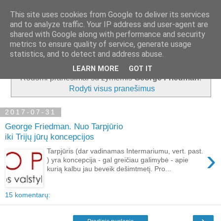
This site uses cookies from Google to deliver its services
and to analyze traffic. Your IP address and user-agent are
shared with Google along with performance and security
metrics to ensure quality of service, generate usage
▼
statistics, and to detect and address abuse.
LEARN MORE
GOT IT
Rodomi pranešimai su žymėmis
George Friedman
.
Rodyti visus pranešimus
2017-07-31
George Friedman. Nuo Tarpjūrio
iki Trijų jūrų koncepcijos
›
Tarpjūris (dar vadinamas Intermariumu, vert. past.
) yra koncepcija - gal greičiau galimybė - apie
kurią kalbu jau beveik dešimtmetį. Pro...
15 komentarų:
›