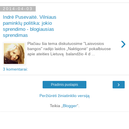
2014-04-03
Indrė Pusevaitė. Vilniaus
paminklų politika: jokio
sprendimo - blogiausias
sprendimas
›
Plačiau šia tema diskutuosime "Laisvosios
bangos" radijo laidos „Naktigonė“ pokalbiuose
apie ateities Lietuvą balandžio 4 d ...
3 komentarai:
›
Pradinis puslapis
Peržiūrėti žiniatinklio versiją
Teikia „
Blogger
“.