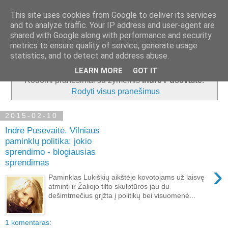
This site uses cookies from Google to deliver its services
and to analyze traffic. Your IP address and user-agent are
shared with Google along with performance and security
metrics to ensure quality of service, generate usage
▼
statistics, and to detect and address abuse.
LEARN MORE
GOT IT
Rodomi pranešimai su žymėmis
Indrė Pusevaitė
.
Rodyti visus pranešimus
2015-02-10
Indrė Pusevaitė. Vilniaus
paminklų politika: jokio
sprendimo - blogiausias
sprendimas
›
Paminklas Lukiškių aikštėje kovotojams už laisvę
atminti ir Žaliojo tilto skulptūros jau du
dešimtmečius grįžta į politikų bei visuomenė...
1 komentaras: