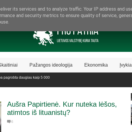
ARAMA LIETUVIŠKAI LIETUVAI
liver its services and to analyze traffic. Your IP address and us
rmance and security metrics to ensure quality of service, gene
buse.
Skaitiniai
Pažangos ideologija
Ekonomika
Įvykia
 pagrobta daugiau kaip 5 000
vedijoje sustabdė Biblijos knygų
Aušra Papirtienė. Kur nuteka lėšos,
atimtos iš lituanistų?
6