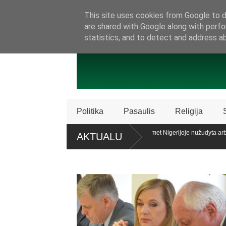
SAMBŪRIS
PRISIJUNKITE PRIE MŪSŲ!
KONTAKTAI
P
This site uses cookies from Google to de
are shared with Google along with perfo
statistics, and to detect and address a
Politika
Pasaulis
Religija
licencijos „Patriot“ sistemų
Ataskaita: šiemet Nigerijoje nužudyta arba
AKTUALU
krikščionių
alaiko teisę patariamuoju referendumu atsiklausti piliečių
Policija Š
dalijimą
roc. apklaustųjų pritaria pat. referendumui dėl šeimos apibrėžimo LR