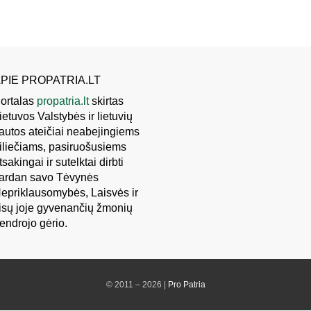
PIE PROPATRIA.LT
ortalas
propatria.lt
skirtas
ietuvos Valstybės ir lietuvių
autos ateičiai neabejingiems
iliečiams, pasiruošusiems
tsakingai ir sutelktai dirbti
ardan savo Tėvynės
epriklausomybės, Laisvės ir
isų joje gyvenančių žmonių
endrojo gėrio.
© 2011 – 2026 |
Pro Patria