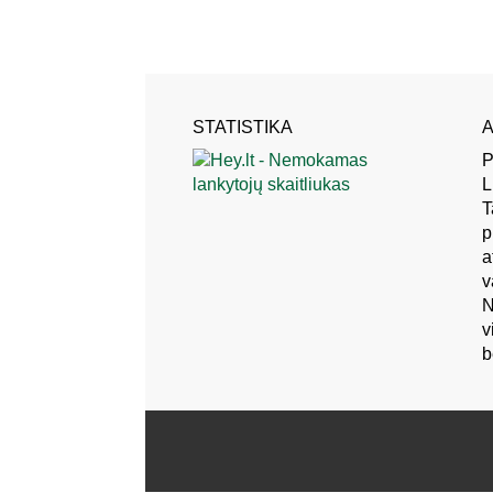
STATISTIKA
A
P
L
T
p
a
v
N
v
b