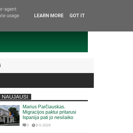
er-agent
rate usage
LEARN MORE
GOT IT
i
NAUJAUSI
Marius Parčiauskas.
Migracijos paktui pritarusi
Ispanija pati jo nesilaiko
0
8-5-2026