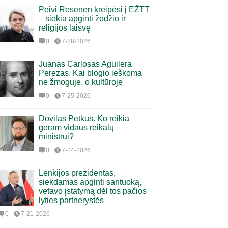
Peivi Resenen kreipėsi į EŽTT
– siekia apginti žodžio ir
religijos laisvę
0
7-28-2026
Juanas Carlosas Aguilera
Perezas. Kai blogio ieškoma
ne žmoguje, o kultūroje
0
7-25-2026
Dovilas Petkus. Ko reikia
geram vidaus reikalų
ministrui?
0
7-24-2026
Lenkijos prezidentas,
siekdamas apginti santuoką,
vetavo įstatymą dėl tos pačios
lyties partnerystės
0
7-21-2026