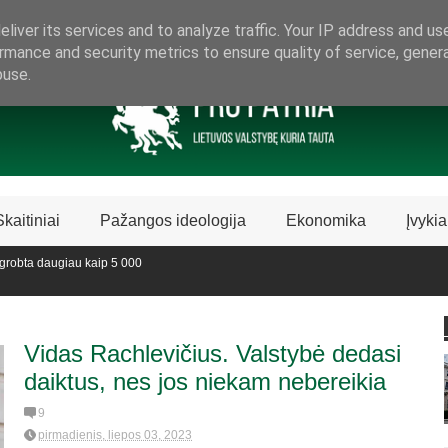
ARAMA LIETUVIŠKAI LIETUVAI
liver its services and to analyze traffic. Your IP address and us
rmance and security metrics to ensure quality of service, gene
buse.
Skaitiniai
Pažangos ideologija
Ekonomika
Įvykia
ta daugiau kaip 5 000
 sustabdė Biblijos knygų
Vidas Rachlevičius. Valstybė dedasi
daiktus, nes jos niekam nebereikia
9
pirmadienis, liepos 03, 2023