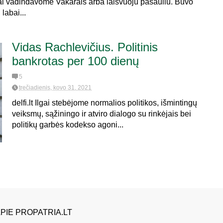
iai vadindavome Vakarais arba laisvuoju pasauliu. Buvo
labai...
Vidas Rachlevičius. Politinis
bankrotas per 100 dienų
5
trečiadienis, kovo 31, 2021
delfi.lt Ilgai stebėjome normalios politikos, išmintingų
veiksmų, sąžiningo ir atviro dialogo su rinkėjais bei
politikų garbės kodekso agoni...
PIE PROPATRIA.LT