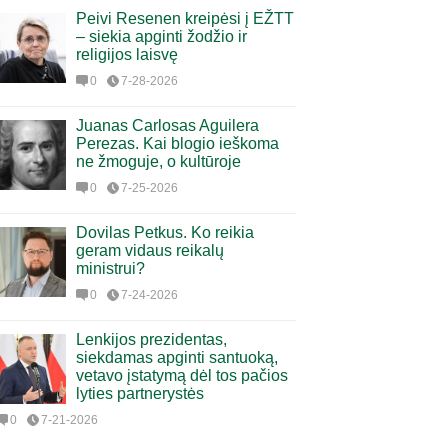
Peivi Resenen kreipėsi į EŽTT
– siekia apginti žodžio ir
religijos laisvę
0
7-28-2026
Juanas Carlosas Aguilera
Perezas. Kai blogio ieškoma
ne žmoguje, o kultūroje
0
7-25-2026
Dovilas Petkus. Ko reikia
geram vidaus reikalų
ministrui?
0
7-24-2026
Lenkijos prezidentas,
siekdamas apginti santuoką,
vetavo įstatymą dėl tos pačios
lyties partnerystės
0
7-21-2026