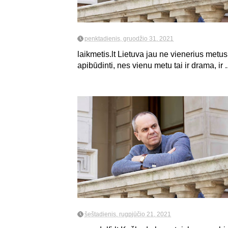
penktadienis, gruodžio 31, 2021
laikmetis.lt Lietuva jau ne vienerius metu
apibūdinti, nes vienu metu tai ir drama, ir ..
šeštadienis, rugpjūčio 21, 2021