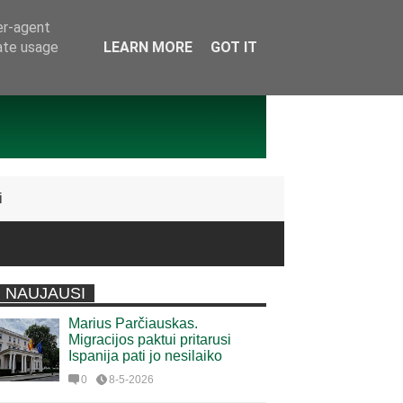
er-agent
rate usage
LEARN MORE
GOT IT
i
NAUJAUSI
Marius Parčiauskas.
Migracijos paktui pritarusi
Ispanija pati jo nesilaiko
0
8-5-2026