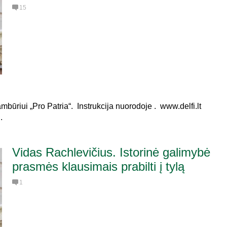
15
būriui „Pro Patria“. Instrukcija nuorodoje . www.delfi.lt
.
Vidas Rachlevičius. Istorinė galimybė
prasmės klausimais prabilti į tylą
1