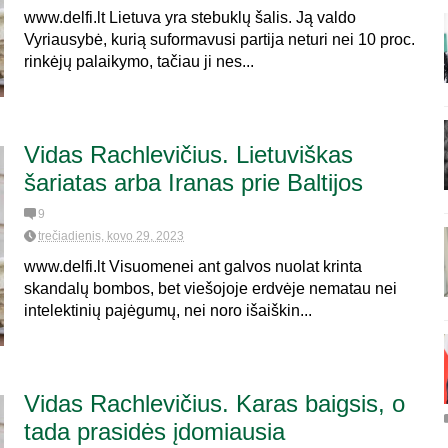
www.delfi.lt Lietuva yra stebuklų šalis. Ją valdo
Vyriausybė, kurią suformavusi partija neturi nei 10 proc.
rinkėjų palaikymo, tačiau ji nes...
Vidas Rachlevičius. Lietuviškas
šariatas arba Iranas prie Baltijos
9
trečiadienis, kovo 29, 2023
www.delfi.lt Visuomenei ant galvos nuolat krinta
skandalų bombos, bet viešojoje erdvėje nematau nei
intelektinių pajėgumų, nei noro išaiškin...
Vidas Rachlevičius. Karas baigsis, o
tada prasidės įdomiausia