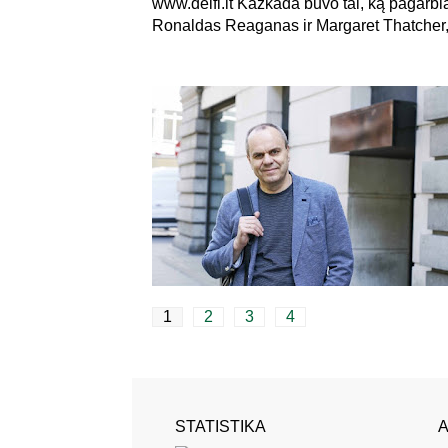
www.delfi.lt Kažkada buvo tai, ką pagarb
Ronaldas Reaganas ir Margaret Thatcher, 
1
2
3
4
STATISTIKA
A