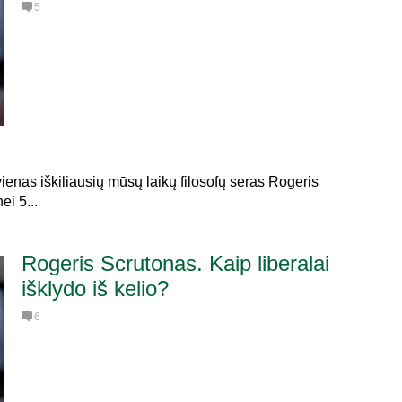
5
ienas iškiliausių mūsų laikų filosofų seras Rogeris
i 5...
Rogeris Scrutonas. Kaip liberalai
išklydo iš kelio?
6