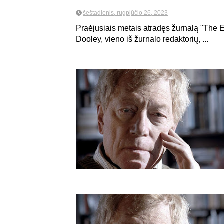
šeštadienis, rugpjūčio 26, 2023
Praėjusiais metais atradęs žurnalą "The 
Dooley, vieno iš žurnalo redaktorių, ...