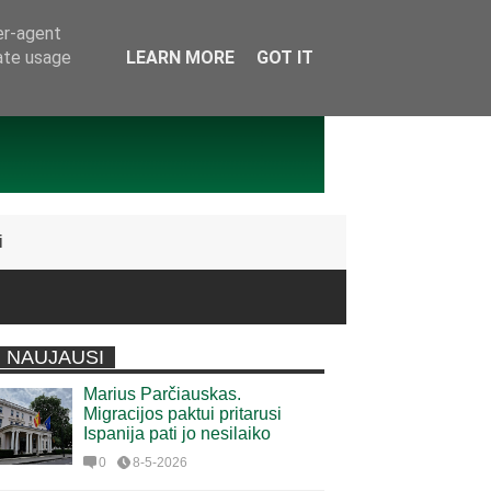
er-agent
rate usage
LEARN MORE
GOT IT
i
NAUJAUSI
Marius Parčiauskas.
Migracijos paktui pritarusi
Ispanija pati jo nesilaiko
0
8-5-2026