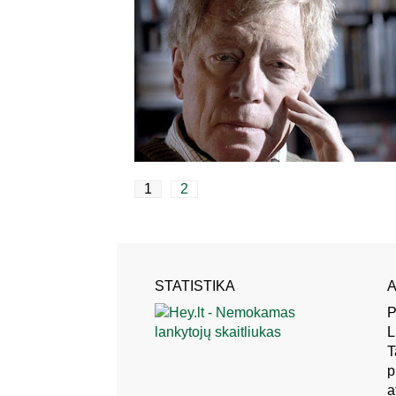
1
2
STATISTIKA
A
P
L
T
p
a