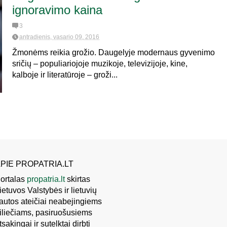
ignoravimo kaina
3
antradienis, vasario 09, 2016
Žmonėms reikia grožio. Daugelyje modernaus gyvenimo
sričių – populiariojoje muzikoje, televizijoje, kine,
kalboje ir literatūroje – groži...
PIE PROPATRIA.LT
ortalas
propatria.lt
skirtas
ietuvos Valstybės ir lietuvių
autos ateičiai neabejingiems
iliečiams, pasiruošusiems
tsakingai ir sutelktai dirbti