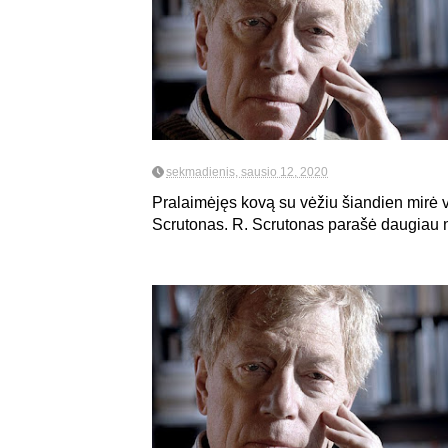
sekmadienis, sausio 12, 2020
Pralaimėjęs kovą su vėžiu šiandien mirė v
Scrutonas. R. Scrutonas parašė daugiau ne