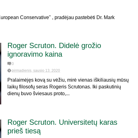
European Conservative" , pradėjau pastebėti Dr. Mark
Roger Scruton. Didelė grožio
ignoravimo kaina
0
pirmadienis, sausio 13, 2020
Pralaimėjęs kovą su vėžiu, mirė vienas iškiliausių mūsų
laikų filosofų seras Rogeris Scrutonas. Iki paskutinių
dienų buvo šviesaus proto,...
Roger Scruton. Universitetų karas
prieš tiesą