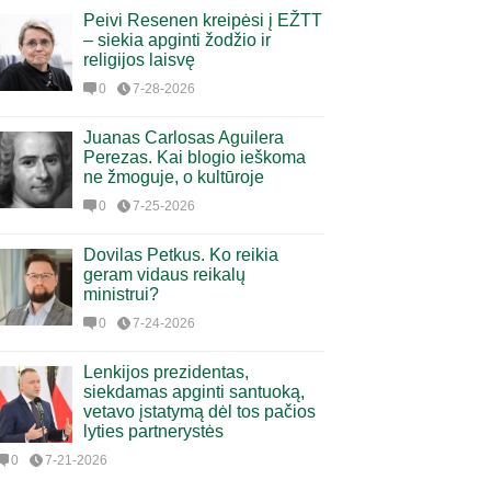
Peivi Resenen kreipėsi į EŽTT
– siekia apginti žodžio ir
religijos laisvę
0
7-28-2026
Juanas Carlosas Aguilera
Perezas. Kai blogio ieškoma
ne žmoguje, o kultūroje
0
7-25-2026
Dovilas Petkus. Ko reikia
geram vidaus reikalų
ministrui?
0
7-24-2026
Lenkijos prezidentas,
siekdamas apginti santuoką,
vetavo įstatymą dėl tos pačios
lyties partnerystės
0
7-21-2026