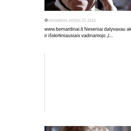
pirmadienis, birželio 25, 2018
www.bernardinai.lt Neseniai dalyvavau ak
ir išskirtiniausiais vadinamojo „l...