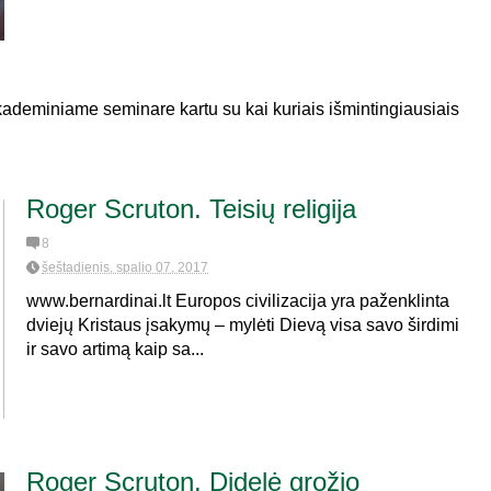
ademiniame seminare kartu su kai kuriais išmintingiausiais
Roger Scruton. Teisių religija
8
šeštadienis, spalio 07, 2017
www.bernardinai.lt Europos civilizacija yra paženklinta
dviejų Kristaus įsakymų – mylėti Dievą visa savo širdimi
ir savo artimą kaip sa...
Roger Scruton. Didelė grožio