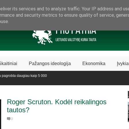
ARAMA LIETUVIŠKAI LIETUVAI
liver its services and to analyze traffic. Your IP address and us
rmance and security metrics to ensure quality of service, gene
buse.
Skaitiniai
Pažangos ideologija
Ekonomika
Įvykia
robta daugiau kaip 5 000
oje sustabdė Biblijos knygų
Roger Scruton. Kodėl reikalingos
tautos?
0