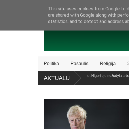
SAMBŪRIS
PRISIJUNKITE PRIE MŪSŲ!
KONTAKTAI
P
This site uses cookies from Google to de
are shared with Google along with perfo
statistics, and to detect and address a
Politika
Pasaulis
Religija
cijos „Patriot“ sistemų
Ataskaita: šiemet Nigerijoje nužudyta arba pag
AKTUALU
krikščionių
o teisę patariamuoju referendumu atsiklausti piliečių
Policija Švedij
dalijimą
apklaustųjų pritaria pat. referendumui dėl šeimos apibrėžimo LR