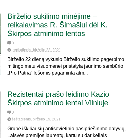
Birželio sukilimo minėjime –
reikalavimas R. Šimašiui dėl K.
Škirpos atminimo lentos
0
trečiadienis, birželio 23, 2021
Birželio 22 dieną vykusio Birželio sukilimo pagerbimo
mitingo metu visuomenei pristatyta jaunimo sambūrio
„Pro Patria“ lėšomis pagaminta atm...
Rezistentai prašo leidimo Kazio
Škirpos atminimo lentai Vilniuje
0
šeštadienis, birželio 19, 2021
Grupė iškiliausių antisovietinio pasipriešinimo dalyvių,
Laisvės premijos laureatų, kartu su dar keliais