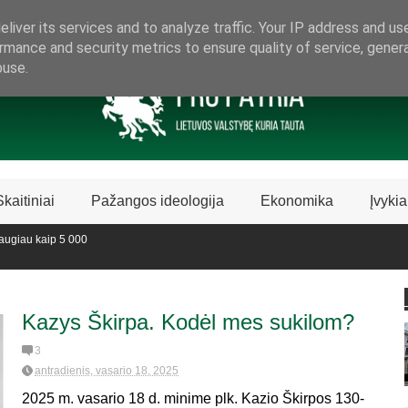
ARAMA LIETUVIŠKAI LIETUVAI
liver its services and to analyze traffic. Your IP address and us
rmance and security metrics to ensure quality of service, gene
buse.
Skaitiniai
Pažangos ideologija
Ekonomika
Įvykia
aip 5 000
lijos knygų
Kazys Škirpa. Kodėl mes sukilom?
3
antradienis, vasario 18, 2025
2025 m. vasario 18 d. minime plk. Kazio Škirpos 130-