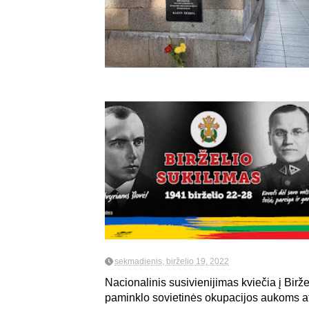
sekmadienis, birželio 19, 2022
Nacionalinis susivienijimas kviečia į Birž
paminklo sovietinės okupacijos aukoms at