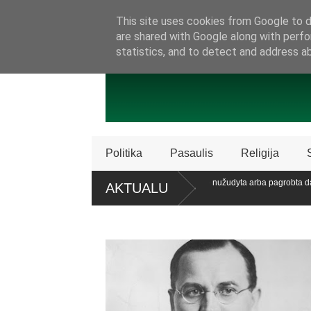
SAMBŪRIS
PRISIJUNKITE PRIE MŪSŲ!
KONTAKTAI
P
This site uses cookies from Google to de
are shared with Google along with perfo
statistics, and to detect and address a
Politika
Pasaulis
Religija
sistemų
Ataskaita: šiemet Nigerijoje nužudyta arba pagrobta daugiau k
AKTUALU
krikščionių
uoju referendumu atsiklausti piliečių
Policija Švedijoje sustabdė Bib
dalijimą
taria pat. referendumui dėl šeimos apibrėžimo LR