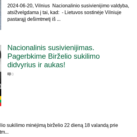
2024-06-20, Vilnius Nacionalinio susivienijimo valdyba,
atsižvelgdama į tai, kad: - Lietuvos sostinėje Vilniuje
pastarąjį dešimtmetį iš ...
Nacionalinis susivienijimas.
Pagerbkime Birželio sukilimo
didvyrius ir aukas!
0
elio sukilimo minėjimą birželio 22 dieną 18 valandą prie
m...