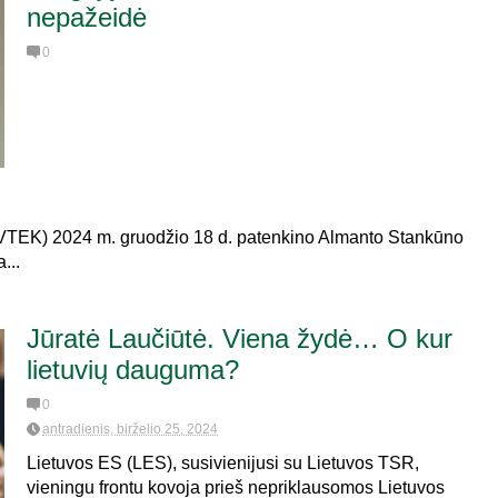
nepažeidė
0
 (VTEK) 2024 m. gruodžio 18 d. patenkino Almanto Stankūno
...
Jūratė Laučiūtė. Viena žydė… O kur
lietuvių dauguma?
0
antradienis, birželio 25, 2024
Lietuvos ES (LES), susivienijusi su Lietuvos TSR,
vieningu frontu kovoja prieš nepriklausomos Lietuvos