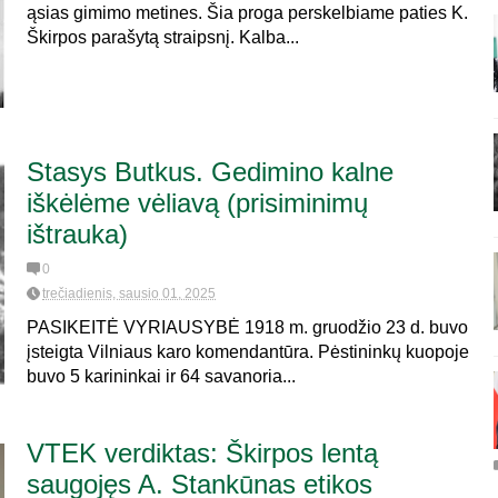
ąsias gimimo metines. Šia proga perskelbiame paties K.
Škirpos parašytą straipsnį. Kalba...
Stasys Butkus. Gedimino kalne
iškėlėme vėliavą (prisiminimų
ištrauka)
0
trečiadienis, sausio 01, 2025
PASIKEITĖ VYRIAUSYBĖ 1918 m. gruodžio 23 d. buvo
įsteigta Vilniaus karo komendantūra. Pėstininkų kuopoje
buvo 5 karininkai ir 64 savanoria...
VTEK verdiktas: Škirpos lentą
saugojęs A. Stankūnas etikos