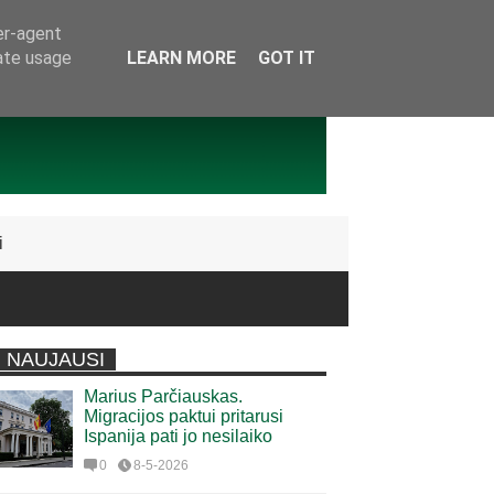
er-agent
rate usage
LEARN MORE
GOT IT
i
NAUJAUSI
Marius Parčiauskas.
Migracijos paktui pritarusi
Ispanija pati jo nesilaiko
0
8-5-2026