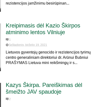
rezistencijos įamžinimu besirūpinan...
Kreipimasis dėl Kazio Škirpos
atminimo lentos Vilniuje
1
šeštadienis, birželio 19, 2021
Lietuvos gyventojų genocido ir rezistencijos tyrimų
centro generaliniam direktoriui dr. Arūnui Bubniui
PRAŠYMAS Lietuva mini reikšmingų ir s...
Kazys Škirpa. Pareiškimas dėl
šmeižto JAV spaudoje
2