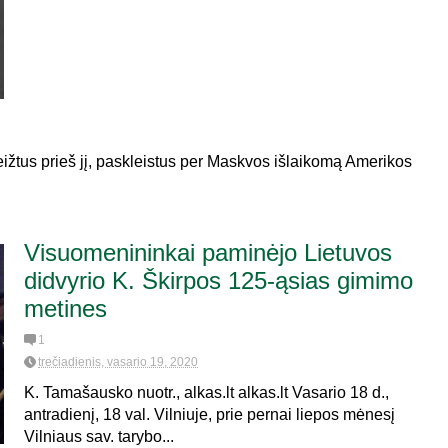
žtus prieš jį, paskleistus per Maskvos išlaikomą Amerikos
Visuomenininkai paminėjo Lietuvos
didvyrio K. Škirpos 125-ąsias gimimo
metines
1
trečiadienis, vasario 19, 2020
K. Tamašausko nuotr., alkas.lt alkas.lt Vasario 18 d.,
antradienį, 18 val. Vilniuje, prie pernai liepos mėnesį
Vilniaus sav. tarybo...