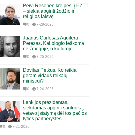
Peivi Resenen kreipėsi į EŽTT
– siekia apginti žodžio ir
religijos laisvę
0
7-28-2026
Juanas Carlosas Aguilera
Perezas. Kai blogio ieškoma
ne žmoguje, o kultūroje
0
7-25-2026
Dovilas Petkus. Ko reikia
geram vidaus reikalų
ministrui?
0
7-24-2026
Lenkijos prezidentas,
siekdamas apginti santuoką,
vetavo įstatymą dėl tos pačios
lyties partnerystės
0
7-21-2026