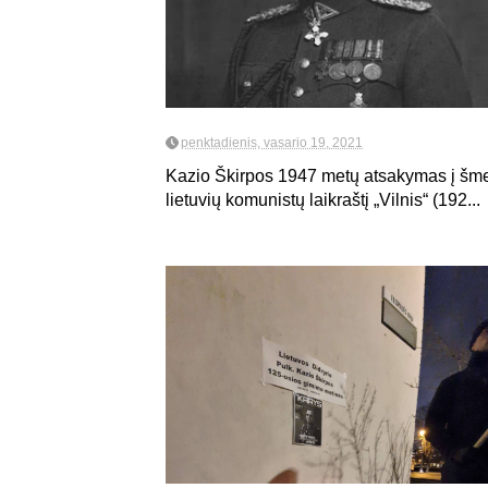
penktadienis, vasario 19, 2021
Kazio Škirpos 1947 metų atsakymas į šmei
lietuvių komunistų laikraštį „Vilnis“ (192...