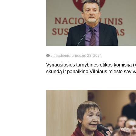
pirmadienis, gruodžio 23, 2024
Vyriausiosios tarnybinės etikos komisija
skundą ir panaikino Vilniaus miesto saviva