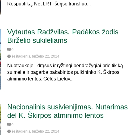
Respubliką. Net LRT išdrįso transliuo...
Vytautas Radžvilas. Padėkos žodis
Birželio sukilėliams
0
šeštadienis, birželio 22, 2024
Nuotraukoje - drąsūs ir ryžtingi bendražygiai prie tik ką
su meile ir pagarba pakabintos pulkininko K. Škirpos
atminimo lentos. Gėlės Lietuv...
Nacionalinis susivienijimas. Nutarimas
dėl K. Škirpos atminimo lentos
0
šeštadienis, birželio 22, 2024