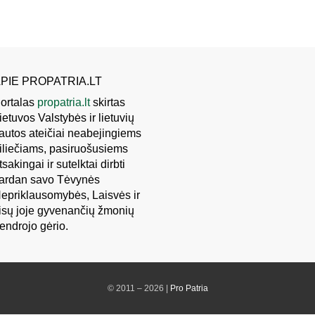
PIE PROPATRIA.LT
ortalas
propatria.lt
skirtas
ietuvos Valstybės ir lietuvių
autos ateičiai neabejingiems
iliečiams, pasiruošusiems
tsakingai ir sutelktai dirbti
ardan savo Tėvynės
epriklausomybės, Laisvės ir
isų joje gyvenančių žmonių
endrojo gėrio.
© 2011 – 2026 |
Pro Patria