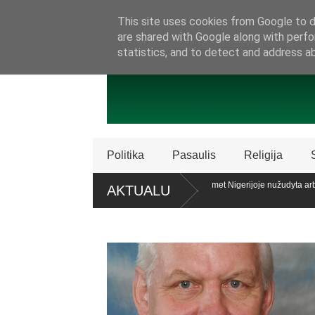
SAMBŪRIS
PRISIJUNKITE PRIE MŪSŲ!
KONTAKTAI
P
This site uses cookies from Google to de
are shared with Google along with perfo
statistics, and to detect and address a
Politika
Pasaulis
Religija
licencijos „Patriot“ sistemų
Ataskaita: šiemet Nigerijoje nužudyta arba
AKTUALU
krikščionių
alaiko teisę patariamuoju referendumu atsiklausti piliečių
Policija Š
dalijimą
roc. apklaustųjų pritaria pat. referendumui dėl šeimos apibrėžimo LR