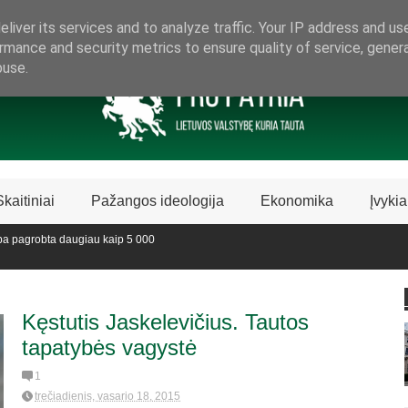
ARAMA LIETUVIŠKAI LIETUVAI
liver its services and to analyze traffic. Your IP address and us
rmance and security metrics to ensure quality of service, gene
buse.
Skaitiniai
Pažangos ideologija
Ekonomika
Įvykia
 pagrobta daugiau kaip 5 000
vedijoje sustabdė Biblijos knygų
Kęstutis Jaskelevičius. Tautos
tapatybės vagystė
1
trečiadienis, vasario 18, 2015