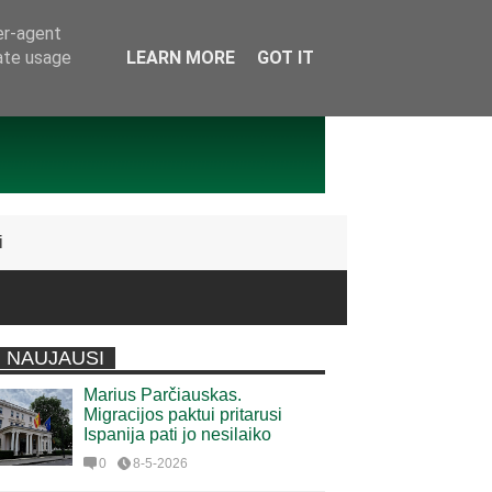
er-agent
rate usage
LEARN MORE
GOT IT
i
NAUJAUSI
Marius Parčiauskas.
Migracijos paktui pritarusi
Ispanija pati jo nesilaiko
0
8-5-2026