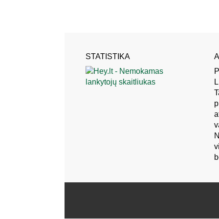
STATISTIKA
A
P
L
T
p
a
v
N
v
b