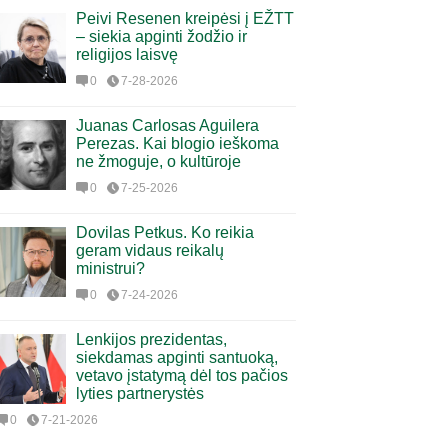
Peivi Resenen kreipėsi į EŽTT
– siekia apginti žodžio ir
religijos laisvę
0
7-28-2026
Juanas Carlosas Aguilera
Perezas. Kai blogio ieškoma
ne žmoguje, o kultūroje
0
7-25-2026
Dovilas Petkus. Ko reikia
geram vidaus reikalų
ministrui?
0
7-24-2026
Lenkijos prezidentas,
siekdamas apginti santuoką,
vetavo įstatymą dėl tos pačios
lyties partnerystės
0
7-21-2026