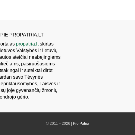
PIE PROPATRIA.LT
ortalas
propatria.lt
skirtas
ietuvos Valstybės ir lietuvių
autos ateičiai neabejingiems
iliečiams, pasiruošusiems
tsakingai ir sutelktai dirbti
ardan savo Tėvynės
epriklausomybės, Laisvės ir
isų joje gyvenančių žmonių
endrojo gėrio.
© 2011 – 2026 |
Pro Patria