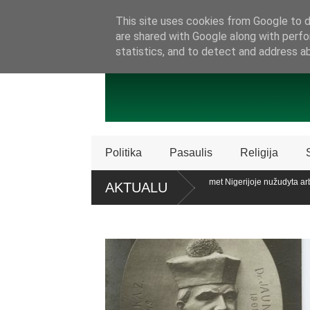
SAMBŪRIS
PRISIJUNKITE PRIE MŪSŲ!
KONTAKTAI
P
This site uses cookies from Google to de
are shared with Google along with perfo
statistics, and to detect and address a
Politika
Pasaulis
Religija
licencijos „Patriot“ sistemų
Ataskaita: šiemet Nigerijoje nužudyta arb
AKTUALU
krikščionių
alaiko teisę patariamuoju referendumu atsiklausti piliečių
Policija Š
dalijimą
roc. apklaustųjų pritaria pat. referendumui dėl šeimos apibrėžimo LR