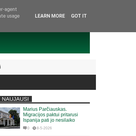
er-agent
rate usage
LEARN MORE
GOT IT
i
NAUJAUSI
Marius Parčiauskas.
Migracijos paktui pritarusi
Ispanija pati jo nesilaiko
0
8-5-2026