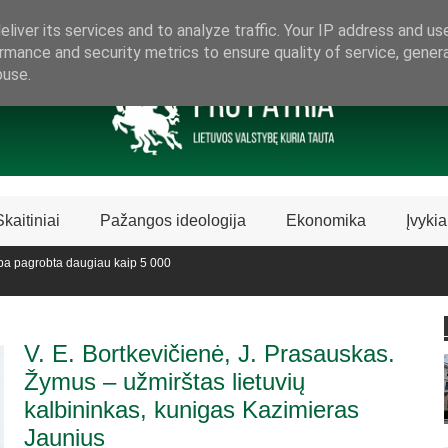
ARAMA LIETUVIŠKAI LIETUVAI
liver its services and to analyze traffic. Your IP address and us
rmance and security metrics to ensure quality of service, gene
buse.
Skaitiniai
Pažangos ideologija
Ekonomika
Įvykia
a pagrobta daugiau kaip 5 000
vedijoje sustabdė Biblijos knygų
V. E. Bortkevičienė, J. Prasauskas.
Žymus – užmirštas lietuvių
kalbininkas, kunigas Kazimieras
Jaunius