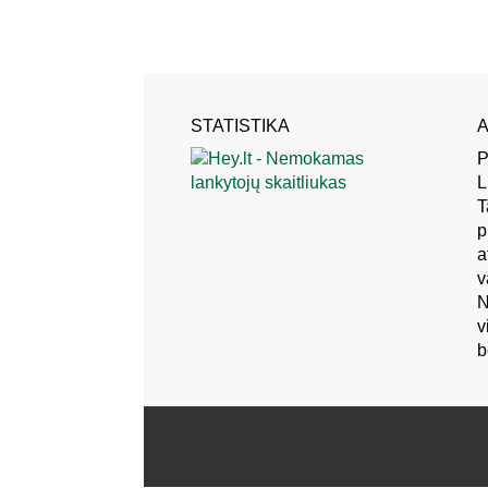
STATISTIKA
A
P
L
T
p
a
v
N
v
b