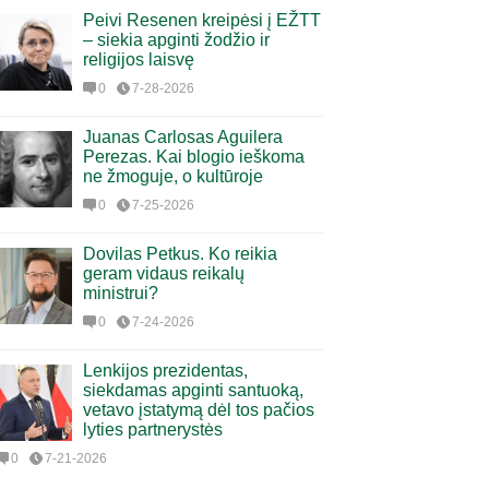
Peivi Resenen kreipėsi į EŽTT
– siekia apginti žodžio ir
religijos laisvę
0
7-28-2026
Juanas Carlosas Aguilera
Perezas. Kai blogio ieškoma
ne žmoguje, o kultūroje
0
7-25-2026
Dovilas Petkus. Ko reikia
geram vidaus reikalų
ministrui?
0
7-24-2026
Lenkijos prezidentas,
siekdamas apginti santuoką,
vetavo įstatymą dėl tos pačios
lyties partnerystės
0
7-21-2026