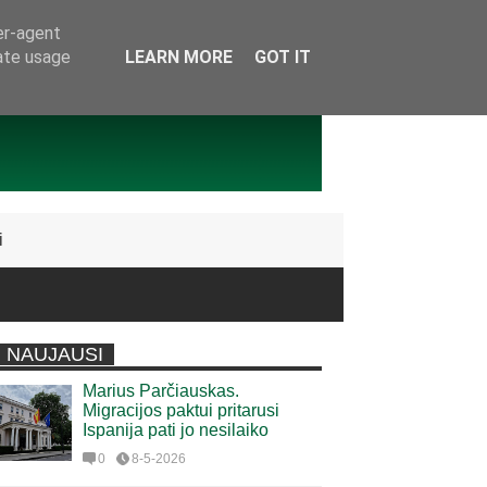
er-agent
rate usage
LEARN MORE
GOT IT
i
NAUJAUSI
Marius Parčiauskas.
Migracijos paktui pritarusi
Ispanija pati jo nesilaiko
0
8-5-2026