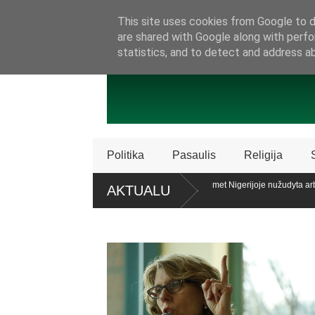
SAMBŪRIS
PRISIJUNKITE PRIE MŪSŲ!
KONTAKTAI
P
This site uses cookies from Google to de
are shared with Google along with perfo
statistics, and to detect and address a
Politika
Pasaulis
Religija
licencijos „Patriot“ sistemų
Ataskaita: šiemet Nigerijoje nužudyta arb
AKTUALU
krikščionių
alaiko teisę patariamuoju referendumu atsiklausti piliečių
Policija Š
dalijimą
roc. apklaustųjų pritaria pat. referendumui dėl šeimos apibrėžimo LR