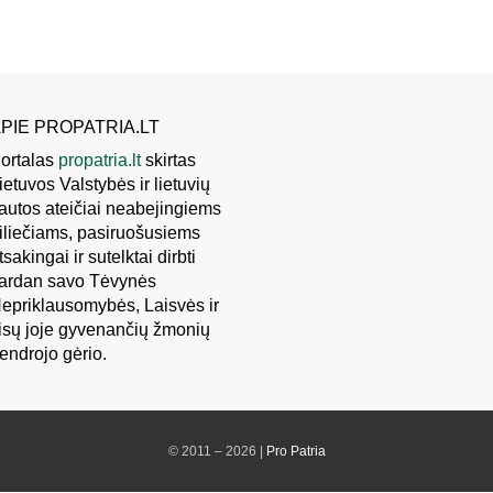
PIE PROPATRIA.LT
ortalas
propatria.lt
skirtas
ietuvos Valstybės ir lietuvių
autos ateičiai neabejingiems
iliečiams, pasiruošusiems
tsakingai ir sutelktai dirbti
ardan savo Tėvynės
epriklausomybės, Laisvės ir
isų joje gyvenančių žmonių
endrojo gėrio.
© 2011 – 2026 |
Pro Patria