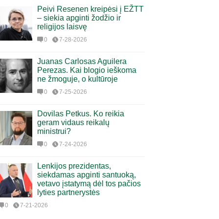
Peivi Resenen kreipėsi į EŽTT
– siekia apginti žodžio ir
religijos laisvę
0
7-28-2026
Juanas Carlosas Aguilera
Perezas. Kai blogio ieškoma
ne žmoguje, o kultūroje
0
7-25-2026
Dovilas Petkus. Ko reikia
geram vidaus reikalų
ministrui?
0
7-24-2026
Lenkijos prezidentas,
siekdamas apginti santuoką,
vetavo įstatymą dėl tos pačios
lyties partnerystės
0
7-21-2026