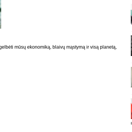
šgelbėti mūsų ekonomiką, blaivų mąstymą ir visą planetą,