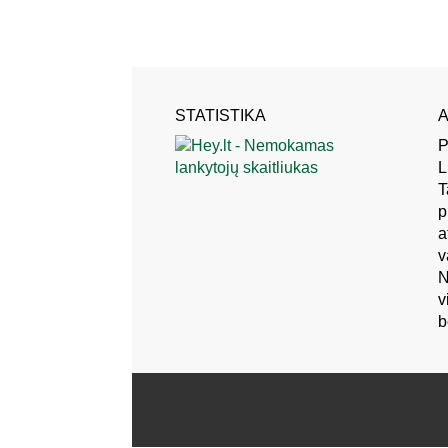
STATISTIKA
A
P
L
T
p
a
v
N
v
b