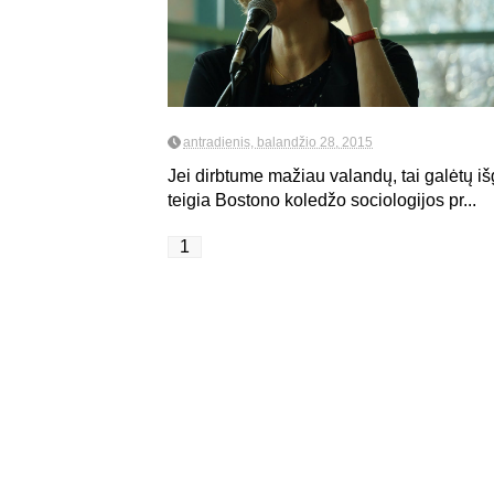
antradienis, balandžio 28, 2015
Jei dirbtume mažiau valandų, tai galėtų i
teigia Bostono koledžo sociologijos pr...
1