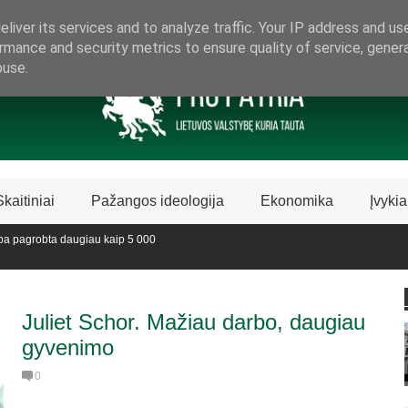
ARAMA LIETUVIŠKAI LIETUVAI
liver its services and to analyze traffic. Your IP address and us
rmance and security metrics to ensure quality of service, gene
buse.
Skaitiniai
Pažangos ideologija
Ekonomika
Įvykia
a pagrobta daugiau kaip 5 000
vedijoje sustabdė Biblijos knygų
Juliet Schor. Mažiau darbo, daugiau
gyvenimo
0