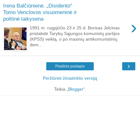
Irena Balčiūnienė. „Disidento“
Tomo Venclovos visuomeninė ir
politinė laikysena
›
1991 m. rugpjūčio 23 ir 25 d. Borisas Jelcinas
pristabdė Tarybų Sąjungos komunistų partijos
(KPSS) veiklą, o po masinių antikomunistinių
dem...
›
Pradinis puslapis
Peržiūrėti žiniatinklio versiją
Teikia „
Blogger
“.