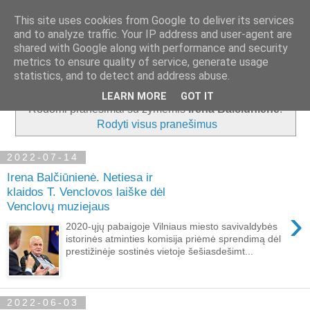
This site uses cookies from Google to deliver its services
and to analyze traffic. Your IP address and user-agent are
shared with Google along with performance and security
metrics to ensure quality of service, generate usage
▼
statistics, and to detect and address abuse.
LEARN MORE
GOT IT
Rodomi pranešimai su žymėmis
Irena Balčiūnienė
.
Rodyti visus pranešimus
2022-07-14
Irena Balčiūnienė. Netiesa ir
klaidos T. Venclovos laiške dėl
Venclovų muziejaus
›
2020-ųjų pabaigoje Vilniaus miesto savivaldybės
istorinės atminties komisija priėmė sprendimą dėl
prestižinėje sostinės vietoje šešiasdešimt...
2022-06-03