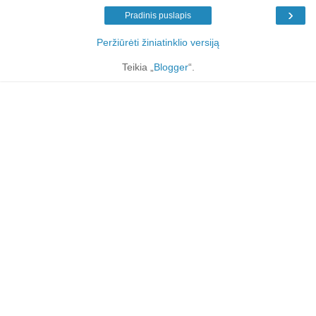
›
Pradinis puslapis
Peržiūrėti žiniatinklio versiją
Teikia „
Blogger
“.