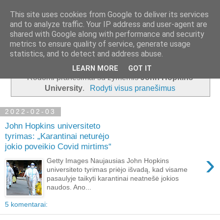
This site uses cookies from Google to deliver its services
and to analyze traffic. Your IP address and user-agent are
shared with Google along with performance and security
metrics to ensure quality of service, generate usage
▼
statistics, and to detect and address abuse.
LEARN MORE
GOT IT
Rodomi pranešimai su žymėmis
John Hopkins
University
.
Rodyti visus pranešimus
2022-02-03
John Hopkins universiteto
tyrimas: „Karantinai neturėjo
jokio poveikio Covid mirtims“
›
Getty Images Naujausias John Hopkins
universiteto tyrimas priėjo išvadą, kad visame
pasaulyje taikyti karantinai neatnešė jokios
naudos. Ano...
5 komentarai: