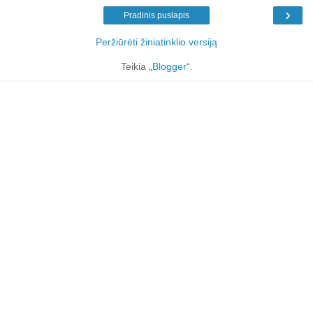
›
Pradinis puslapis
Peržiūrėti žiniatinklio versiją
Teikia „
Blogger
“.