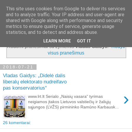
This site uses cookies from Google to deliver its services
and to analyze traffic. Your IP address and user-agent are
shared with Google along with performance and security
metrics to ensure quality of service, generate usage
▼
statistics, and to detect and address abuse.
LEARN MORE
GOT IT
Rodomi pranešimai su žymėmis
Vladas Gaidys
.
Rodyti
visus pranešimus
2018-07-21
Vladas Gaidys: „Didelė dalis
liberalų elektorato nudreifavo
pas konservatorius“
›
www.lrt.lt Serialo „Naisių vasara“ tyrimas
neigiamos įtakos Lietuvos valstiečių ir žaliųjų
sąjungos (LVŽS) pirmininko Ramūno Karbausk...
26 komentarai: