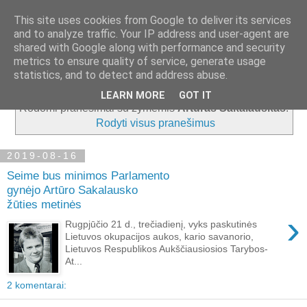
This site uses cookies from Google to deliver its services
and to analyze traffic. Your IP address and user-agent are
shared with Google along with performance and security
metrics to ensure quality of service, generate usage
▼
statistics, and to detect and address abuse.
LEARN MORE
GOT IT
Rodomi pranešimai su žymėmis
Artūras Sakalauskas
.
Rodyti visus pranešimus
2019-08-16
Seime bus minimos Parlamento
gynėjo Artūro Sakalausko
žūties metinės
›
Rugpjūčio 21 d., trečiadienį, vyks paskutinės
Lietuvos okupacijos aukos, kario savanorio,
Lietuvos Respublikos Aukščiausiosios Tarybos-
At...
2 komentarai: