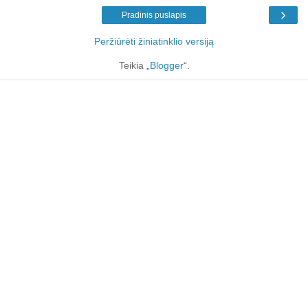
›
Pradinis puslapis
Peržiūrėti žiniatinklio versiją
Teikia „
Blogger
“.