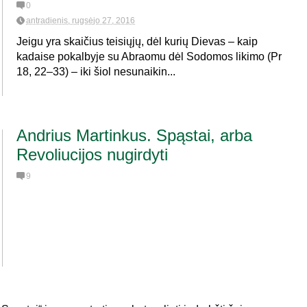
0
antradienis, rugsėjo 27, 2016
Jeigu yra skaičius teisiųjų, dėl kurių Dievas – kaip
kadaise pokalbyje su Abraomu dėl Sodomos likimo (Pr
18, 22–33) – iki šiol nesunaikin...
Andrius Martinkus. Spąstai, arba
Revoliucijos nugirdyti
9