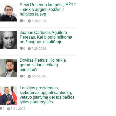
Peivi Resenen kreipėsi į EŽTT
– siekia apginti žodžio ir
religijos laisvę
0
7-28-2026
Juanas Carlosas Aguilera
Perezas. Kai blogio ieškoma
ne žmoguje, o kultūroje
0
7-25-2026
Dovilas Petkus. Ko reikia
geram vidaus reikalų
ministrui?
0
7-24-2026
Lenkijos prezidentas,
siekdamas apginti santuoką,
vetavo įstatymą dėl tos pačios
lyties partnerystės
0
7-21-2026