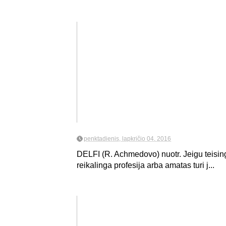
penktadienis, lapkričio 04, 2016
DELFI (R. Achmedovo) nuotr. Jeigu teisinga
reikalinga profesija arba amatas turi j...