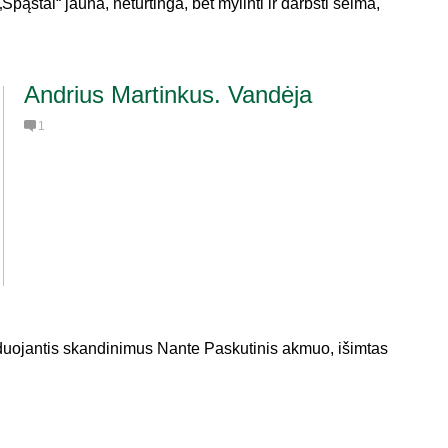
pąstai“ jauna, neturtinga, bet mylinti ir darbšti šeima,
Andrius Martinkus. Vandėja
1
duojantis skandinimus Nante Paskutinis akmuo, išimtas