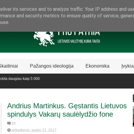
ARAMA LIETUVIŠKAI LIETUVAI
liver its services and to analyze traffic. Your IP address and us
rmance and security metrics to ensure quality of service, gene
buse.
Skaitiniai
Pažangos ideologija
Ekonomika
Įvykia
a daugiau kaip 5 000
sustabdė Biblijos knygų
Andrius Martinkus. Gęstantis Lietuvos
spindulys Vakarų saulėlydžio fone
20
antradienis, spalio 31, 2017