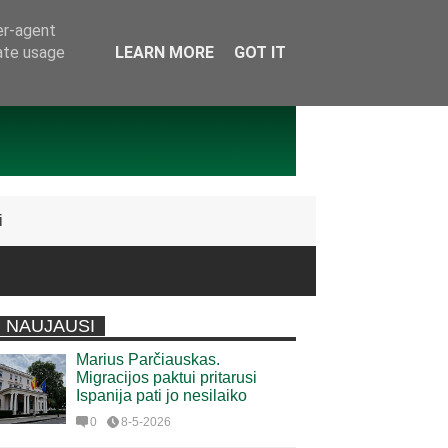
er-agent
rate usage
LEARN MORE
GOT IT
i
NAUJAUSI
Marius Parčiauskas.
Migracijos paktui pritarusi
Ispanija pati jo nesilaiko
0
8-5-2026