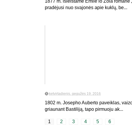
1877 m. išleistame Émile’io Zola romane „S
pradėjusi nuo svajonės apie kuklų, be...
ketvirtadienis, gegužės 19, 2016
1802 m. Josepho Auberto paveiklas, vaiz
griaunant Bastiliją, tapo pirmuoju ak...
1
2
3
4
5
6