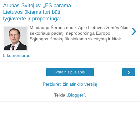
Arūnas Svitojus: „ES parama
Lietuvos ūkiams turi būti
lygiavertė ir proporcinga“
›
Mindaugo Šernos nuotr. Apie Lietuvos žemės ūkio
sektoriaus padėtį, neproporcingą Europo
Sąjungos išmokų ūkininkams skirstymą ir kitok...
5 komentarai:
›
Pradinis puslapis
Peržiūrėti žiniatinklio versiją
Teikia „
Blogger
“.