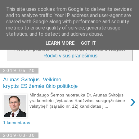
This site uses cookies from Google to deliver its services
and to analyze traffic. Your IP address and user-agent are
shared with Google along with performance and security
metrics to ensure quality of service, generate usage
▼
statistics, and to detect and address abuse.
LEARN MORE
GOT IT
Rodomi pranešimai su žymėmis
Arūnas Svitojus
.
Rodyti visus pranešimus
2019-05-20
Arūnas Svitojus. Veikimo
kryptis ES žemės ūkio politikoje
›
Mindaugo Šernos nuotrauka Dr. Arūnas Svitojus
yra komiteto „Vytautas Radžvilas: susigrąžinkime
valstybę!“ (sąrašo nr. 12) kandidatas į ...
1 komentaras:
2019-03-30