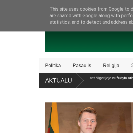
SAMBŪRIS
PRISIJUNKITE PRIE MŪSŲ!
KONTAKTAI
P
This site uses cookies from Google to de
are shared with Google along with perfo
statistics, and to detect and address a
Politika
Pasaulis
Religija
licencijos „Patriot“ sistemų
Ataskaita: šiemet Nigerijoje nužudyta arba
AKTUALU
krikščionių
laiko teisę patariamuoju referendumu atsiklausti piliečių
Policija Šv
dalijimą
oc. apklaustųjų pritaria pat. referendumui dėl šeimos apibrėžimo LR