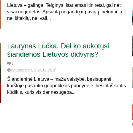
Lietuva – galinga. Teiginys ištariamas itin retai, gal net
visai negirdėtas. Apsuptą negandų ir pavojų, neturinčią
nei išteklių, nei vali...
Laurynas Lučka. Dėl ko aukotųsi
šiandienos Lietuvos didvyris?
1
penktadienis, kovo 11, 2016
Šiandieninė Lietuva – maža valstybė, besisupanti
karštoje pasaulio geopolitikos puodynėje, besiblaškantis
kūdikis, kuris vis dar nesugeba...