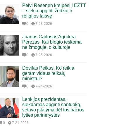
Peivi Resenen kreipėsi į EŽTT
– siekia apginti žodžio ir
religijos laisvę
0
7-28-2026
Juanas Carlosas Aguilera
Perezas. Kai blogio ieškoma
ne žmoguje, o kultūroje
0
7-25-2026
Dovilas Petkus. Ko reikia
geram vidaus reikalų
ministrui?
0
7-24-2026
Lenkijos prezidentas,
siekdamas apginti santuoką,
vetavo įstatymą dėl tos pačios
lyties partnerystės
0
7-21-2026