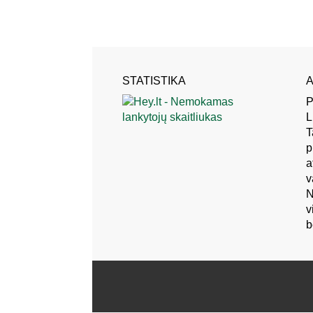
STATISTIKA
A
P
L
T
p
a
v
N
v
b