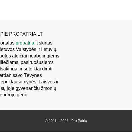
PIE PROPATRIA.LT
ortalas
propatria.lt
skirtas
ietuvos Valstybės ir lietuvių
autos ateičiai neabejingiems
iliečiams, pasiruošusiems
tsakingai ir sutelktai dirbti
ardan savo Tėvynės
epriklausomybės, Laisvės ir
isų joje gyvenančių žmonių
endrojo gėrio.
© 2011 – 2026 |
Pro Patria