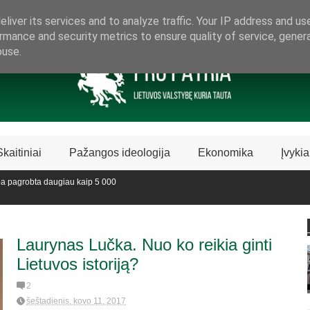
ARAMA LIETUVIŠKAI LIETUVAI
liver its services and to analyze traffic. Your IP address and us
rmance and security metrics to ensure quality of service, gene
buse.
Skaitiniai
Pažangos ideologija
Ekonomika
Įvykia
 pagrobta daugiau kaip 5 000
edijoje sustabdė Biblijos knygų
Laurynas Lučka. Nuo ko reikia ginti
Lietuvos istoriją?
2
šeštadienis, kovo 11, 2017