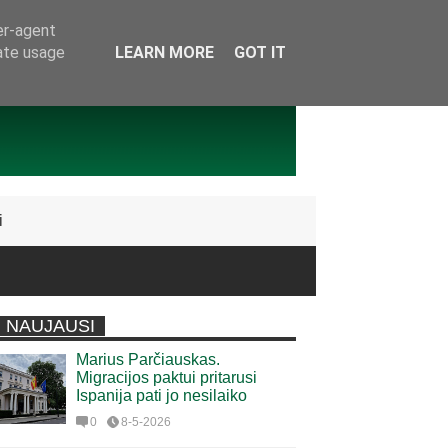
er-agent
rate usage
LEARN MORE
GOT IT
i
NAUJAUSI
Marius Parčiauskas.
Migracijos paktui pritarusi
Ispanija pati jo nesilaiko
0
8-5-2026