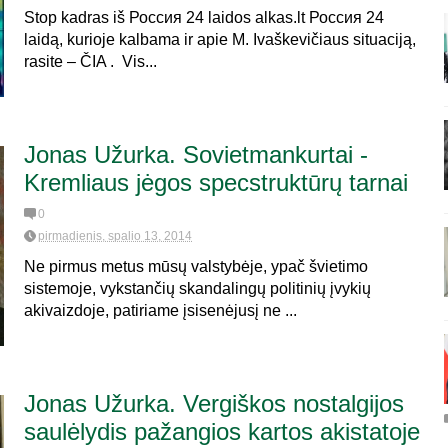
Stop kadras iš Россия 24 laidos alkas.lt Россия 24
laidą, kurioje kalbama ir apie M. Ivaškevičiaus situaciją,
rasite – ČIA . Vis...
Jonas Užurka. Sovietmankurtai -
Kremliaus jėgos specstruktūrų tarnai
0
pirmadienis, spalio 13, 2014
Ne pirmus metus mūsų valstybėje, ypač švietimo
sistemoje, vykstančių skandalingų politinių įvykių
akivaizdoje, patiriame įsisenėjusį ne ...
Jonas Užurka. Vergiškos nostalgijos
saulėlydis pažangios kartos akistatoje