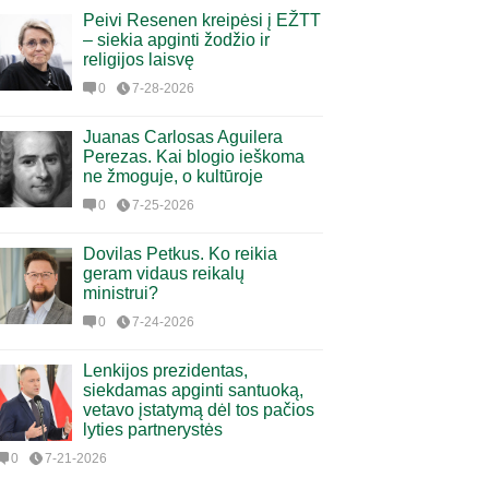
Peivi Resenen kreipėsi į EŽTT
– siekia apginti žodžio ir
religijos laisvę
0
7-28-2026
Juanas Carlosas Aguilera
Perezas. Kai blogio ieškoma
ne žmoguje, o kultūroje
0
7-25-2026
Dovilas Petkus. Ko reikia
geram vidaus reikalų
ministrui?
0
7-24-2026
Lenkijos prezidentas,
siekdamas apginti santuoką,
vetavo įstatymą dėl tos pačios
lyties partnerystės
0
7-21-2026