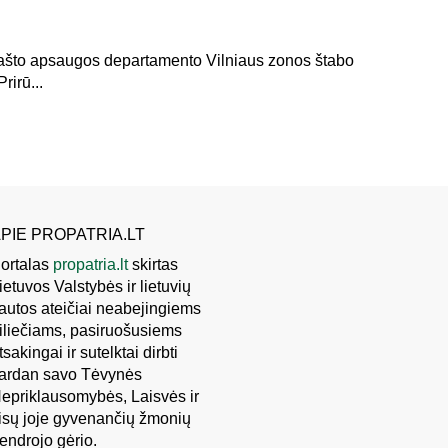
rašto apsaugos departamento Vilniaus zonos štabo
rirū...
PIE PROPATRIA.LT
ortalas
propatria.lt
skirtas
ietuvos Valstybės ir lietuvių
autos ateičiai neabejingiems
iliečiams, pasiruošusiems
tsakingai ir sutelktai dirbti
ardan savo Tėvynės
epriklausomybės, Laisvės ir
isų joje gyvenančių žmonių
endrojo gėrio.