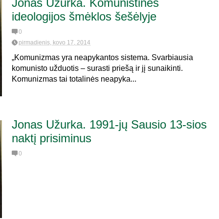
Jonas Užurka. Komunistinės
ideologijos šmėklos šešėlyje
0
pirmadienis, kovo 17, 2014
„Komunizmas yra neapykantos sistema. Svarbiausia
komunisto užduotis – surasti priešą ir jį sunaikinti.
Komunizmas tai totalinės neapyka...
Jonas Užurka. 1991-jų Sausio 13-sios
naktį prisiminus
0