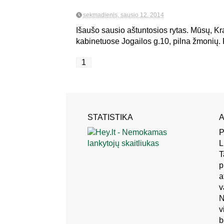
sekmadienis, sausio 12, 2014
Išaušo sausio aštuntosios rytas. Mūsų, K
kabinetuose Jogailos g.10, pilna žmonių. P
1
STATISTIKA
A
P
L
T
p
a
v
N
v
b