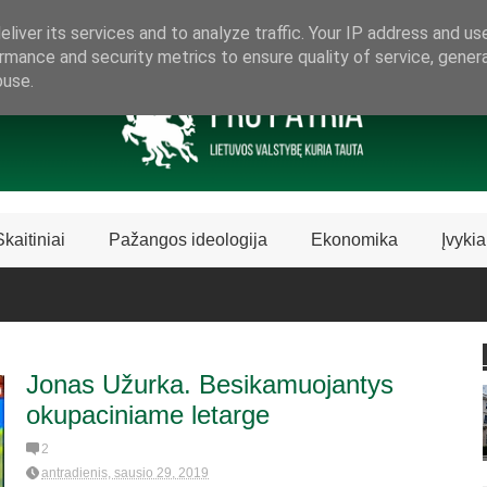
ARAMA LIETUVIŠKAI LIETUVAI
liver its services and to analyze traffic. Your IP address and us
rmance and security metrics to ensure quality of service, gene
buse.
Skaitiniai
Pažangos ideologija
Ekonomika
Įvykia
Jonas Užurka. Besikamuojantys
okupaciniame letarge
2
antradienis, sausio 29, 2019