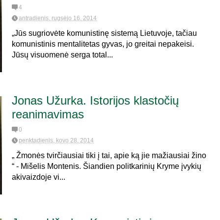
4
antradienis, rugsėjo 16, 2014
„Jūs sugriovėte komunistinę sistemą Lietuvoje, tačiau
komunistinis mentalitetas gyvas, jo greitai nepakeisi.
Jūsų visuomenė serga total...
Jonas Užurka. Istorijos klastočių
reanimavimas
0
penktadienis, kovo 28, 2014
„ Žmonės tvirčiausiai tiki į tai, apie ką jie mažiausiai žino
“ - Mišelis Montenis. Šiandien politkarinių Kryme įvykių
akivaizdoje vi...