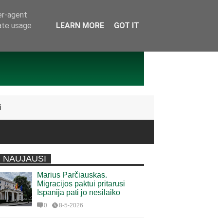
er-agent
rate usage
LEARN MORE
GOT IT
i
NAUJAUSI
Marius Parčiauskas.
Migracijos paktui pritarusi
Ispanija pati jo nesilaiko
0
8-5-2026