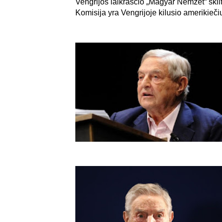
Vengrijos laikraščio „Magyar Nemzet“ skilt
Komisija yra Vengrijoje kilusio amerikiečių