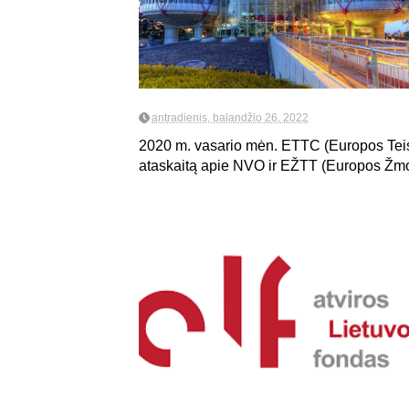
antradienis, balandžio 26, 2022
2020 m. vasario mėn. ETTC (Europos Teisė
ataskaitą apie NVO ir EŽTT (Europos Žmo