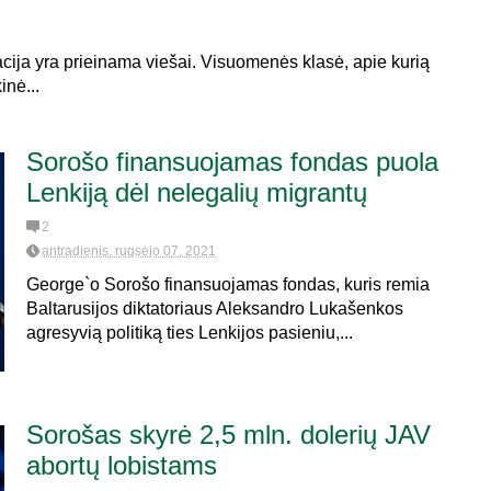
cija yra prieinama viešai. Visuomenės klasė, apie kurią
nė...
Sorošo finansuojamas fondas puola
Lenkiją dėl nelegalių migrantų
2
antradienis, rugsėjo 07, 2021
George`o Sorošo finansuojamas fondas, kuris remia
Baltarusijos diktatoriaus Aleksandro Lukašenkos
agresyvią politiką ties Lenkijos pasieniu,...
Sorošas skyrė 2,5 mln. dolerių JAV
abortų lobistams