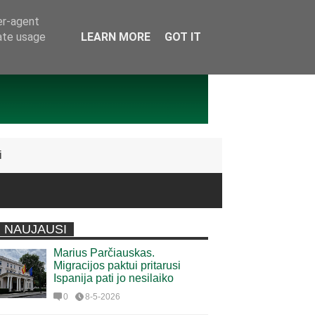
er-agent
rate usage
LEARN MORE
GOT IT
i
NAUJAUSI
Marius Parčiauskas.
Migracijos paktui pritarusi
Ispanija pati jo nesilaiko
0
8-5-2026