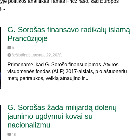
yje politikos analitikas Tamás Fricz rašo, kad Europos
...
G. Sorošas finansavo radikalų islamą
Prancūzijoje
8
šeštadienis, vasario 22, 2020
Primename, kad G. Sorošo finansuojamas Atviros
visuomenės fondas (ALF) 2017-aisiais, p o aštuonerių
metų pertraukos, veiklą atnaujino ir...
G. Sorošas žada milijardą dolerių
jaunimo ugdymui kovai su
nacionalizmu
16