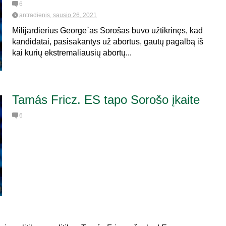
6
antradienis, sausio 26, 2021
Milijardierius George`as Sorošas buvo užtikrinęs, kad
kandidatai, pasisakantys už abortus, gautų pagalbą iš
kai kurių ekstremaliausių abortų...
Tamás Fricz. ES tapo Sorošo įkaite
6