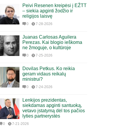
Peivi Resenen kreipėsi į EŽTT
– siekia apginti žodžio ir
religijos laisvę
0
7-28-2026
Juanas Carlosas Aguilera
Perezas. Kai blogio ieškoma
ne žmoguje, o kultūroje
0
7-25-2026
Dovilas Petkus. Ko reikia
geram vidaus reikalų
ministrui?
0
7-24-2026
Lenkijos prezidentas,
siekdamas apginti santuoką,
vetavo įstatymą dėl tos pačios
lyties partnerystės
0
7-21-2026