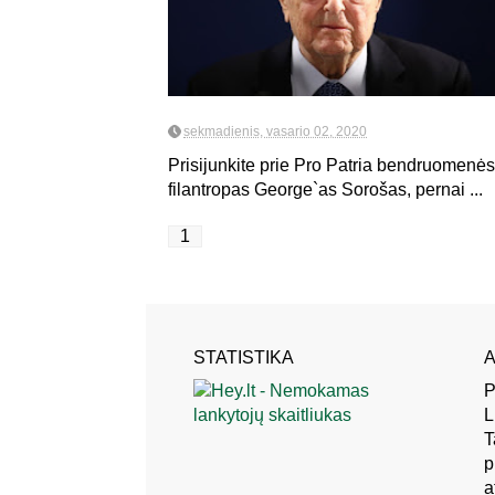
sekmadienis, vasario 02, 2020
Prisijunkite prie Pro Patria bendruomenės
filantropas George`as Sorošas, pernai ...
1
STATISTIKA
A
P
L
T
p
a