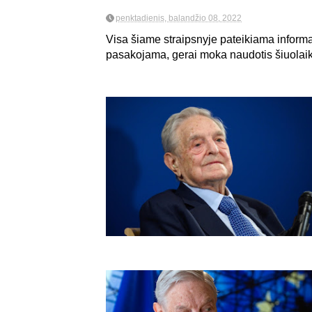
penktadienis, balandžio 08, 2022
Visa šiame straipsnyje pateikiama informa
pasakojama, gerai moka naudotis šiuolaiki