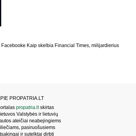
 Facebooke Kaip skelbia Financial Times, milijardierius
PIE PROPATRIA.LT
ortalas
propatria.lt
skirtas
ietuvos Valstybės ir lietuvių
autos ateičiai neabejingiems
iliečiams, pasiruošusiems
tsakingai ir sutelktai dirbti