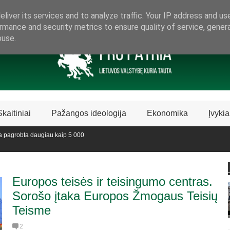
ARAMA LIETUVIŠKAI LIETUVAI
liver its services and to analyze traffic. Your IP address and us
rmance and security metrics to ensure quality of service, gene
buse.
Skaitiniai
Pažangos ideologija
Ekonomika
Įvykia
robta daugiau kaip 5 000
oje sustabdė Biblijos knygų
Europos teisės ir teisingumo centras.
Sorošo įtaka Europos Žmogaus Teisių
Teisme
2