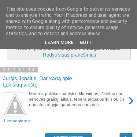
This site uses cookies from Google to deliver its services
and to analyze traffic. Your IP address and user-agent are
shared with Google along with performance and security
metrics to ensure quality of service, generate usage
▼
statistics, and to detect and address abuse.
LEARN MORE
GOT IT
Rodomi pranešimai su žymėmis
Jurgis Jonaitis
.
Rodyti visus pranešimus
2014-04-13
Jurgis Jonaitis. Dar kartą apie
Lukiškių aikštę
›
Meno ir politikos santykio klausimas, iškeltas dar
senovės graikų laikais, tebėra aktualus iki šiol. Jis
nuolatos atgyja įgaudamas naujas p...
1 komentaras:
›