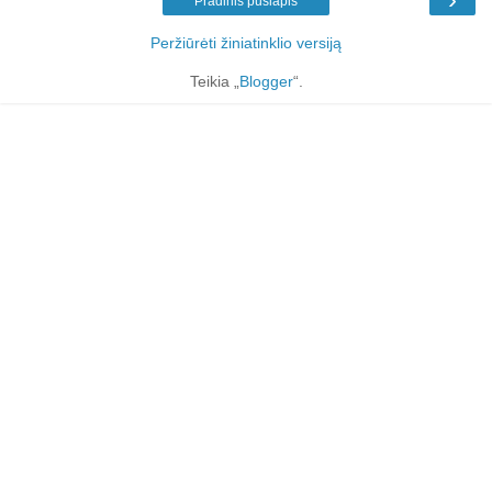
Pradinis puslapis
Peržiūrėti žiniatinklio versiją
Teikia „
Blogger
“.