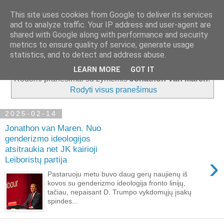
This site uses cookies from Google to deliver its services
and to analyze traffic. Your IP address and user-agent are
shared with Google along with performance and security
metrics to ensure quality of service, generate usage
▼
statistics, and to detect and address abuse.
LEARN MORE
GOT IT
Rodomi pranešimai su žymėmis
Jonathon Van Maren
.
Rodyti visus pranešimus
2025-02-14
Jonathon van Maren. Nuo
genderizmo ideologijos
atsitraukia net JK kairioji
›
Leiboristų partija
Pastaruoju metu buvo daug gerų naujienų iš
kovos su genderizmo ideologija fronto linijų,
tačiau, nepaisant D. Trumpo vykdomųjų įsakų
spindes...