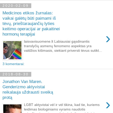
2020-02-09
Medicinos etikos žurnalas:
vaikai galėtų būti paimami iš
tėvų, prieštaraujančių lyties
keitimo operacijai ar pakaitinei
›
hormonų terapijai
laisvavisuomene.lt Labiausiai gąsdinantis
translyčių asmenų fenomeno aspektas yra
valdžios kišimasis, siekiant priversti tėvus sutikt...
3 komentarai:
2018-08-30
Jonathon Van Maren.
Genderizmo aktyvistai
reikalauja uždrausti sveiką
protą
›
LGBT aktyvistai vėl ir vėl tikina, kad tie, kuriems
leidimas biologiniams vyrams naudotis