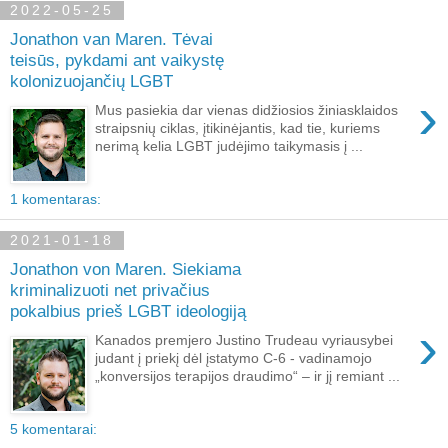
2022-05-25
Jonathon van Maren. Tėvai
teisūs, pykdami ant vaikystę
kolonizuojančių LGBT
›
Mus pasiekia dar vienas didžiosios žiniasklaidos
straipsnių ciklas, įtikinėjantis, kad tie, kuriems
nerimą kelia LGBT judėjimo taikymasis į ...
1 komentaras:
2021-01-18
Jonathon von Maren. Siekiama
kriminalizuoti net privačius
pokalbius prieš LGBT ideologiją
›
Kanados premjero Justino Trudeau vyriausybei
judant į priekį dėl įstatymo C-6 - vadinamojo
„konversijos terapijos draudimo“ – ir jį remiant ...
5 komentarai: