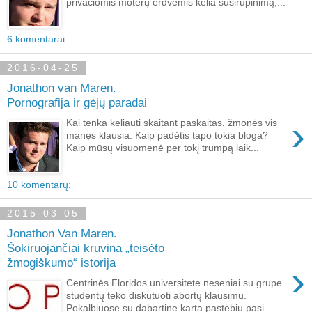
privačiomis moterų erdvėmis kelia susirūpinimą,...
6 komentarai:
2016-04-25
Jonathon van Maren.
Pornografija ir gėjų paradai
›
Kai tenka keliauti skaitant paskaitas, žmonės vis
manęs klausia: Kaip padėtis tapo tokia bloga?
Kaip mūsų visuomenė per tokį trumpą laik...
10 komentarų:
2015-03-05
Jonathon Van Maren.
Šokiruojančiai kruvina „teisėto
žmogiškumo“ istorija
›
Centrinės Floridos universitete neseniai su grupe
studentų teko diskutuoti abortų klausimu.
Pokalbiuose su dabartine karta pastebiu pasi...