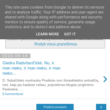
This site uses cookies from Google to deliver its services
and to analyze traffic. Your IP address and user-agent are
shared with Google along with performance and security
metrics to ensure quality of service, generate usage
▼
statistics, and to detect and address abuse.
LEARN MORE
GOT IT
Rodomi pranešimai su žymėmis
Giedra Radvilavičiūtė
.
Rodyti visus pranešimus
2015-08-18
Giedra Radvilavičiūtė. Nu, ir
man nieko, ir man nieko, ir man
›
nieko...
D. Subačiūtės nuotrauka Pradėsiu nuo žiniasklaidos antraščių,
nes, kaip jau kadaise rašiau, pripratimas blogiau prigimimo.
Paskutinė, ...
6 komentarai:
›
Pradinis puslapis