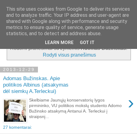
This site uses cookies from Google to deliver its services
and to analyze traffic. Your IP address and user-agent are
shared with Google along with performance and security
metrics to ensure quality of service, generate usage
▼
statistics, and to detect and address abuse.
LEARN MORE
GOT IT
Rodomi pranešimai su žymėmis
Adomas Bužinskas
.
Rodyti visus pranešimus
2013-12-29
Adomas Bužinskas. Apie
politikos Albinus (atsakymas
dėl siemkų A.Terleckui)
›
Skelbiame Jaunųjų konservatorių lygos
pirmininko, VU politikos mokslų studento Adomo
Bužinsko atsakymą Antanui A. Terleckui į
straipsnį...
27 komentarai: