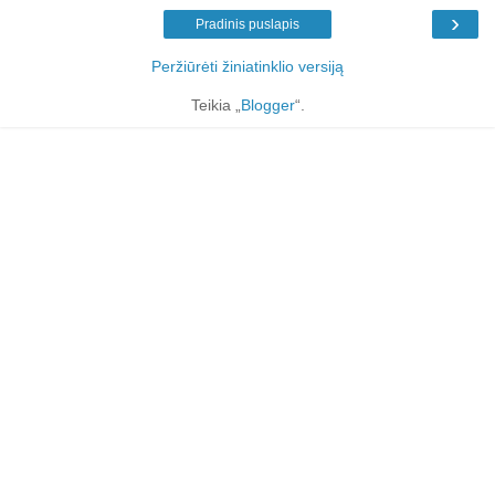
›
Pradinis puslapis
Peržiūrėti žiniatinklio versiją
Teikia „
Blogger
“.