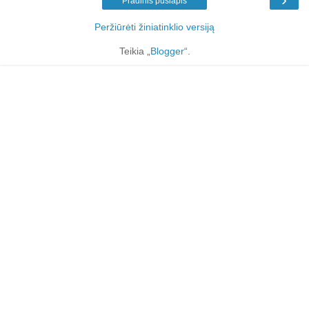
Pradinis puslapis
Peržiūrėti žiniatinklio versiją
Teikia „
Blogger
“.