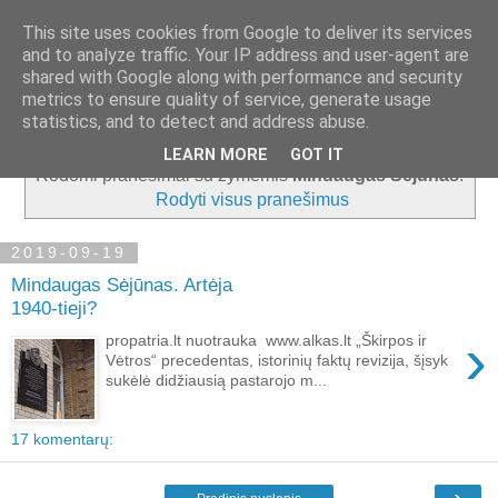
This site uses cookies from Google to deliver its services
and to analyze traffic. Your IP address and user-agent are
shared with Google along with performance and security
metrics to ensure quality of service, generate usage
▼
statistics, and to detect and address abuse.
LEARN MORE
GOT IT
Rodomi pranešimai su žymėmis
Mindaugas Sėjūnas
.
Rodyti visus pranešimus
2019-09-19
Mindaugas Sėjūnas. Artėja
1940-tieji?
›
propatria.lt nuotrauka www.alkas.lt „Škirpos ir
Vėtros“ precedentas, istorinių faktų revizija, šįsyk
sukėlė didžiausią pastarojo m...
17 komentarų:
›