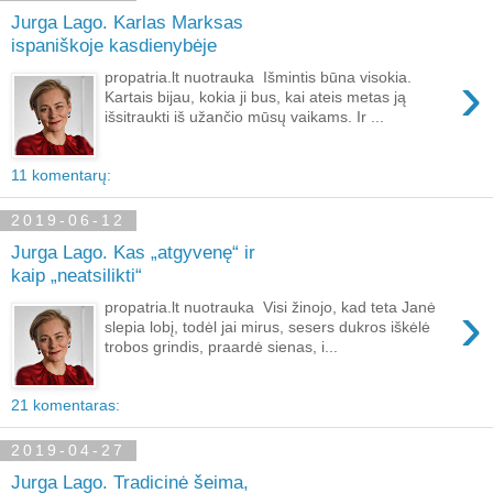
Jurga Lago. Karlas Marksas
ispaniškoje kasdienybėje
›
propatria.lt nuotrauka Išmintis būna visokia.
Kartais bijau, kokia ji bus, kai ateis metas ją
išsitraukti iš užančio mūsų vaikams. Ir ...
11 komentarų:
2019-06-12
Jurga Lago. Kas „atgyvenę“ ir
kaip „neatsilikti“
›
propatria.lt nuotrauka Visi žinojo, kad teta Janė
slepia lobį, todėl jai mirus, sesers dukros iškėlė
trobos grindis, praardė sienas, i...
21 komentaras:
2019-04-27
Jurga Lago. Tradicinė šeima,