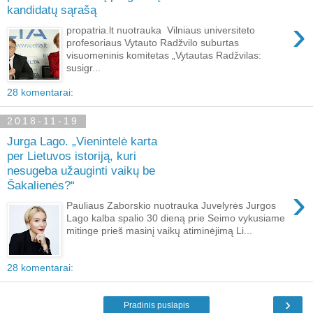
kandidatų sąrašą
›
propatria.lt nuotrauka Vilniaus universiteto
profesoriaus Vytauto Radžvilo suburtas
visuomeninis komitetas „Vytautas Radžvilas:
susigr...
28 komentarai:
2018-11-19
Jurga Lago. „Vienintelė karta
per Lietuvos istoriją, kuri
nesugeba užauginti vaikų be
Šakalienės?“
›
Pauliaus Zaborskio nuotrauka Juvelyrės Jurgos
Lago kalba spalio 30 dieną prie Seimo vykusiame
mitinge prieš masinį vaikų atiminėjimą Li...
28 komentarai:
›
Pradinis puslapis