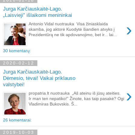
2020-02-18
Jurga Karčiauskaitė-Lago.
„Laisvieji” išlaikomi menininkai
›
Antonio Vidal nuotrauka Visa žiniasklaida
skamba, jog aktorė Kuodytė šiandien atvyks į
Prezidentūrą ne tik apdovanojimo, bet ir... lai...
30 komentarų:
2020-02-12
Jurga Karčiauskaitė-Lago.
Dėmesio, tėvai! Vaikai priklauso
valstybei!
›
propatria.lt nuotrauka „Aš ateinu iš jūsų ateities.
Ir man ten nepatiko!” Žinote, kas taip pasakė? Ogi
Vladimiras Bukovskis. Š...
26 komentarai:
2019-10-03