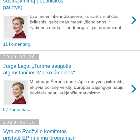
susinaikinimą (ispaniškos
patirtys)
›
Esu menininkė ir dizainerė. Kuriantis ir atidus
žvilgsnis, gebėjimas matyti „šiandienos ir
rytdienos madą ir tendencijas“, jas prognozuot...
11 komentarų:
2019-03-26
Jurga Lago: „Turime saugotis
atgimstančios Marxo šmėklos“
›
Mindaugo Šernos nuotr. Apie motyvus įsitraukti į
aktyvią politinę veiklą, Europos Sąjungoje nauju
pavidalu populiarėjančią marksizmo ...
57 komentarai:
2019-02-18
Vytauto Radžvilo komitetas
pristatė EP rinkimų programą ir