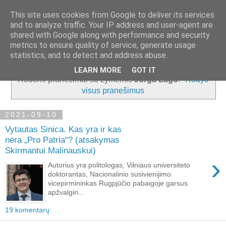
This site uses cookies from Google to deliver its services
and to analyze traffic. Your IP address and user-agent are
shared with Google along with performance and security
metrics to ensure quality of service, generate usage
▼
statistics, and to detect and address abuse.
LEARN MORE
GOT IT
Rodomi pranešimai su žymėmis
Jurga Lago
.
Rodyti
visus pranešimus
2021-09-10
Vytautas Sinica. Kas yra ir kas
nėra „Pro Patria“? (atsakymas
Skirmantui Malinauskui)
›
Autorius yra politologas, Vilniaus universiteto
doktorantas, Nacionalinio susivienijimo
vicepirmininkas Rugpjūčio pabaigoje garsus
apžvalgin...
19 komentarų: