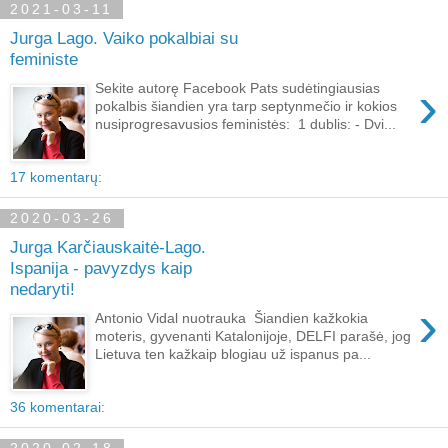
2021-03-11
Jurga Lago. Vaiko pokalbiai su
feministe
›
Sekite autorę Facebook Pats sudėtingiausias
pokalbis šiandien yra tarp septynmečio ir kokios
nusiprogresavusios feministės: 1 dublis: - Dvi...
17 komentarų:
2020-03-26
Jurga Karčiauskaitė-Lago.
Ispanija - pavyzdys kaip
nedaryti!
›
Antonio Vidal nuotrauka Šiandien kažkokia
moteris, gyvenanti Katalonijoje, DELFI parašė, jog
Lietuva ten kažkaip blogiau už ispanus pa...
36 komentarai: