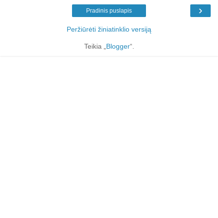
›
Pradinis puslapis
Peržiūrėti žiniatinklio versiją
Teikia „
Blogger
“.