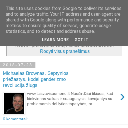
This site uses cookies from Google to deliver its services
and to analyze traffic. Your IP address and user-agent are
shared with Google along with performance and security
metrics to ensure quality of service, generate usage
▼
statistics, and to detect and address abuse.
LEARN MORE
GOT IT
Rodomi pranešimai su žymėmis
Michael Brown
.
Rodyti visus pranešimus
2018-07-23
Michaelas Brownas. Septynios
priežastys, kodėl genderizmo
revoliucija žlugs
›
www.laisvavisuomene.lt Nuoširdžiai tikiuosi, kad
kiekvienas vaikas ir suaugusysis, kovojantys su
problemomis dėl lyties tapatybės, ra...
6 komentarai: