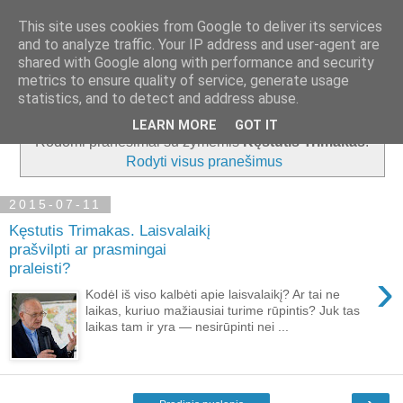
This site uses cookies from Google to deliver its services
and to analyze traffic. Your IP address and user-agent are
shared with Google along with performance and security
metrics to ensure quality of service, generate usage
▼
statistics, and to detect and address abuse.
LEARN MORE
GOT IT
Rodomi pranešimai su žymėmis
Kęstutis Trimakas
.
Rodyti visus pranešimus
2015-07-11
Kęstutis Trimakas. Laisvalaikį
prašvilpti ar prasmingai
praleisti?
›
Kodėl iš viso kalbėti apie laisvalaikį? Ar tai ne
laikas, kuriuo mažiausiai turime rūpintis? Juk tas
laikas tam ir yra — nesirūpinti nei ...