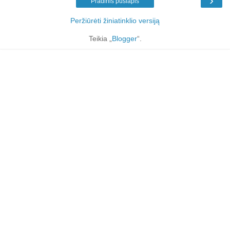
›
Pradinis puslapis
Peržiūrėti žiniatinklio versiją
Teikia „
Blogger
“.