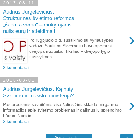
2017-08-11
Audrius Jurgelevičius.
Struktūrinės švietimo reformos
„iš po skverno“ – mokytojams
nulis eurų ir atleidimai!
›
Po rugpjūčio 8 d. susitikimo su Vyriausybės
vadovu Sauliumi Skverneliu buvo apėmusi
dvejopa nuotaika. Tiksliau – dvejopo lygio
nusivylimas....
2 komentarai:
2016-03-01
Audrius Jurgelevičius. Ką nutyli
Švietimo ir mokslo ministerija?
›
Pastarosiomis savaitėmis visa šalies žiniasklaida mirga nuo
informacijos apie švietimo problemas ir galimus jų sprendimo
būdus. Nors inf...
2 komentarai:
›
Pradinis puslapis