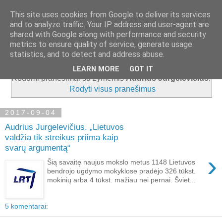
This site uses cookies from Google to deliver its services
and to analyze traffic. Your IP address and user-agent are
shared with Google along with performance and security
metrics to ensure quality of service, generate usage
▼
statistics, and to detect and address abuse.
LEARN MORE
GOT IT
Rodomi pranešimai su žymėmis
Audrius Jurgelevičius
.
Rodyti visus pranešimus
2017-09-04
Audrius Jurgelevičius. „Lietuvos
valdžia tik streikus priima kaip
svarų argumentą“
›
Šią savaitę naujus mokslo metus 1148 Lietuvos
bendrojo ugdymo mokyklose pradėjo 326 tūkst.
mokinių arba 4 tūkst. mažiau nei pernai. Šviet...
5 komentarai: