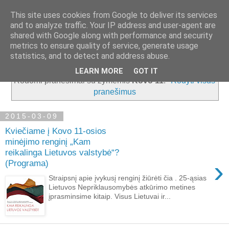
This site uses cookies from Google to deliver its services
and to analyze traffic. Your IP address and user-agent are
shared with Google along with performance and security
metrics to ensure quality of service, generate usage
▼
statistics, and to detect and address abuse.
LEARN MORE
GOT IT
Rodomi pranešimai su žymėmis
Kovo 11
.
Rodyti visus
pranešimus
2015-03-09
Kviečiame į Kovo 11-osios
minėjimo renginį „Kam
reikalinga Lietuvos valstybė“?
›
(Programa)
Straipsnį apie įvykusį renginį žiūrėti čia . 25-ąsias
Lietuvos Nepriklausomybės atkūrimo metines
įprasminsime kitaip. Visus Lietuvai ir...