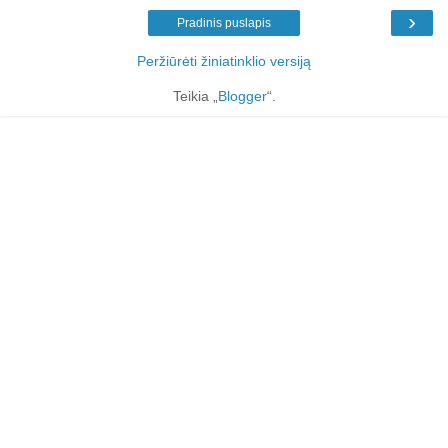
›
Pradinis puslapis
Peržiūrėti žiniatinklio versiją
Teikia „
Blogger
“.