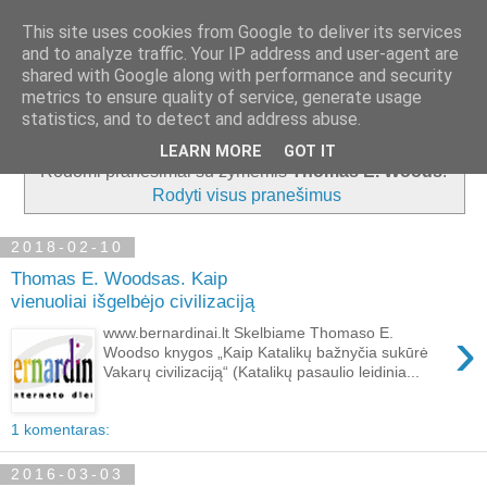
This site uses cookies from Google to deliver its services
and to analyze traffic. Your IP address and user-agent are
shared with Google along with performance and security
metrics to ensure quality of service, generate usage
▼
statistics, and to detect and address abuse.
LEARN MORE
GOT IT
Rodomi pranešimai su žymėmis
Thomas E. Woods
.
Rodyti visus pranešimus
2018-02-10
Thomas E. Woodsas. Kaip
vienuoliai išgelbėjo civilizaciją
›
www.bernardinai.lt Skelbiame Thomaso E.
Woodso knygos „Kaip Katalikų bažnyčia sukūrė
Vakarų civilizaciją“ (Katalikų pasaulio leidinia...
1 komentaras:
2016-03-03