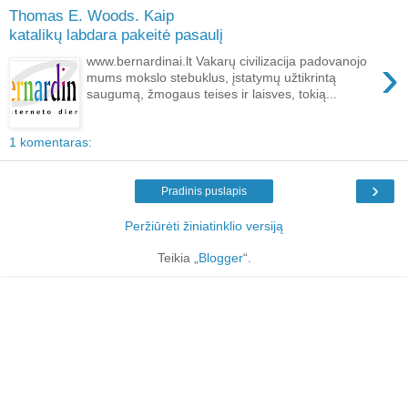
Thomas E. Woods. Kaip
katalikų labdara pakeitė pasaulį
›
www.bernardinai.lt Vakarų civilizacija padovanojo
mums mokslo stebuklus, įstatymų užtikrintą
saugumą, žmogaus teises ir laisves, tokią...
1 komentaras:
›
Pradinis puslapis
Peržiūrėti žiniatinklio versiją
Teikia „
Blogger
“.