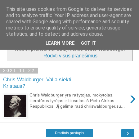
This site uses cookies from Google to deliver its services
and to analyze traffic. Your IP address and user-agent are
shared with Google along with performance and security
metrics to ensure quality of service, generate usage
▼
statistics, and to detect and address abuse.
LEARN MORE
GOT IT
Rodomi pranešimai su žymėmis
Chris Waldburger
.
Rodyti visus pranešimus
2021-11-22
Chris Waldburger. Valia siekti
Kristaus?
›
Chris Waldburger yra rašytojas, mokytojas,
literatūros tyrėjas ir filosofas iš Pietų Afrikos
Respublikos. Jį galima rasti chriswaldburger.su...
›
Pradinis puslapis