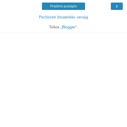
›
Pradinis puslapis
Peržiūrėti žiniatinklio versiją
Teikia „
Blogger
“.