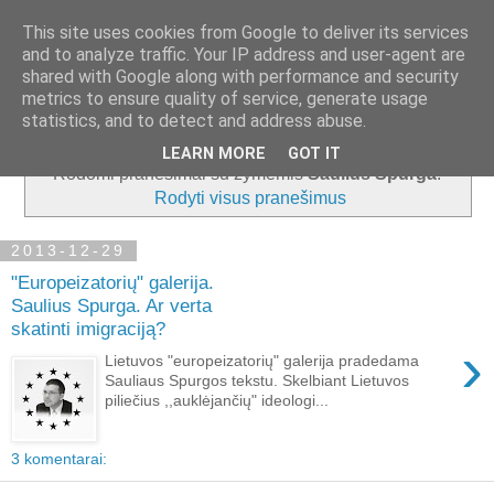
This site uses cookies from Google to deliver its services
and to analyze traffic. Your IP address and user-agent are
shared with Google along with performance and security
metrics to ensure quality of service, generate usage
▼
statistics, and to detect and address abuse.
LEARN MORE
GOT IT
Rodomi pranešimai su žymėmis
Saulius Spurga
.
Rodyti visus pranešimus
2013-12-29
"Europeizatorių" galerija.
Saulius Spurga. Ar verta
skatinti imigraciją?
›
Lietuvos "europeizatorių" galerija pradedama
Sauliaus Spurgos tekstu. Skelbiant Lietuvos
piliečius ,,auklėjančių" ideologi...
3 komentarai: