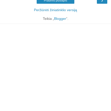
›
Pradinis puslapis
Peržiūrėti žiniatinklio versiją
Teikia „
Blogger
“.