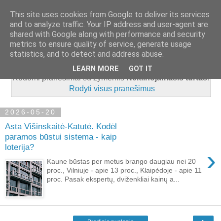
This site uses cookies from Google to deliver its services
and to analyze traffic. Your IP address and user-agent are
shared with Google along with performance and security
metrics to ensure quality of service, generate usage
▼
statistics, and to detect and address abuse.
LEARN MORE
GOT IT
Rodomi pranešimai su žymėmis
Nekilnojamasis turtas
.
Rodyti visus pranešimus
2026-05-20
Asta Višinskaitė-Katutė. Kodėl
paramos būstui sistema - kaip
loterija?
›
Kaune būstas per metus brango daugiau nei 20
proc., Vilniuje - apie 13 proc., Klaipėdoje - apie 11
proc. Pasak ekspertų, dviženkliai kainų a...