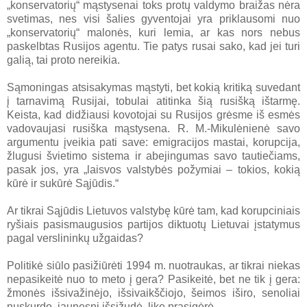
„konservatorių“ mąstysenai toks protų valdymo braižas nėra
svetimas, nes visi šalies gyventojai yra priklausomi nuo
„konservatorių“ malonės, kuri lemia, ar kas nors nebus
paskelbtas Rusijos agentu. Tie patys rusai sako, kad jei turi
galią, tai proto nereikia.
Sąmoningas atsisakymas mąstyti, bet kokią kritiką suvedant
į tarnavimą Rusijai, tobulai atitinka šią rusišką ištarmę.
Keista, kad didžiausi kovotojai su Rusijos grėsme iš esmės
vadovaujasi rusiška mąstysena. R. M.-Mikulėnienė savo
argumentu įveikia pati save: emigracijos mastai, korupcija,
žlugusi švietimo sistema ir abejingumas savo tautiečiams,
pasak jos, yra „laisvos valstybės požymiai – tokios, kokią
kūrė ir sukūrė Sąjūdis.“
Ar tikrai Sąjūdis Lietuvos valstybę kūrė tam, kad korupciniais
ryšiais pasismaugusios partijos diktuotų Lietuvai įstatymus
pagal verslininkų užgaidas?
Politikė siūlo pasižiūrėti 1994 m. nuotraukas, ar tikrai niekas
nepasikeitė nuo to meto į gera? Pasikeitė, bet ne tik į gera:
žmonės išsivažinėjo, išsivaikščiojo, šeimos iširo, senoliai
nuskurdo, jaunesni išsižudė, likę prasigėrė.