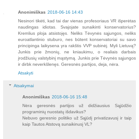
Anonimiškas
2018-06-16 14:43
Nesinori tikėti, kad tai dar vienas profesoriaus VR išperėtas
naudingas idiotas. Svajojate sunaikinti konservatorius?
Kremlius ploja atsistojęs. Neliks Tėvynės sąjungos, neliks
euroatlantinio stuburo, nes būtent konservatoriai su savo
principinga laikysena yra rakštis VVP subinėj. Myli Lietuvą?
Junkis prie žmonių, ne kniaukimu, o realiais darbais
įrodžiusių valstybinį mąstymą. Junkis prie Tėvynės sąjungos
ir dirbk neverkšlenęs. Geresnės partijos, deja, nėra.
Atsakyti
Atsakymai
Anonimiškas
2018-06-16 15:48
Nėra geresnės partijos už didžiausius Sąjūdžio
programinių nuostatų išdavikus?
Nebuvo geresnio politiko už Sąjūdį privatizavusį ir taip
kaip Tautos Atstovą sunaikinusį VL?