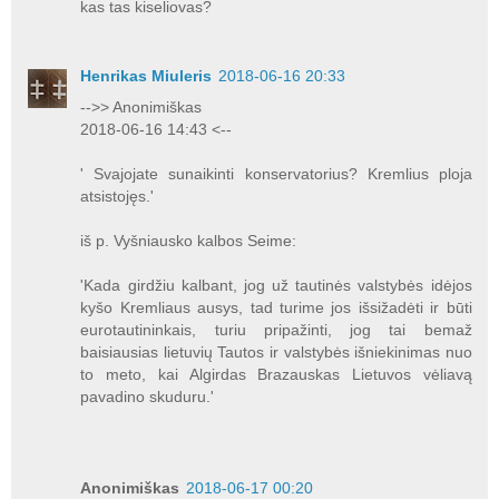
kas tas kiseliovas?
Henrikas Miuleris
2018-06-16 20:33
-->> Anonimiškas
2018-06-16 14:43 <--
' Svajojate sunaikinti konservatorius? Kremlius ploja
atsistojęs.'
iš p. Vyšniausko kalbos Seime:
'Kada girdžiu kalbant, jog už tautinės valstybės idėjos
kyšo Kremliaus ausys, tad turime jos išsižadėti ir būti
eurotautininkais, turiu pripažinti, jog tai bemaž
baisiausias lietuvių Tautos ir valstybės išniekinimas nuo
to meto, kai Algirdas Brazauskas Lietuvos vėliavą
pavadino skuduru.'
Anonimiškas
2018-06-17 00:20