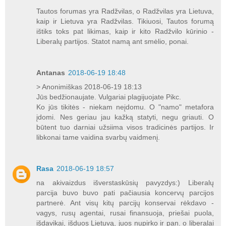
Tautos forumas yra Radžvilas, o Radžvilas yra Lietuva,
kaip ir Lietuva yra Radžvilas. Tikiuosi, Tautos forumą
ištiks toks pat likimas, kaip ir kito Radžvilo kūrinio -
Liberalų partijos. Statot namą ant smėlio, ponai.
Antanas
2018-06-19 18:48
> Anonimiškas 2018-06-19 18:13
Jūs bedžionaujate. Vulgariai plagijuojate Pikc.
Ko jūs tikitės - niekam neįdomu. O "namo" metafora
įdomi. Nes geriau jau kažką statyti, negu griauti. O
būtent tuo darniai užsiima visos tradicinės partijos. Ir
libkonai tame vaidina svarbų vaidmenį.
Rasa
2018-06-19 18:57
na akivaizdus išverstaskūsių pavyzdys:) Liberalų
parcija buvo buvo pati pačiausia koncervų parcijos
partnerė. Ant visų kitų parcijų konservai rėkdavo -
vagys, rusų agentai, rusai finansuoja, priešai puola,
išdavikai, išduos Lietuvą, juos nupirko ir pan. o liberalai