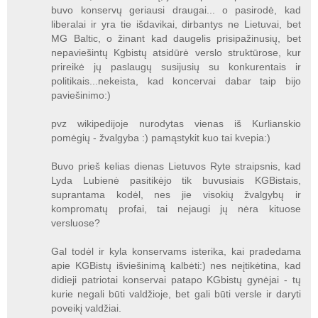
buvo konservų geriausi draugai... o pasirodė, kad
liberalai ir yra tie išdavikai, dirbantys ne Lietuvai, bet
MG Baltic, o žinant kad daugelis prisipažinusių, bet
nepaviešintų Kgbistų atsidūrė verslo struktūrose, kur
prireikė jų paslaugų susijusių su konkurentais ir
politikais...nekeista, kad koncervai dabar taip bijo
paviešinimo:)
pvz wikipedijoje nurodytas vienas iš Kurlianskio
pomėgių - žvalgyba :) pamąstykit kuo tai kvepia:)
Buvo prieš kelias dienas Lietuvos Ryte straipsnis, kad
Lyda Lubienė pasitikėjo tik buvusiais KGBistais,
suprantama kodėl, nes jie visokių žvalgybų ir
kompromatų profai, tai nejaugi jų nėra kituose
versluose?
Gal todėl ir kyla konservams isterika, kai pradedama
apie KGBistų išviešinimą kalbėti:) nes neįtikėtina, kad
didieji patriotai konservai patapo KGbistų gynėjai - tų
kurie negali būti valdžioje, bet gali būti versle ir daryti
poveikį valdžiai.