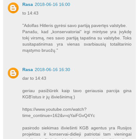
Rasa
2018-06-16 16:00
to 14:43
"Adolfas Hitleris gyrėsi savo partiją pavertęs valstybe.
Panašu, kad „konservatoriai“ irgi mintyse yra įvykdę
tokį virsmą, nes savo partiją tapatina su valstybe. Toks
susitapatinimas yra vienas svarbiausių totalitarinio
mąstymo bruožų."
Rasa
2018-06-16 16:30
dar to 14:43
geriau pasižiūrėk kaip tavo geriausia parcija gina
KGB'istus ir jų išviešinimą:)
https://www.youtube.com/watch?
time_continue=162&v=qYaiFGvQ4Yc
pasirodo siekimas išviešinti KGB agentus yra Rusijos
projektas ir konservai-didieji patriotai tam vieningai