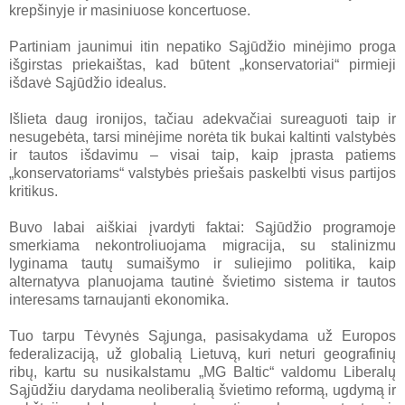
krepšinyje ir masiniuose koncertuose.
Partiniam jaunimui itin nepatiko Sąjūdžio minėjimo proga
išgirstas priekaištas, kad būtent „konservatoriai“ pirmieji
išdavė Sąjūdžio idealus.
Išlieta daug ironijos, tačiau adekvačiai sureaguoti taip ir
nesugebėta, tarsi minėjime norėta tik bukai kaltinti valstybės
ir tautos išdavimu – visai taip, kaip įprasta patiems
„konservatoriams“ valstybės priešais paskelbti visus partijos
kritikus.
Buvo labai aiškiai įvardyti faktai: Sąjūdžio programoje
smerkiama nekontroliuojama migracija, su stalinizmu
lyginama tautų sumaišymo ir suliejimo politika, kaip
alternatyva planuojama tautinė švietimo sistema ir tautos
interesams tarnaujanti ekonomika.
Tuo tarpu Tėvynės Sąjunga, pasisakydama už Europos
federalizaciją, už globalią Lietuvą, kuri neturi geografinių
ribų, kartu su nusikalstamu „MG Baltic“ valdomu Liberalų
Sąjūdžiu darydama neoliberalią švietimo reformą, ugdymą ir