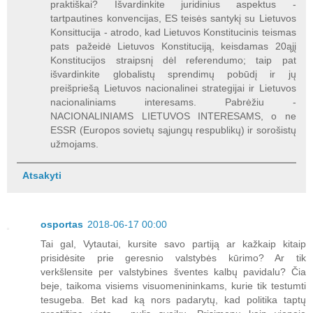
praktiškai? Išvardinkite juridinius aspektus -
tartpautines konvencijas, ES teisės santykį su Lietuvos
Konsittucija - atrodo, kad Lietuvos Konstitucinis teismas
pats pažeidė Lietuvos Konstituciją, keisdamas 20ąjį
Konstitucijos straipsnį dėl referendumo; taip pat
išvardinkite globalistų sprendimų pobūdį ir jų
preišpriešą Lietuvos nacionalinei strategijai ir Lietuvos
nacionaliniams interesams. Pabrėžiu -
NACIONALINIAMS LIETUVOS INTERESAMS, o ne
ESSR (Europos sovietų sąjungų respublikų) ir sorošistų
užmojams.
Atsakyti
osportas
2018-06-17 00:00
Tai gal, Vytautai, kursite savo partiją ar kažkaip kitaip
prisidėsite prie geresnio valstybės kūrimo? Ar tik
verkšlensite per valstybines šventes kalbų pavidalu? Čia
beje, taikoma visiems visuomenininkams, kurie tik testumti
tesugeba. Bet kad ką nors padarytų, kad politika taptų