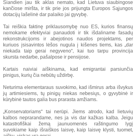
Šiandien jau tik aklas nemato, kad Lietuva siaubingose
kančiose miršta, ir tik prie jos prijungta Europos Sąjungos
dotacijų lašelinė dar palaiko jai gyvybę.
Tai reiškia faktinę priklausomybę nuo ES, kurios finansų
nemokame efektyviai panaudoti ir tik išdaliname fasadų
rekonstrukcijoms ir abejotinos naudos projektams, per
kuriuos įsisavintos lėšos nugula į kišenes tiems, kas „dar
niekada taip gerai negyveno“, kai tuo tarpu provincija
skursta nedarbe, pašalpose ir pensijose.
Kartais naiviai aiškinama, kad emigrantai parsiunčia
pinigus, kurių čia nebūtų uždirbę.
Neturima elementaraus suvokimo, kad išmirus arba išvykus
jų artimiesiems, tų pinigų niekas nebesiųs, o gyvybinė ir
kūrybinė tautos galia bus prarasta amžiams.
„Konservatoriams“ tai nerūpi. Jiems atrodo, kad lietuvių
kalbos neprarandame, nes ja vis dar kažkas kalba. Jeigu
katastrofiškai žemą jaunuomenės raštingumo lygį
suvokiame kaip išraiškos laisvę, kaip laisvę klysti, tuomet,
aišku, viskas yra gerai.