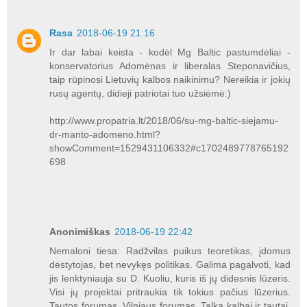
Rasa
2018-06-19 21:16
Ir dar labai keista - kodėl Mg Baltic pastumdėliai -
konservatorius Adomėnas ir liberalas Steponavičius,
taip rūpinosi Lietuvių kalbos naikinimu? Nereikia ir jokių
rusų agentų, didieji patriotai tuo užsiėmė:)
http://www.propatria.lt/2018/06/su-mg-baltic-siejamu-
dr-manto-adomeno.html?
showComment=1529431106332#c1702489778765192
698
Anonimiškas
2018-06-19 22:42
Nemaloni tiesa: Radžvilas puikus teoretikas, įdomus
dėstytojas, bet nevykęs politikas. Galima pagalvoti, kad
jis lenktyniauja su D. Kuoliu, kuris iš jų didesnis lūzeris.
Visi jų projektai pritraukia tik tokius pačius lūzerius.
Tautos forumas, Vilniaus forumas, Talka kalbai ir tautai,