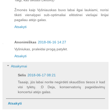
Žmonės kaip Vyšniauskas buvo labai ilgai laukiami, norisi
tikėti vienalypei sub-optimaliai elitistinei viešajai linijai
pagaliau atėjo galas.
Atsakyti
Anonimiškas
2018-06-16 14:27
Vyšniukas, praleidai progą patylėt.
Atsakyti
Atsakymai
Sėlis
2018-06-17 08:21
Taaaip, jūs labai norite negirdėti skaudžios tiesos ir kad
visi tylėtų. :D Deja, konservatorių pageidavimų
koncertui atėjo galas.
Atsakyti