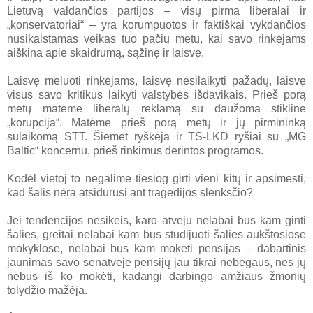
Lietuvą valdančios partijos – visų pirma liberalai ir
„konservatoriai“ – yra korumpuotos ir faktiškai vykdančios
nusikalstamas veikas tuo pačiu metu, kai savo rinkėjams
aiškina apie skaidrumą, sąžinę ir laisvę.
Laisvę meluoti rinkėjams, laisvę nesilaikyti pažadų, laisvę
visus savo kritikus laikyti valstybės išdavikais. Prieš porą
metų matėme liberalų reklamą su daužoma stikline
„korupcija“. Matėme prieš porą metų ir jų pirmininką
sulaikomą STT. Šiemet ryškėja ir TS-LKD ryšiai su „MG
Baltic“ koncernu, prieš rinkimus derintos programos.
Kodėl vietoj to negalime tiesiog girti vieni kitų ir apsimesti,
kad šalis nėra atsidūrusi ant tragedijos slenksčio?
Jei tendencijos nesikeis, karo atveju nelabai bus kam ginti
šalies, greitai nelabai kam bus studijuoti šalies aukštosiose
mokyklose, nelabai bus kam mokėti pensijas – dabartinis
jaunimas savo senatvėje pensijų jau tikrai nebegaus, nes jų
nebus iš ko mokėti, kadangi darbingo amžiaus žmonių
tolydžio mažėja.