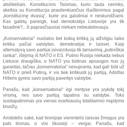
atsilikėliais. Konstitucinis Teismas, kurio tauta nerinko,
skelbia su Konstitucija prasilenkiančius išaiškinimus pagal
„konstitucinę dvasią“, kurie yra galutiniai ir neskundžiami.
Kas galėtų paneigti, kad demokratija Lietuvoje yra tik
fasadinė?.. Ji paprasčiausiai niekam nebeatstovauja.
„Konservatoriai“ nuolatos bet kokią kritiką jų atžvilgiu laiko
kritika pačiai valstybei, demokratijai ir laisvei. Kaip
alternatyvą savo partijai įsivaizduoja tik tarnavimą „putiniškai
rankai“, išėjimą iš NATO ir ES. Putino Rusija niekada nebus
Lietuvai draugiška, o NATO yra būtinas apsaugos nuo jų
garantas, tačiau „konservatoriai“ nesupranta, kad gali būti už
NATO ir prieš Putiną, ir vis tiek kritikuoti jų partiją. Adolfas
Hitleris gyrėsi savo partiją pavertęs valstybe.
Panašu, kad „konservatoriai“ irgi mintyse yra įvykdę tokį
virsmą, nes savo partiją tapatina su valstybe. Toks
susitapatinimas yra vienas svarbiausių totalitarinio mąstymo
bruožų.
Aristotelis sakė, kad tironijoje vienintelis laisvas žmogus yra
pats tironas, o visi likusieji – vergai. Panašu, kad