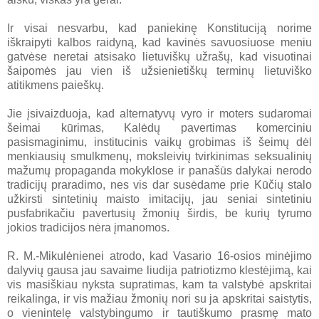
Ir visai nesvarbu, kad paniekinę Konstituciją norime
iškraipyti kalbos raidyną, kad kavinės savuosiuose meniu
gatvėse neretai atsisako lietuviškų užrašų, kad visuotinai
šaipomės jau vien iš užsienietiškų terminų lietuviško
atitikmens paieškų.
Jie įsivaizduoja, kad alternatyvų vyro ir moters sudaromai
šeimai kūrimas, Kalėdų pavertimas komerciniu
pasismaginimu, institucinis vaikų grobimas iš šeimų dėl
menkiausių smulkmenų, moksleivių tvirkinimas seksualinių
mažumų propaganda mokyklose ir panašūs dalykai nerodo
tradicijų praradimo, nes vis dar susėdame prie Kūčių stalo
užkirsti sintetinių maisto imitacijų, jau seniai sintetiniu
pusfabrikačiu pavertusių žmonių širdis, be kurių tyrumo
jokios tradicijos nėra įmanomos.
R. M.-Mikulėnienei atrodo, kad Vasario 16-osios minėjimo
dalyvių gausa jau savaime liudija patriotizmo klestėjimą, kai
vis masiškiau nyksta supratimas, kam ta valstybė apskritai
reikalinga, ir vis mažiau žmonių nori su ja apskritai saistytis,
o vienintelę valstybingumo ir tautiškumo prasmę mato