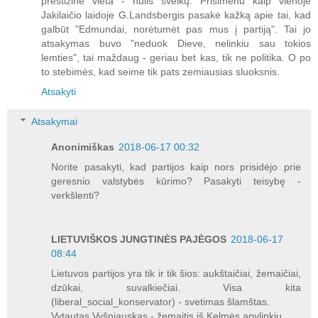
prestižine vieta - nulis sveikų. Prisimenu kaip vienoje
Jakilaičio laidoje G.Landsbergis pasakė kažką apie tai, kad
galbūt "Edmundai, norėtumėt pas mus į partiją". Tai jo
atsakymas buvo "neduok Dieve, nelinkiu sau tokios
lemties", tai maždaug - geriau bet kas, tik ne politika. O po
to stebimės, kad seime tik pats zemiausias sluoksnis.
Atsakyti
Atsakymai
Anonimiškas
2018-06-17 00:32
Norite pasakyti, kad partijos kaip nors prisidėjo prie
geresnio valstybės kūrimo? Pasakyti teisybę -
verkšlenti?
LIETUVIŠKOS JUNGTINĖS PAJĖGOS
2018-06-17
08:44
Lietuvos partijos yra tik ir tik šios: aukštaičiai, žemaičiai,
dzūkai, suvalkiečiai. Visa kita
(liberal_social_konservator) - svetimas šlamštas.
Vytautas Vyšniauskas - žemaitis iš Kelmės apylinkių.