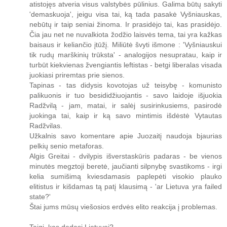
atistojęs atveria visus valstybės pūlinius. Galima būtų sakyti
'demaskuoja', jeigu visa tai, ką tada pasakė Vyšniauskas,
nebūtų ir taip seniai žinoma. Ir prasidėjo tai, kas prasidėjo.
Čia jau net ne nuvalkiota žodžio laisvės tema, tai yra kažkas
baisaus ir keliančio įtūžį. Miliūtė švyti išmone : 'Vyšniauskui
tik rudų marškinių trūksta' - analogijos nesupratau, kaip ir
turbūt kiekvienas žvengiantis leftistas - betgi liberalas visada
juokiasi priremtas prie sienos.
Tapinas - tas didysis kovotojas už teisybę - komunisto
palikuonis ir tuo besididžiuojantis - savo laidoje išjuokia
Radžvilą - jam, matai, ir salėj susirinkusiems, pasirodė
juokinga tai, kaip ir ką savo mintimis išdėstė Vytautas
Radžvilas.
Užkalnis savo komentare apie Juozaitį naudoja bjaurias
pelkių senio metaforas.
Algis Greitai - dvilypis išverstaskūris padaras - be vienos
minutės megztoji beretė, jaučianti silpnybę svastikoms - irgi
kelia sumišimą kviesdamasis paplepėti visokio plauko
elitistus ir kišdamas tą patį klausimą - 'ar Lietuva yra failed
state?'
Štai jums mūsų viešosios erdvės elito reakcija į problemas.
Taigi, kas dedasi Lietuvoj?