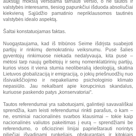
aukštąjį mokslą versdama tarnauti verslo, o ne tautos ir
valstybės interesams, tiesiog papunkčiui išduoda absoliučiai
kiekvieną Sąjūdžio pamatinio nepriklausomos tautinės
valstybės idealo aspektą.
Šaltai konstatuojamas faktas.
Nuogąstaujama, kad iš tribūnos Seime išdrįsta suabejoti
partijų ir rinkimų demokratiniu veiksnumu. Pusė šalies
gyventojų rinkimuose niekada nedalyvauja, kita pusė –
mėtosi tarp naujų gelbėtojų ir senų nomenklatūrinių partijų,
kurios visos it viena stumia neoliberalią ideologiją, skatina
Lietuvos globalizaciją ir emigraciją, o jokių priešnuodžių nuo
išsivaikščiojimo ir nepakeliamo psichologinio klimato
nepasiūlo. Jau nekalbant apie korupcinius skandalus,
kuriuose paskendo patys „konservatoriai“.
Tautos referendumai yra sabotuojami, galintieji savavališkai
sprendžia, kam leisti referendumui rinkti parašus, o kam –
ne, esminiai nacionalinės svarbos klausimai – tokie kaip
nacionalinės valiutos pakeitimas į eurą – sprendžiami be
referendumo, o oficiozinei linijai paprieštarauti norintys
piliečiai išvadinami runkeliais, obskurantais ir kitokiais