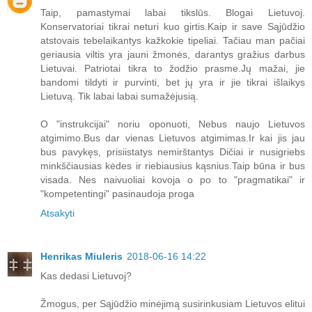
Taip, pamastymai labai tikslūs. Blogai Lietuvoj.
Konservatoriai tikrai neturi kuo girtis.Kaip ir save Sąjūdžio
atstovais tebelaikantys kažkokie tipeliai. Tačiau man pačiai
geriausia viltis yra jauni žmonės, darantys gražius darbus
Lietuvai. Patriotai tikra to žodžio prasme.Jų mažai, jie
bandomi tildyti ir purvinti, bet jų yra ir jie tikrai išlaikys
Lietuvą. Tik labai labai sumažėjusią.
O "instrukcijai" noriu oponuoti, Nebus naujo Lietuvos
atgimimo.Bus dar vienas Lietuvos atgimimas.Ir kai jis jau
bus pavykęs, prisiistatys nemirštantys Dičiai ir nusigriebs
minkščiausias kėdes ir riebiausius kąsnius.Taip būna ir bus
visada. Nes naivuoliai kovoja o po to "pragmatikai" ir
"kompetentingi" pasinaudoja proga
Atsakyti
Henrikas Miuleris
2018-06-16 14:22
Kas dedasi Lietuvoj?
Žmogus, per Sąjūdžio minėjimą susirinkusiam Lietuvos elitui