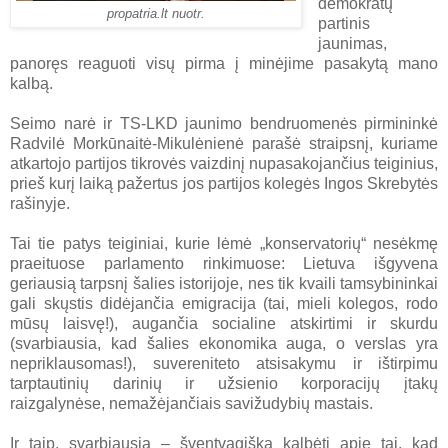
demokratų
propatria.lt nuotr.
partinis
jaunimas,
panoręs reaguoti visų pirma į minėjime pasakytą mano
kalbą.
Seimo narė ir TS-LKD jaunimo bendruomenės pirmininkė
Radvilė Morkūnaitė-Mikulėnienė parašė straipsnį, kuriame
atkartojo partijos tikrovės vaizdinį nupasakojančius teiginius,
prieš kurį laiką pažertus jos partijos kolegės Ingos Skrebytės
rašinyje.
Tai tie patys teiginiai, kurie lėmė „konservatorių“ nesėkmę
praeituose parlamento rinkimuose: Lietuva išgyvena
geriausią tarpsnį šalies istorijoje, nes tik kvaili tamsybininkai
gali skųstis didėjančia emigracija (tai, mieli kolegos, rodo
mūsų laisvę!), augančia socialine atskirtimi ir skurdu
(svarbiausia, kad šalies ekonomika auga, o verslas yra
nepriklausomas!), suvereniteto atsisakymu ir ištirpimu
tarptautinių darinių ir užsienio korporacijų įtakų
raizgalynėse, nemažėjančiais savižudybių mastais.
Ir taip, svarbiausia – šventvagiška kalbėti apie tai, kad