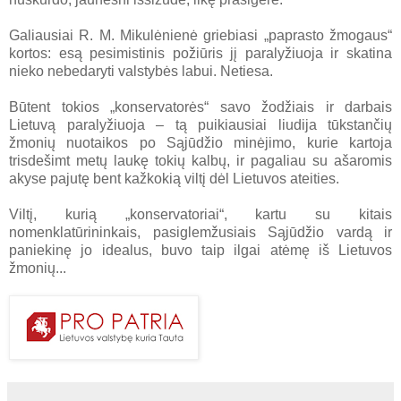
Galiausiai R. M. Mikulėnienė griebiasi „paprasto žmogaus“
kortos: esą pesimistinis požiūris jį paralyžiuoja ir skatina
nieko nebedaryti valstybės labui. Netiesa.
Būtent tokios „konservatorės“ savo žodžiais ir darbais
Lietuvą paralyžiuoja – tą puikiausiai liudija tūkstančių
žmonių nuotaikos po Sąjūdžio minėjimo, kurie kartoja
trisdešimt metų laukę tokių kalbų, ir pagaliau su ašaromis
akyse pajutę bent kažkokią viltį dėl Lietuvos ateities.
Viltį, kurią „konservatoriai“, kartu su kitais
nomenklatūrininkais, pasiglemžusiais Sąjūdžio vardą ir
paniekinę jo idealus, buvo taip ilgai atėmę iš Lietuvos
žmonių...