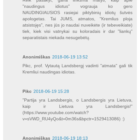
Reik pasakyt, gana linksma matyti, kaip apie
"naudingus idiotus" vograuja ko gero
NAUDINGIAUSIOS rasiejai piktybinių idiotų šutvės
apologetas. Tai JUMS, atmatos, "Kremlius ploja
atsistojęs", nes jūs jo naudai nuveikėte (ir tebeveikiate)
tiek, kiek visi vatnykai su koloradais ir dar "liankų"
separatistais niekada nesugebėtų.
Anonimiškas
2018-06-19 13:52
Pikc, prof. Vytautą Landsbergį vadinti "atmata" gali tik
Kremliui naudingas idiotas.
Pikc
2018-06-19 15:28
"Partija yra Landsbergis, o Landsbergis yra Lietuva,
kaip ir Lietuva yra Landsbergis!"
(https://www.youtube.com/watch?
v=sVWD_RU4yQo&t=0m36s&bpctr=1529413086) :)
Anonimiškas
2018-06-19 18:13