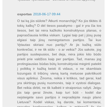
osportas
2018-06-17 09:44
O tai ką jūs siūlote? Atkurti monarchiją? Ko jūs tikitės iš
tokių kalbų? O dėl tiesos pasakymo - gal ir yra čia tos
tiesos, bet tai nėra kažkoks konstruktyvus planas, o
paprasčiausia kritika viskam. Lygiai taip pat į jūsų pusę
elgiasi taip jūsų nemėgstamos partijos. Tai kuo
Vytautas skiriasi nuo partijų? Ar jis kažką siūlo
konkrečiai, ir ne tik siūlo - o ar veikia? Jūs sakote, jog
partijos susitepusios, bet deja, nėra jokio kito būdo
prieiti prie valdžios kaip per partijas. Tad, manau jog
protingiausias būdas būtų konstruktyviai mėginti patekti
į politiką ir kažką keisti iš vidaus, o ne skambiais
lozungais iš tribūnų vieną kartą metuose pakritikuoti
visus aplinkui. Žinoma, reikia ir kritikos, tad gerai, kad
yra skirtingų pusių nuomonės, taip ir vystosi dialogas.
Bet reikia dirbti, ne tik kalbėti ir straipsnius rašyti. Jeigu
jūs taip gerai žinote, kaip turi būti - kodėl dar
neįsteigėte savo partijos ir nepradėjote naujo plano
Lietuvai? Kodėl viskas, ką darote, tai komentarai,
spaudos konferencijos, kalbos ir mitingai? Ar jūs