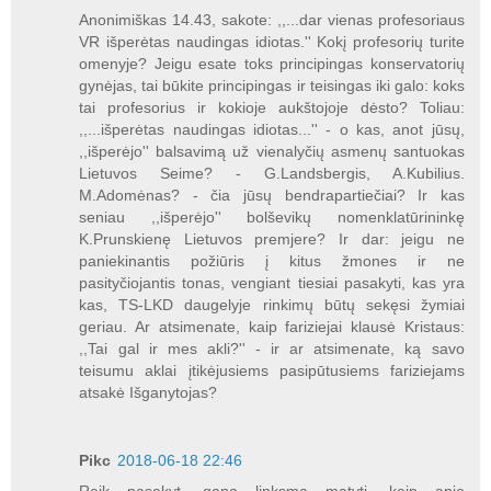
Anonimiškas 14.43, sakote: ,,...dar vienas profesoriaus
VR išperėtas naudingas idiotas.'' Kokį profesorių turite
omenyje? Jeigu esate toks principingas konservatorių
gynėjas, tai būkite principingas ir teisingas iki galo: koks
tai profesorius ir kokioje aukštojoje dėsto? Toliau:
,,...išperėtas naudingas idiotas...'' - o kas, anot jūsų,
,,išperėjo'' balsavimą už vienalyčių asmenų santuokas
Lietuvos Seime? - G.Landsbergis, A.Kubilius.
M.Adomėnas? - čia jūsų bendrapartiečiai? Ir kas
seniau ,,išperėjo'' bolševikų nomenklatūrininkę
K.Prunskienę Lietuvos premjere? Ir dar: jeigu ne
paniekinantis požiūris į kitus žmones ir ne
pasityčiojantis tonas, vengiant tiesiai pasakyti, kas yra
kas, TS-LKD daugelyje rinkimų būtų sekęsi žymiai
geriau. Ar atsimenate, kaip fariziejai klausė Kristaus:
,,Tai gal ir mes akli?'' - ir ar atsimenate, ką savo
teisumu aklai įtikėjusiems pasipūtusiems fariziejams
atsakė Išganytojas?
Pikc
2018-06-18 22:46