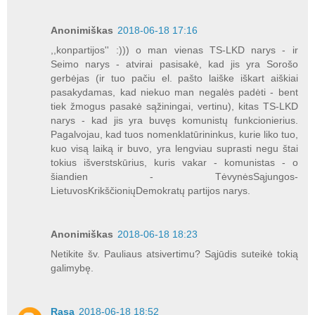
Anonimiškas
2018-06-18 17:16
,,konpartijos'' :))) o man vienas TS-LKD narys - ir
Seimo narys - atvirai pasisakė, kad jis yra Sorošo
gerbėjas (ir tuo pačiu el. pašto laiške iškart aiškiai
pasakydamas, kad niekuo man negalės padėti - bent
tiek žmogus pasakė sąžiningai, vertinu), kitas TS-LKD
narys - kad jis yra buvęs komunistų funkcionierius.
Pagalvojau, kad tuos nomenklatūrininkus, kurie liko tuo,
kuo visą laiką ir buvo, yra lengviau suprasti negu štai
tokius išverstskūrius, kuris vakar - komunistas - o
šiandien - TėvynėsSąjungos-
LietuvosKrikščioniųDemokratų partijos narys.
Anonimiškas
2018-06-18 18:23
Netikite šv. Pauliaus atsivertimu? Sąjūdis suteikė tokią
galimybę.
Rasa
2018-06-18 18:52