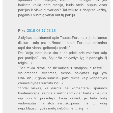
laukiate kokio nors mesijo, kuris ateis, nupūs visas
partijas ir viską sutvarkys? Tai veikite ir darykite kažką,
pagaliau nustoję varyti ant tų partijų.
Pikc
2018-06-17 23:18
Siūlyčiau pasidomėti apie Tautos Forumą ir jo keliamus
tikslus - taip pat sužinosite, kodėl Forumas neketina
tapti dar viena "gelbėtojų partija".
Dėl "deja, nėra jokio kito būdo prieiti prie valdžios kaip
per partijas" - na, Sąjūdžio pavyzdys lyg ir paneigia šį
teiginį. ;)
"Bet reikia dirbti, ne tik kalbėti ir straipsnius rašyti." -
visuomenės švietimas, tiesos sakymas irgi yra
DARBAS, ir gana sunkus - pažiūrėkite, kaip konpartijos
chunveibynas sukruto loti. ;)
"Kodėl viskas, ką darote, tai komentarai, spaudos
konferencijos, kalbos ir mitingai?" - dar kartą - Sąjūdis
irgi nuo to prasidėjo. Tiesą sakant, jei tada būtų
vadovautasi tamstos instrukcijomis, nė tų kelių
nepriklausomybės metų nebūtume turėję. ;)