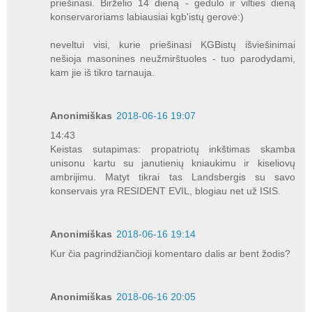
priešinasi. Birželio 14 dieną - gedulo ir vilties dieną
konservaroriams labiausiai kgb'istų gerovė:)
neveltui visi, kurie priešinasi KGBistų išviešinimai
nešioja masonines neužmirštuoles - tuo parodydami,
kam jie iš tikro tarnauja.
Anonimiškas
2018-06-16 19:07
14:43
Keistas sutapimas: propatriotų inkštimas skamba
unisonu kartu su janutienių kniaukimu ir kiseliovų
ambrijimu. Matyt tikrai tas Landsbergis su savo
konservais yra RESIDENT EVIL, blogiau net už ISIS.
Anonimiškas
2018-06-16 19:14
Kur čia pagrindžiančioji komentaro dalis ar bent žodis?
Anonimiškas
2018-06-16 20:05