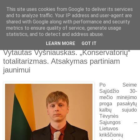
This site uses cookies from Google to deliver its services
and to analyze traffic. Your IP address and user-agent are
shared with Google along with performance and security
metrics to ensure quality of service, generate usage
▼
statistics, and to detect and address abuse.
LEARN MORE
GOT IT
2018-06-16
Vytautas Vyšniauskas. „Konservatorių“
totalitarizmas. Atsakymas partiniam
jaunimui
Po Seime
Sąjūdžio 30-
mečio minėjimo
proga pasakytų
kalbų sujudo
Tėvynės
Sąjungos –
Lietuvos
krikščionių