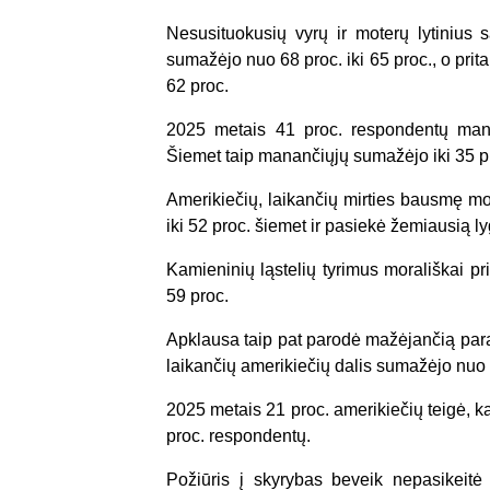
Nesusituokusių vyrų ir moterų lytinius s
sumažėjo nuo 68 proc. iki 65 proc., o prit
62 proc.
2025 metais 41 proc. respondentų manė, 
Šiemet taip manančiųjų sumažėjo iki 35 p
Amerikiečių, laikančių mirties bausmę mo
iki 52 proc. šiemet ir pasiekė žemiausią lyg
Kamieninių ląstelių tyrimus morališkai pr
59 proc.
Apklausa taip pat parodė mažėjančią param
laikančių amerikiečių dalis sumažėjo nuo 4
2025 metais 21 proc. amerikiečių teigė, k
proc. respondentų.
Požiūris į skyrybas beveik nepasikeitė 