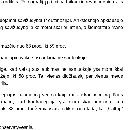
 rodiklis. Pornografiją priimtina laikančių respondentų dalis
uojamai savižudybei ir eutanazijai. Ankstesnėje apklausoje
ą savižudybę laikė morališkai priimtina, o šiemet taip manė
umažėjo nuo 63 proc. iki 59 proc.
bant apie vaikų susilaukimą ne santuokoje.
igė, kad vaikų susilaukimas ne santuokoje yra morališkai
žėjo iki 58 proc. Tai vienas didžiausių per vienus metus
iją.
epcijos naudojimą vertina kaip morališkai priimtiną. Nors
ano, kad kontracepcija yra morališkai priimtina, taip
ki 83 proc. Tai žemiausias rodiklis nuo tada, kai „Gallup“
konservatyvesnis.