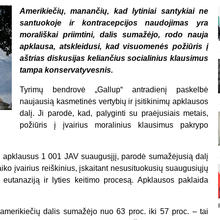
Amerikiečių, manančių, kad lytiniai santykiai ne
santuokoje ir kontracepcijos naudojimas yra
morališkai priimtini, dalis sumažėjo, rodo nauja
apklausa, atskleidusi, kad visuomenės požiūris į
aštrias diskusijas keliančius socialinius klausimus
tampa konservatyvesnis.
Tyrimų bendrovė „Gallup“ antradienį paskelbė
naujausią kasmetinės vertybių ir įsitikinimų apklausos
dalį. Ji parodė, kad, palyginti su praėjusiais metais,
požiūris į įvairius moralinius klausimus pakrypo
 apklausus 1 001 JAV suaugusįjį, parodė sumažėjusią dalį
aiko įvairius reiškinius, įskaitant nesusituokusių suaugusiųjų
ą, eutanaziją ir lyties keitimo procesą. Apklausos paklaida
 amerikiečių dalis sumažėjo nuo 63 proc. iki 57 proc. – tai