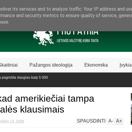
ARAMA LIETUVIŠKAI LIETUVAI
liver its services and to analyze traffic. Your IP address and us
rmance and security metrics to ensure quality of service, gene
buse.
Skaitiniai
Pažangos ideologija
Ekonomika
Įvykia
robta daugiau kaip 5 000
oje sustabdė Biblijos knygų
kad amerikiečiai tampa
alės klausimais
SPAUSDINTI
A
-
A
+
irželio 13, 2026