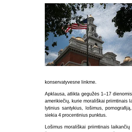
konservatyvesne linkme.
Apklausa, atlikta gegužės 1–17 dienomis
amerikiečių, kurie morališkai priimtinais l
lytinius santykius, lošimus, pornografij
siekia 4 procentinius punktus.
Lošimus morališkai priimtinais laikančių