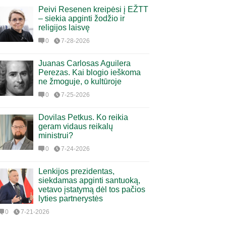
Peivi Resenen kreipėsi į EŽTT
– siekia apginti žodžio ir
religijos laisvę
0
7-28-2026
Juanas Carlosas Aguilera
Perezas. Kai blogio ieškoma
ne žmoguje, o kultūroje
0
7-25-2026
Dovilas Petkus. Ko reikia
geram vidaus reikalų
ministrui?
0
7-24-2026
Lenkijos prezidentas,
siekdamas apginti santuoką,
vetavo įstatymą dėl tos pačios
lyties partnerystės
0
7-21-2026