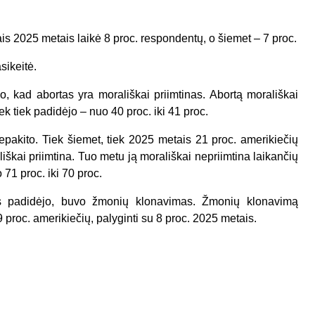
is 2025 metais laikė 8 proc. respondentų, o šiemet – 7 proc.
sikeitė.
o, kad abortas yra morališkai priimtinas. Abortą morališkai
k tiek padidėjo – nuo 40 proc. iki 41 proc.
nepakito. Tiek šiemet, tiek 2025 metais 21 proc. amerikiečių
škai priimtina. Tuo metu ją morališkai nepriimtina laikančių
71 proc. iki 70 proc.
mas padidėjo, buvo žmonių klonavimas. Žmonių klonavimą
9 proc. amerikiečių, palyginti su 8 proc. 2025 metais.