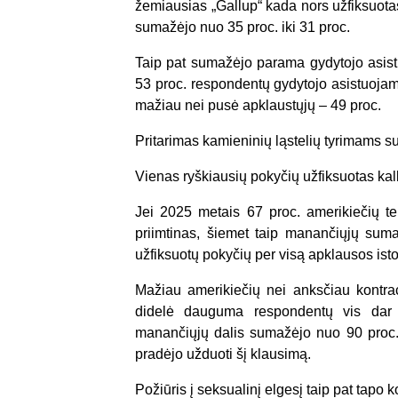
žemiausias „Gallup“ kada nors užfiksuotas
sumažėjo nuo 35 proc. iki 31 proc.
Taip pat sumažėjo parama gydytojo asist
53 proc. respondentų gydytojo asistuojam
mažiau nei pusė apklaustųjų – 49 proc.
Pritarimas kamieninių ląstelių tyrimams s
Vienas ryškiausių pokyčių užfiksuotas kal
Jei 2025 metais 67 proc. amerikiečių te
priimtinas, šiemet taip manančiųjų suma
užfiksuotų pokyčių per visą apklausos istor
Mažiau amerikiečių nei anksčiau kontrac
didelė dauguma respondentų vis dar m
manančiųjų dalis sumažėjo nuo 90 proc. i
pradėjo užduoti šį klausimą.
Požiūris į seksualinį elgesį taip pat tapo 