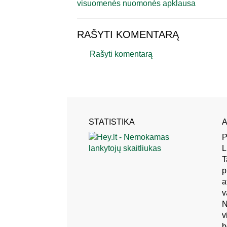
visuomenės nuomonės apklausa
RAŠYTI KOMENTARĄ
Rašyti komentarą
STATISTIKA
A
P
L
T
p
a
v
N
v
b