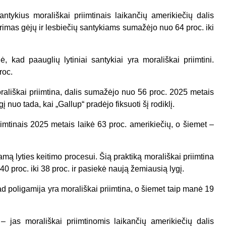
antykius morališkai priimtinais laikančių amerikiečių dalis
arimas gėjų ir lesbiečių santykiams sumažėjo nuo 64 proc. iki
kad paauglių lytiniai santykiai yra morališkai priimtini.
roc.
rališkai priimtina, dalis sumažėjo nuo 56 proc. 2025 metais
į nuo tada, kai „Gallup“ pradėjo fiksuoti šį rodiklį.
iimtinais 2025 metais laikė 63 proc. amerikiečių, o šiemet –
ą lyties keitimo procesui. Šią praktiką morališkai priimtina
0 proc. iki 38 proc. ir pasiekė naują žemiausią lygį.
ad poligamija yra morališkai priimtina, o šiemet taip manė 19
– jas morališkai priimtinomis laikančių amerikiečių dalis