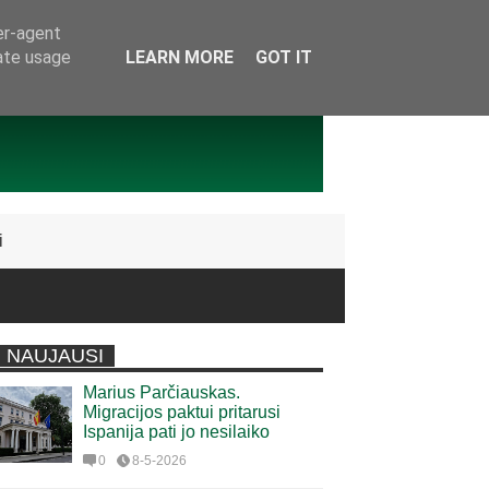
er-agent
rate usage
LEARN MORE
GOT IT
i
NAUJAUSI
Marius Parčiauskas.
Migracijos paktui pritarusi
Ispanija pati jo nesilaiko
0
8-5-2026