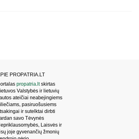
PIE PROPATRIA.LT
ortalas
propatria.lt
skirtas
ietuvos Valstybės ir lietuvių
autos ateičiai neabejingiems
iliečiams, pasiruošusiems
tsakingai ir sutelktai dirbti
ardan savo Tėvynės
epriklausomybės, Laisvės ir
isų joje gyvenančių žmonių
endrojo gėrio.