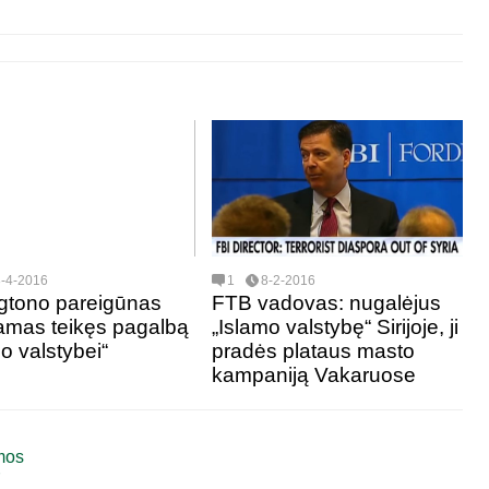
8-4-2016
1
8-2-2016
gtono pareigūnas
FTB vadovas: nugalėjus
namas teikęs pagalbą
„Islamo valstybę“ Sirijoje, ji
o valstybei“
pradės plataus masto
kampaniją Vakaruose
mos