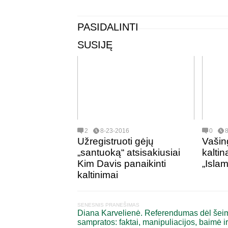
PASIDALINTI
SUSIJĘ
2
8-23-2016
0
Užregistruoti gėjų
Vašin
„santuoką“ atsisakiusiai
kalti
Kim Davis panaikinti
„Islam
kaltinimai
SENESNIS PRANEŠIMAS
Diana Karvelienė. Referendumas dėl šei
sampratos: faktai, manipuliacijos, baimė ir