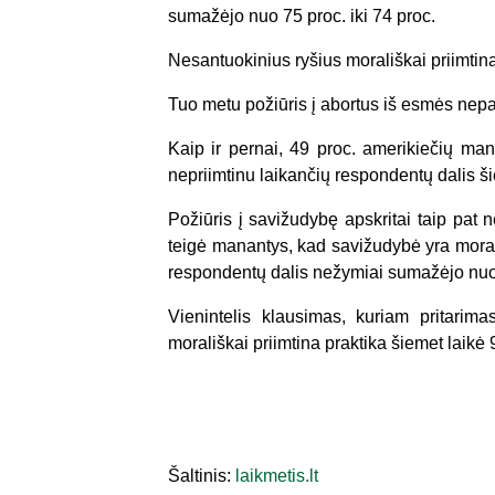
sumažėjo nuo 75 proc. iki 74 proc.
Nesantuokinius ryšius morališkai priimtina
Tuo metu požiūris į abortus iš esmės nepa
Kaip ir pernai, 49 proc. amerikiečių man
nepriimtinu laikančių respondentų dalis šie
Požiūris į savižudybę apskritai taip pat 
teigė manantys, kad savižudybė yra morali
respondentų dalis nežymiai sumažėjo nuo 
Vienintelis klausimas, kuriam pritari
morališkai priimtina praktika šiemet laikė 
Šaltinis:
laikmetis.lt