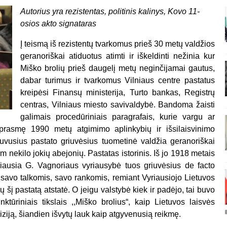
Autorius yra rezistentas, politinis kalinys, Kovo 11-
osios akto signataras
Į teismą iš rezistentų tvarkomus prieš 30 metų valdžios
geranoriškai atiduotus atimti ir iškeldinti nežinia kur
Miško brolių prieš daugelį metų neginčijamai gautus,
dabar turimus ir tvarkomus Vilniaus centre pastatus
kreipėsi Finansų ministerija, Turto bankas, Registrų
centras, Vilniaus miesto savivaldybė. Bandoma žaisti
galimais procedūriniais paragrafais, kurie vargu ar
 prasmę 1990 metų atgimimo aplinkybių ir išsilaisvinimo
uvusius pastato griuvėsius tuometinė valdžia geranoriškai
m nekilo jokių abejonių. Pastatas istorinis. Iš jo 1918 metais
rbiausia G. Vagnoriaus vyriausybė tuos griuvėsius de facto
e savo talkomis, savo rankomis, remiant Vyriausiojo Lietuvos
ų šį pastatą atstatė. O jeigu valstybė kiek ir padėjo, tai buvo
tūriniais tikslais ,,Miško brolius“, kaip Lietuvos laisvės
iziją, šiandien išvytų lauk kaip atgyvenusią reikmę.