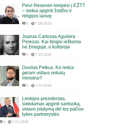
Peivi Resenen kreipėsi į EŽTT
– siekia apginti žodžio ir
religijos laisvę
0
7-28-2026
Juanas Carlosas Aguilera
Perezas. Kai blogio ieškoma
ne žmoguje, o kultūroje
0
7-25-2026
Dovilas Petkus. Ko reikia
geram vidaus reikalų
ministrui?
0
7-24-2026
Lenkijos prezidentas,
siekdamas apginti santuoką,
vetavo įstatymą dėl tos pačios
lyties partnerystės
0
7-21-2026