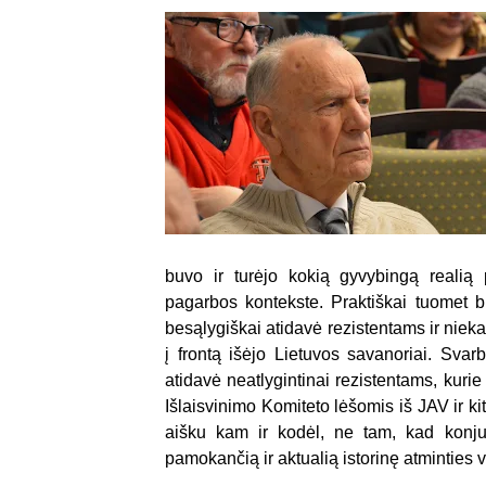
buvo ir turėjo kokią gyvybingą realią
pagarbos kontekste. Praktiškai tuomet b
besąlygiškai atidavė rezistentams ir nieka
į frontą išėjo Lietuvos savanoriai. Sva
atidavė neatlygintinai rezistentams, kuri
Išlaisvinimo Komiteto lėšomis iš JAV ir kit
aišku kam ir kodėl, ne tam, kad konjunk
pamokančią ir aktualią istorinę atminties v