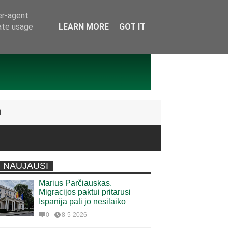
er-agent
rate usage
LEARN MORE
GOT IT
i
NAUJAUSI
Marius Parčiauskas.
Migracijos paktui pritarusi
Ispanija pati jo nesilaiko
0
8-5-2026