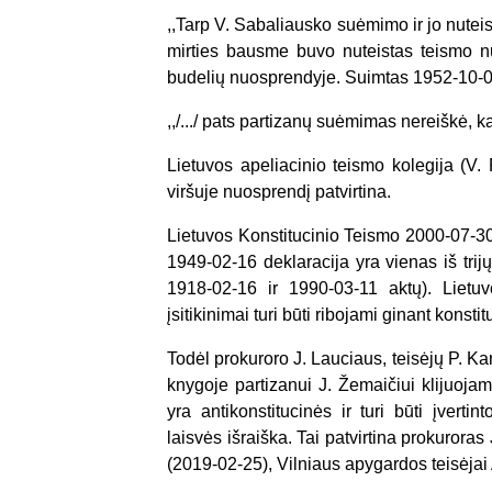
,,Tarp V. Sabaliausko suėmimo ir jo nutei
mirties bausme buvo nuteistas teismo n
budelių nuosprendyje. Suimtas 1952-10-0
,,/.../ pats partizanų suėmimas nereiškė, ka
Lietuvos apeliacinio teismo kolegija (V.
viršuje nuosprendį patvirtina.
Lietuvos Konstitucinio Teismo 2000-07-3
1949-02-16 deklaracija yra vienas iš trij
1918-02-16 ir 1990-03-11 aktų). Lietu
įsitikinimai turi būti ribojami ginant konst
Todėl prokuroro J. Lauciaus, teisėjų P. Ka
knygoje partizanui J. Žemaičiui klijuojamos
yra antikonstitucinės ir turi būti įvert
laisvės išraiška. Tai patvirtina prokuroras
(2019-02-25), Vilniaus apygardos teisėjai