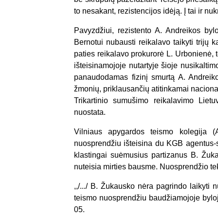
to nesakant, rezistencijos idėją. Į tai ir n
Pavyzdžiui, rezistento A. Andreikos b
Bernotui nubausti reikalavo taikyti trijų
paties reikalavo prokurorė L. Urbonienė, 
išteisinamojoje nutartyje šioje nusikalti
panaudodamas fizinį smurtą A. Andreikos a
žmonių, priklausančių atitinkamai nacionaline
Trikartinio sumušimo reikalavimo Lietuv
nuostata.
Vilniaus apygardos teismo kolegija (
nuosprendžiu išteisina du KGB agentus-s
klastingai suėmusius partizanus B. Žuka
nuteisia mirties bausme. Nuosprendžio te
,,/.../ B. Žukausko nėra pagrindo laikyti
teismo nuosprendžiu baudžiamojoje byloj
05.