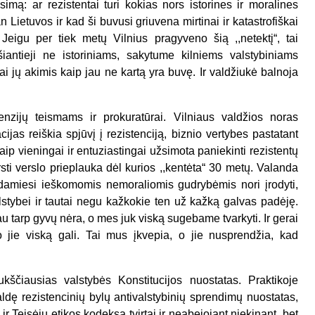
imą: ar rezistentai turi kokias nors istorines ir moralines
n Lietuvos ir kad ši buvusi griuvena mirtinai ir katastrofiškai
 Jeigu per tiek metų Vilnius pragyveno šią ,,netektį“, tai
šiantieji ne istoriniams, sakytume kilniems valstybiniams
į tai jų akimis kaip jau ne kartą yra buvę. Ir valdžiukė balnoja
tenzijų teismams ir prokuratūrai. Vilniaus valdžios noras
racijas reiškia spjūvį į rezistenciją, biznio vertybes pastatant
ip vieningai ir entuziastingai užsimota paniekinti rezistentų
ersti verslo prieplauka dėl kurios ,,kentėta“ 30 metų. Valanda
damiesi ieškomomis nemoraliomis gudrybėmis nori įrodyti,
lstybei ir tautai negu kažkokie ten už kažką galvas padėję.
u tarp gyvų nėra, o mes juk viską sugebame tvarkyti. Ir gerai
jie viską gali. Tai mus įkvepia, o jie nusprendžia, kad
kščiausias valstybės Konstitucijos nuostatas. Praktikoje
valdę rezistencinių bylų antivalstybinių sprendimų nuostatas,
r Teisėjų etikos kodeksą tvirtai ir neabejojant niekinant, bet