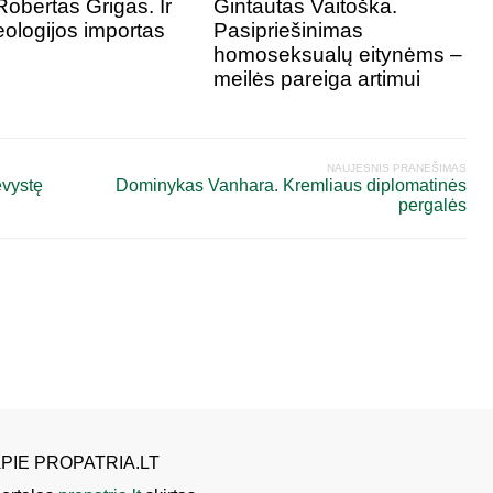
Robertas Grigas. Ir
Gintautas Vaitoška.
eologijos importas
Pasipriešinimas
homoseksualų eitynėms –
meilės pareiga artimui
NAUJESNIS PRANEŠIMAS
ėvystę
Dominykas Vanhara. Kremliaus diplomatinės
pergalės
PIE PROPATRIA.LT