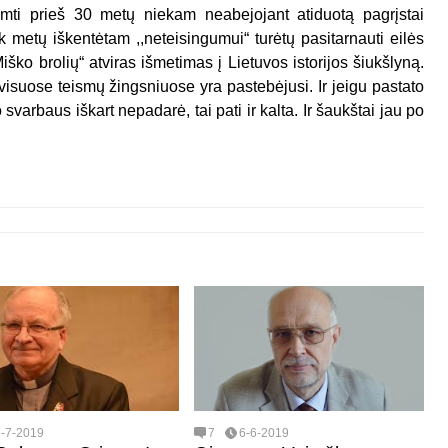
atimti prieš 30 metų niekam neabejojant atiduotą pagrįstai
tiek metų iškentėtam ,,neteisingumui“ turėtų pasitarnauti eilės
,Miško brolių“ atviras išmetimas į Lietuvos istorijos šiukšlyną.
visuose teismų žingsniuose yra pastebėjusi. Ir jeigu pastato
varbaus iškart nepadarė, tai pati ir kalta. Ir šaukštai jau po
6-7-2019
7
6-6-2019