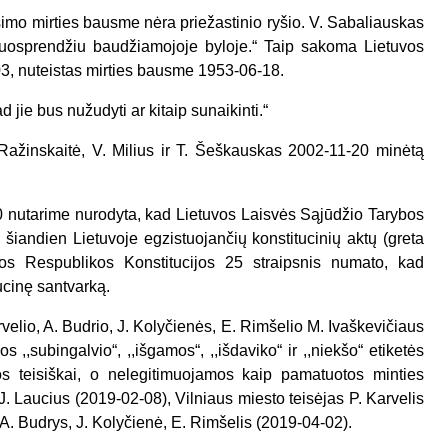
simo mirties bausme nėra priežastinio ryšio. V. Sabaliauskas
uosprendžiu baudžiamojoje byloje.“ Taip sakoma Lietuvos
3, nuteistas mirties bausme 1953-06-18.
d jie bus nužudyti ar kitaip sunaikinti.“
 Ražinskaitė, V. Milius ir T. Šeškauskas 2002-11-20 minėtą
0 nutarime nurodyta, kad Lietuvos Laisvės Sąjūdžio Tarybos
ų šiandien Lietuvoje egzistuojančių konstitucinių aktų (greta
vos Respublikos Konstitucijos 25 straipsnis numato, kad
itucinę santvarką.
rvelio, A. Budrio, J. Kolyčienės, E. Rimšelio M. Ivaškevičiaus
 ,,subingalvio“, ,,išgamos“, ,,išdaviko“ ir ,,niekšo“ etiketės
intos teisiškai, o nelegitimuojamos kaip pamatuotos minties
 J. Laucius (2019-02-08), Vilniaus miesto teisėjas P. Karvelis
 A. Budrys, J. Kolyčienė, E. Rimšelis (2019-04-02).