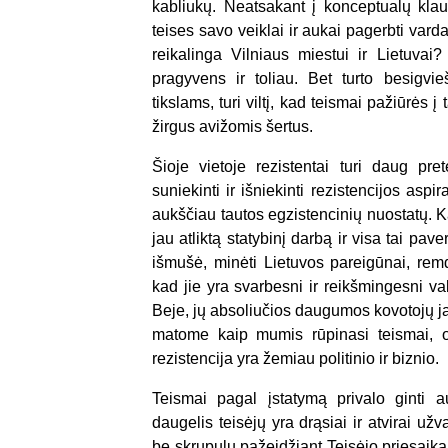
kabliukų. Neatsakant į konceptualų klaus
teises savo veiklai ir aukai pagerbti varda
reikalinga Vilniaus miestui ir Lietuvai?
pragyvens ir toliau. Bet turto besigvie
tikslams, turi viltį, kad teismai pažiūrės 
žirgus avižomis šertus.
Šioje vietoje rezistentai turi daug pre
suniekinti ir išniekinti rezistencijos aspi
aukščiau tautos egzistencinių nuostatų. Ka
jau atliktą statybinį darbą ir visa tai pav
išmušė, minėti Lietuvos pareigūnai, rem
kad jie yra svarbesni ir reikšmingesni va
Beje, jų absoliučios daugumos kovotojų ja
matome kaip mumis rūpinasi teismai, o 
rezistencija yra žemiau politinio ir biznio.
Teismai pagal įstatymą privalo ginti au
daugelis teisėjų yra drąsiai ir atvirai už
be skrupulų pažeidžiant Teisėjo priesaiką i