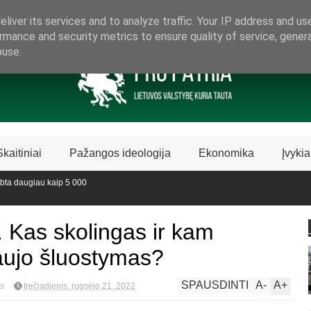
ARAMA LIETUVIŠKAI LIETUVAI
liver its services and to analyze traffic. Your IP address and us
rmance and security metrics to ensure quality of service, gene
buse.
Skaitiniai
Pažangos ideologija
Ekonomika
Įvykia
ugiau kaip 5 000
abdė Biblijos knygų
. Kas skolingas ir kam
raujo šluostymas?
SPAUSDINTI
A
-
A
+
os
trečiadienis, rugsėjo 21, 2022