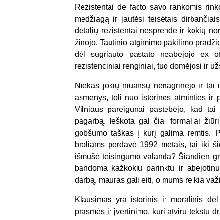
Rezistentai de facto savo rankomis rink
medžiagą ir jautėsi teisėtais dirbančia
detalių rezistentai nesprendė ir kokių no
žinojo. Tautinio atgimimo pakilimo pradžioj
dėl sugriauto pastato neabejojo ex off
rezistenciniai renginiai, tuo domėjosi ir 
Niekas jokių niuansų nenagrinėjo ir tai i
asmenys, toli nuo istorinės atminties ir 
Vilniaus pareigūnai pastebėjo, kad tai g
pagarbą. Ieškota gal čia, formaliai žiūr
gobšumo taškas į kurį galima remtis. P
broliams perdavė 1992 metais, tai iki ši
išmušė teisingumo valanda? Šiandien griu
bandoma kažkokiu parinktu ir abejotin
darbą, mauras gali eiti, o mums reikia va
Klausimas yra istorinis ir moralinis dė
prasmės ir įvertinimo, kuri atviru tekstu