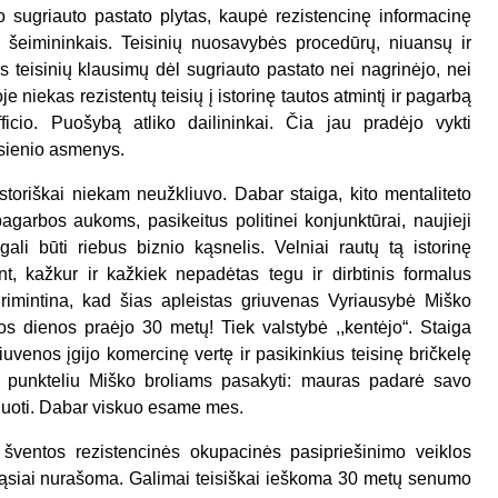
o sugriauto pastato plytas, kaupė rezistencinę informacinę
is šeimininkais. Teisinių nuosavybės procedūrų, niuansų ir
rs teisinių klausimų dėl sugriauto pastato nei nagrinėjo, nei
e niekas rezistentų teisių į istorinę tautos atmintį ir pagarbą
icio. Puošybą atliko dailininkai. Čia jau pradėjo vykti
užsienio asmenys.
storiškai niekam neužkliuvo. Dabar staiga, kito mentaliteto
pagarbos aukoms, pasikeitus politinei konjunktūrai, naujieji
ali būti riebus biznio kąsnelis. Velniai rautų tą istorinę
int, kažkur ir kažkiek nepadėtas tegu ir dirbtinis formalus
rimintina, kad šias apleistas griuvenas Vyriausybė Miško
os dienos praėjo 30 metų! Tiek valstybė ,,kentėjo“. Staiga
venos įgijo komercinę vertę ir pasikinkius teisinę bričkelę
u punkteliu Miško broliams pasakyti: mauras padarė savo
žiuoti. Dabar viskuo esame mes.
l šventos rezistencinės okupacinės pasipriešinimo veiklos
 drąsiai nurašoma. Galimai teisiškai ieškoma 30 metų senumo