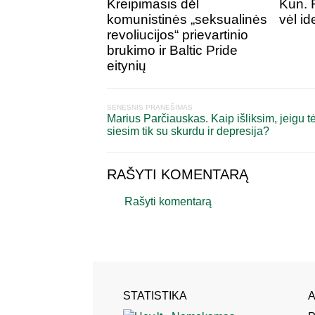
Kreipimasis dėl
Kun. 
komunistinės „seksualinės
vėl id
revoliucijos“ prievartinio
brukimo ir Baltic Pride
eitynių
SENESNIS PRANEŠIMAS
Marius Parčiauskas. Kaip išliksim, jeigu t
siesim tik su skurdu ir depresija?
RAŠYTI KOMENTARĄ
Rašyti komentarą
STATISTIKA
A