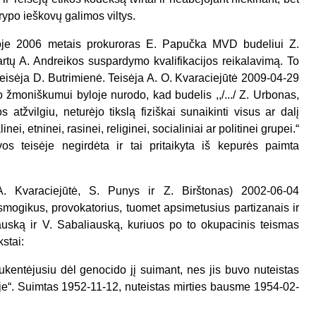
ukrypo ieškovų galimos viltys.
yloje 2006 metais prokuroras E. Papučka MVD budeliui Z.
 kartų A. Andreikos suspardymo kvalifikacijos reikalavimą. To
teisėja D. Butrimienė. Teisėja A. O. Kvaraciejūtė 2009-04-29
mo žmoniškumui byloje nurodo, kad budelis ,,/.../ Z. Urbonas,
tžvilgiu, neturėjo tikslą fiziškai sunaikinti visus ar dalį
i, etninei, rasinei, religinei, socialiniai ar politinei grupei.“
os teisėje negirdėta ir tai pritaikyta iš kepurės paimta
A. Kvaraciejūtė, S. Punys ir Z. Birštonas) 2002-06-04
mogikus, provokatorius, tuomet apsimetusius partizanais ir
uską ir V. Sabaliauską, kuriuos po to okupacinis teismas
kstai:
 nukentėjusiu dėl genocido jį suimant, nes jis buvo nuteistas
e“. Suimtas 1952-11-12, nuteistas mirties bausme 1954-02-