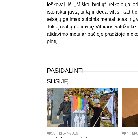
Ieškovai iš ,,Miško brolių“ reikalauja 
istoriškai įgytą turtą ir deda viltis, kad 
teisėjų galimas stribinis mentalitetas ir ,
Tokią realią galimybę Vilniaus valdžiukė 
atidavimo metu ar pačioje pradžioje nieko s
pietų.
PASIDALINTI
SUSIJĘ
58
6-7-2019
4