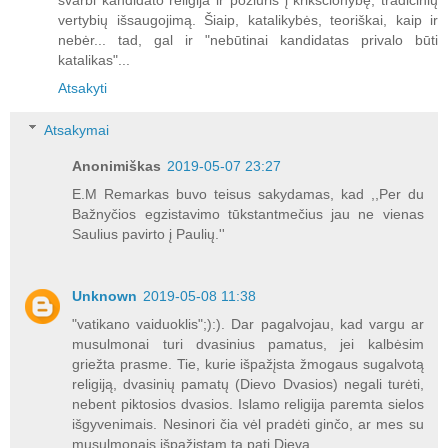
vertybių išsaugojimą. Šiaip, katalikybės, teoriškai, kaip ir
nebėr... tad, gal ir "nebūtinai kandidatas privalo būti
katalikas"...
Atsakyti
Atsakymai
Anonimiškas
2019-05-07 23:27
E.M Remarkas buvo teisus sakydamas, kad ,,Per du
Bažnyčios egzistavimo tūkstantmečius jau ne vienas
Saulius pavirto į Paulių.''
Unknown
2019-05-08 11:38
"vatikano vaiduoklis";):). Dar pagalvojau, kad vargu ar
musulmonai turi dvasinius pamatus, jei kalbėsim
griežta prasme. Tie, kurie išpažįsta žmogaus sugalvotą
religiją, dvasinių pamatų (Dievo Dvasios) negali turėti,
nebent piktosios dvasios. Islamo religija paremta sielos
išgyvenimais. Nesinori čia vėl pradėti ginčo, ar mes su
musulmonais išpažįstam tą patį Dievą.