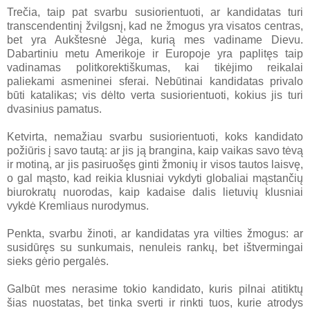
Trečia, taip pat svarbu susiorientuoti, ar kandidatas turi
transcendentinį žvilgsnį, kad ne žmogus yra visatos centras,
bet yra Aukštesnė Jėga, kurią mes vadiname Dievu.
Dabartiniu metu Amerikoje ir Europoje yra paplitęs taip
vadinamas politkorektiškumas, kai tikėjimo reikalai
paliekami asmeninei sferai. Nebūtinai kandidatas privalo
būti katalikas; vis dėlto verta susiorientuoti, kokius jis turi
dvasinius pamatus.
Ketvirta, nemažiau svarbu susiorientuoti, koks kandidato
požiūris į savo tautą: ar jis ją brangina, kaip vaikas savo tėvą
ir motiną, ar jis pasiruošęs ginti žmonių ir visos tautos laisvę,
o gal mąsto, kad reikia klusniai vykdyti globaliai mąstančių
biurokratų nuorodas, kaip kadaise dalis lietuvių klusniai
vykdė Kremliaus nurodymus.
Penkta, svarbu žinoti, ar kandidatas yra vilties žmogus: ar
susidūręs su sunkumais, nenuleis rankų, bet ištvermingai
sieks gėrio pergalės.
Galbūt mes nerasime tokio kandidato, kuris pilnai atitiktų
šias nuostatas, bet tinka sverti ir rinkti tuos, kurie atrodys