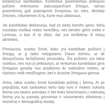
konkrečius kandidatus. Konkretus pasirinkimas priklauso
pačiam rinkimuose dalyvaujančiam žmogui, tačiau
pasirinkimą gali palengvinti žinojimas, ko mes, tikintieji
žmonės, viltumėmės iš tų, kurie mus atstovaus.
Jei kandidatas deklaruoja, kad jis sieks bendro gėrio, tokia
nuostata visiškai nieko nereiškia, nes bendro gėrio siekė ir
Leninas, o kas iš to išėjo, dar yra neišblėsę iš mūsų
atminties.
Pirmiausia, svarbu žinoti, koks yra kandidato požiūris į
žmogų: ar jį laiko nelygstamu Dievo kūriniu, ar tik
išsivysčiusiu beždžionės proanūkiu. Šis požiūris yra labai
svarbus, nes nuo jo priklausys, ar renkamas kandidatas gins
žmogaus gyvybę nuo pradėjimo iki natūralios mirties, ar
rūpinsis netik medžiagine, bet ir dvasine žmogaus gerove.
Antra, labai svarbu žinoti kandidato požiūrį į šeimą. Ar jis
pripažįsta, kad santuokos keliu tarp vyro ir moters sukurta
šeima yra tautos pamatas ir bet koks kėsinimasis į natūralią
šeimą yra tų pamatų griovimas ir visuomenės stūmimas į
moralinę ir demografinę duobę.