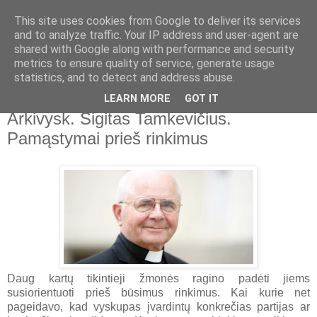
This site uses cookies from Google to deliver its services
and to analyze traffic. Your IP address and user-agent are
shared with Google along with performance and security
metrics to ensure quality of service, generate usage
▼
statistics, and to detect and address abuse.
LEARN MORE
GOT IT
2019-05-06
Arkivysk. Sigitas Tamkevičius.
Pamąstymai prieš rinkimus
Daug kartų tikintieji žmonės ragino padėti jiems
susiorientuoti prieš būsimus rinkimus. Kai kurie net
pageidavo, kad vyskupas įvardintų konkrečias partijas ar