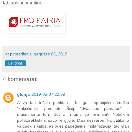
labiausiai priimtini.
at
pirmadienis, gegužės 06, 2019
Bendrinti
4 komentarai:
glorija
2019-05-07 22:09
A va tas tečias punktas... Tai gal bepabijokim žodžio
"krikščionis" paminėti. Šiaip "dvasinius pamatus" ir
musulmonai turi. Bet ar mums jie priimtini? Nebūkim
politkorektiški ir savo religijoje. Man nesvarbu, ką vatikano
vaiduoklis kalba, aš prieš pabėgėlius ir islamizaciją, tad man
svarbi kandidato religija ir požiūris į krikščionybę, tradicinių