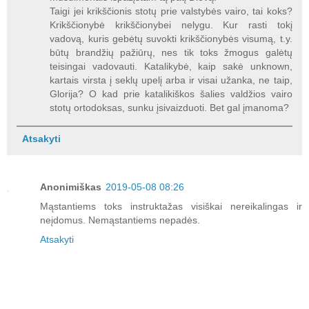
Taigi jei krikščionis stotų prie valstybės vairo, tai koks?
Krikščionybė krikščionybei nelygu. Kur rasti tokį
vadovą, kuris gebėtų suvokti krikščionybės visumą, t.y.
būtų brandžių pažiūrų, nes tik toks žmogus galėtų
teisingai vadovauti. Katalikybė, kaip sakė unknown,
kartais virsta į seklų upelį arba ir visai užanka, ne taip,
Glorija? O kad prie katalikiškos šalies valdžios vairo
stotų ortodoksas, sunku įsivaizduoti. Bet gal įmanoma?
Atsakyti
Anonimiškas
2019-05-08 08:26
Mąstantiems toks instruktažas visiškai nereikalingas ir
neįdomus. Nemąstantiems nepadės.
Atsakyti