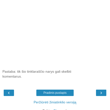
Pastaba: tik šio tinklaraščio narys gali skelbti
komentarus.
‹
›
Pradinis puslapis
Peržiūrėti žiniatinklio versiją