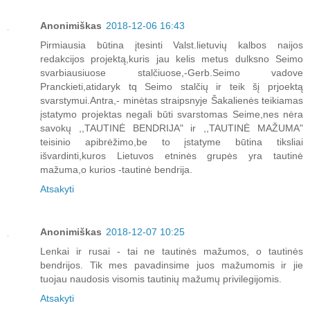
Anonimiškas
2018-12-06 16:43
Pirmiausia būtina įtesinti Valst.lietuvių kalbos naijos
redakcijos projektą,kuris jau kelis metus dulksno Seimo
svarbiausiuose stalčiuose,-Gerb.Seimo vadove
Pranckieti,atidaryk tq Seimo stalčių ir teik šį prjoektą
svarstymui.Antra,- minėtas straipsnyje Šakalienės teikiamas
įstatymo projektas negali būti svarstomas Seime,nes nėra
savokų ,,TAUTINĖ BENDRIJA" ir ,,TAUTINĖ MAŽUMA"
teisinio apibrėžimo,be to įstatyme būtina tiksliai
išvardinti,kuros Lietuvos etninės grupės yra tautinė
mažuma,o kurios -tautinė bendrija.
Atsakyti
Anonimiškas
2018-12-07 10:25
Lenkai ir rusai - tai ne tautinės mažumos, o tautinės
bendrijos. Tik mes pavadinsime juos mažumomis ir jie
tuojau naudosis visomis tautinių mažumų privilegijomis.
Atsakyti