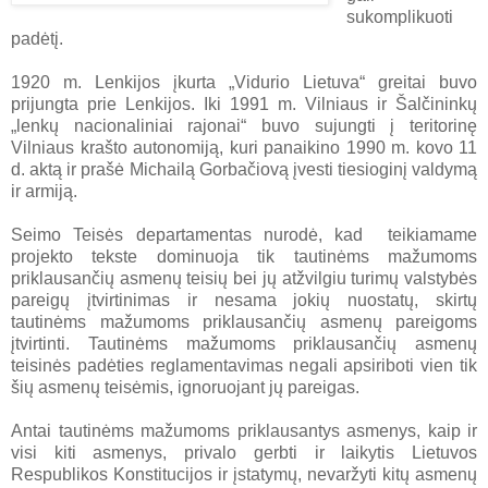
sukomplikuoti
padėtį.
1920 m. Lenkijos įkurta „Vidurio Lietuva“ greitai buvo
prijungta prie Lenkijos. Iki 1991 m. Vilniaus ir Šalčininkų
„lenkų nacionaliniai rajonai“ buvo sujungti į teritorinę
Vilniaus krašto autonomiją, kuri panaikino 1990 m. kovo 11
d. aktą ir prašė Michailą Gorbačiovą įvesti tiesioginį valdymą
ir armiją.
Seimo Teisės departamentas nurodė, kad teikiamame
projekto tekste dominuoja tik tautinėms mažumoms
priklausančių asmenų teisių bei jų atžvilgiu turimų valstybės
pareigų įtvirtinimas ir nesama jokių nuostatų, skirtų
tautinėms mažumoms priklausančių asmenų pareigoms
įtvirtinti. Tautinėms mažumoms priklausančių asmenų
teisinės padėties reglamentavimas negali apsiriboti vien tik
šių asmenų teisėmis, ignoruojant jų pareigas.
Antai tautinėms mažumoms priklausantys asmenys, kaip ir
visi kiti asmenys, privalo gerbti ir laikytis Lietuvos
Respublikos Konstitucijos ir įstatymų, nevaržyti kitų asmenų