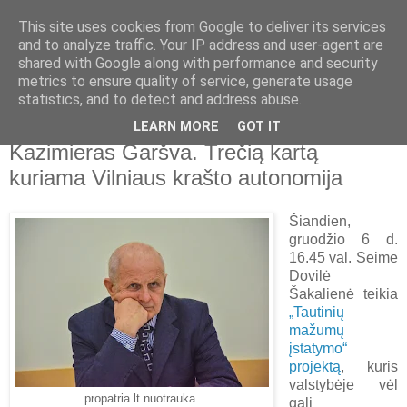
This site uses cookies from Google to deliver its services
and to analyze traffic. Your IP address and user-agent are
shared with Google along with performance and security
metrics to ensure quality of service, generate usage
▼
statistics, and to detect and address abuse.
LEARN MORE
GOT IT
2018-12-06
Kazimieras Garšva. Trečią kartą
kuriama Vilniaus krašto autonomija
Šiandien,
gruodžio 6 d.
16.45 val. Seime
Dovilė
Šakalienė teikia
„Tautinių
mažumų
įstatymo“
projektą
, kuris
valstybėje vėl
propatria.lt nuotrauka
gali