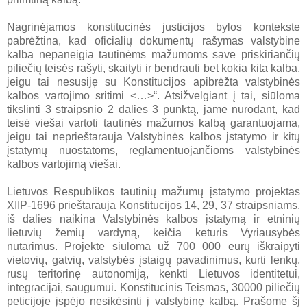
Nagrinėjamos konstitucinės justicijos bylos kontekste
pabrėžtina, kad oficialių dokumentų rašymas valstybine
kalba nepaneigia tautinėms mažumoms save priskiriančių
piliečių teisės rašyti, skaityti ir bendrauti bet kokia kita kalba,
jeigu tai nesusiję su Konstitucijos apibrėžta valstybinės
kalbos vartojimo sritimi <…>“. Atsižvelgiant į tai, siūloma
tikslinti 3 straipsnio 2 dalies 3 punktą, jame nurodant, kad
teisė viešai vartoti tautinės mažumos kalbą garantuojama,
jeigu tai neprieštarauja Valstybinės kalbos įstatymo ir kitų
įstatymų nuostatoms, reglamentuojančioms valstybinės
kalbos vartojimą viešai.
Lietuvos Respublikos tautinių mažumų įstatymo projektas
XIIP-1696 prieštarauja Konstitucijos 14, 29, 37 straipsniams,
iš dalies naikina Valstybinės kalbos įstatymą ir etninių
lietuvių žemių vardyną, keičia keturis Vyriausybės
nutarimus. Projekte siūloma už 700 000 eurų iškraipyti
vietovių, gatvių, valstybės įstaigų pavadinimus, kurti lenkų,
rusų teritorinę autonomiją, kenkti Lietuvos identitetui,
integracijai, saugumui. Konstitucinis Teismas, 30000 piliečių
peticijoje įspėjo nesikėsinti į valstybinę kalbą. Prašome šį