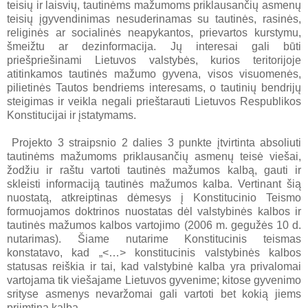
teisių ir laisvių, tautinėms mažumoms priklausančių asmenų
teisių įgyvendinimas nesuderinamas su tautinės, rasinės,
religinės ar socialinės neapykantos, prievartos kurstymu,
šmeižtu ar dezinformacija. Jų interesai gali būti
priešpriešinami Lietuvos valstybės, kurios teritorijoje
atitinkamos tautinės mažumo gyvena, visos visuomenės,
pilietinės Tautos bendriems interesams, o tautinių bendrijų
steigimas ir veikla negali prieštarauti Lietuvos Respublikos
Konstitucijai ir įstatymams.
Projekto 3 straipsnio 2 dalies 3 punkte įtvirtinta absoliuti
tautinėms mažumoms priklausančių asmenų teisė viešai,
žodžiu ir raštu vartoti tautinės mažumos kalbą, gauti ir
skleisti informaciją tautinės mažumos kalba. Vertinant šią
nuostatą, atkreiptinas dėmesys į Konstitucinio Teismo
formuojamos doktrinos nuostatas dėl valstybinės kalbos ir
tautinės mažumos kalbos vartojimo (2006 m. gegužės 10 d.
nutarimas). Šiame nutarime Konstitucinis teismas
konstatavo, kad „<…> konstitucinis valstybinės kalbos
statusas reiškia ir tai, kad valstybinė kalba yra privalomai
vartojama tik viešajame Lietuvos gyvenime; kitose gyvenimo
srityse asmenys nevaržomai gali vartoti bet kokią jiems
priimtiną kalbą.