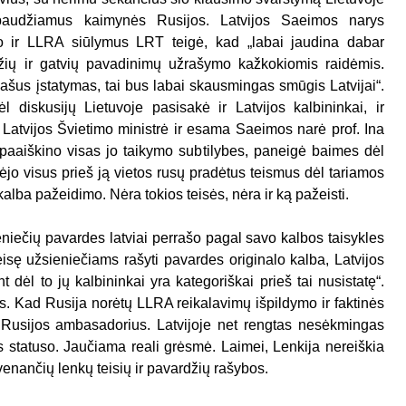
spaudžiamus kaimynės Rusijos. Latvijos Saeimos narys
o ir LLRA siūlymus LRT teigė, kad „labai jaudina dabar
džių ir gatvių pavadinimų užrašymo kažkokiomis raidėmis.
ašus įstatymas, tai bus labai skausmingas smūgis Latvijai“.
diskusijų Lietuvoje pasisakė ir Latvijos kalbininkai, ir
i Latvijos Švietimo ministrė ir esama Saeimos narė prof. Ina
, paaiškino visas jo taikymo subtilybes, paneigė baimes dėl
imėjo visus prieš ją vietos rusų pradėtus teismus dėl tariamos
alba pažeidimo. Nėra tokios teisės, nėra ir ką pažeisti.
eniečių pavardes latviai perrašo pagal savo kalbos taisykles
 teisę užsieniečiams rašyti pavardes originalo kalba, Latvijos
nt dėl to jų kalbininkai yra kategoriškai prieš tai nusistatę“.
. Kad Rusija norėtų LLRA reikalavimų išpildymo ir faktinės
 Rusijos ambasadorius. Latvijoje net rengtas nesėkmingas
 statuso. Jaučiama reali grėsmė. Laimei, Lenkija nereiškia
yvenančių lenkų teisių ir pavardžių rašybos.