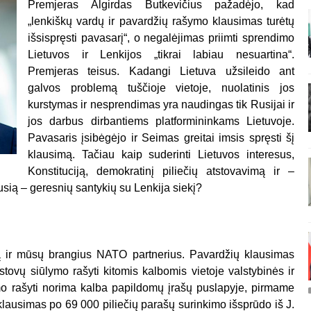
Premjeras Algirdas Butkevičius pažadėjo, kad
„lenkiškų vardų ir pavardžių rašymo klausimas turėtų
išsispręsti pavasarį“, o negalėjimas priimti sprendimo
Lietuvos ir Lenkijos „tikrai labiau nesuartina“.
Premjeras teisus. Kadangi Lietuva užsileido ant
galvos problemą tuščioje vietoje, nuolatinis jos
kurstymas ir nesprendimas yra naudingas tik Rusijai ir
jos darbus dirbantiems platformininkams Lietuvoje.
Pavasaris įsibėgėjo ir Seimas greitai imsis spręsti šį
klausimą. Tačiau kaip suderinti Lietuvos interesus,
Konstituciją, demokratinį piliečių atstovavimą ir –
ausią – geresnių santykių su Lenkija siekį?
bą ir mūsų brangius NATO partnerius. Pavardžių klausimas
tovų siūlymo rašyti kitomis kalbomis vietoje valstybinės ir
ymo rašyti norima kalba papildomų įrašų puslapyje, pirmame
 klausimas po 69 000 piliečių parašų surinkimo išsprūdo iš J.