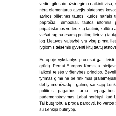
vedini gilesnio užsidegimo naikinti visa, k
nėra elementarus atvejis platesnės kovos
atviros pilietinės tautos, kurios nariais
papročiai, simboliai, tautos istorinis 
pripažįstamos vertės kitų tautinių kultūrų 
viešai ragina esamą politinę lietuvių tautą
jog Lietuvos valstybė yra visų pirma lie
lygiomis teisėmis gyventi kitų tautų atstova
Europoje vykstantys procesai gali leisti 
grūdų. Pernai Europos Komisija inicijavo 
laikosi teisės viršenybės principo. Beve
tyrimas gimė ne be rinkimus pralaimėjusi
dėl tyrimo išvadų ir galimų sankcijų Lenk
politinis pagarbos arba nepagarbos
pademonstravimas. Labai norėtųsi, kad Li
Tai būtų tobula proga parodyti, ko vertos
su Lenkija būtinybę.