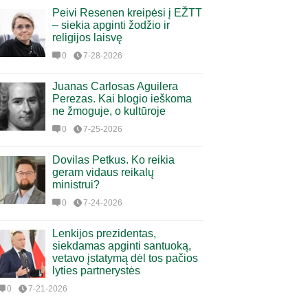
Peivi Resenen kreipėsi į EŽTT
– siekia apginti žodžio ir
religijos laisvę
0
7-28-2026
Juanas Carlosas Aguilera
Perezas. Kai blogio ieškoma
ne žmoguje, o kultūroje
0
7-25-2026
Dovilas Petkus. Ko reikia
geram vidaus reikalų
ministrui?
0
7-24-2026
Lenkijos prezidentas,
siekdamas apginti santuoką,
vetavo įstatymą dėl tos pačios
lyties partnerystės
0
7-21-2026