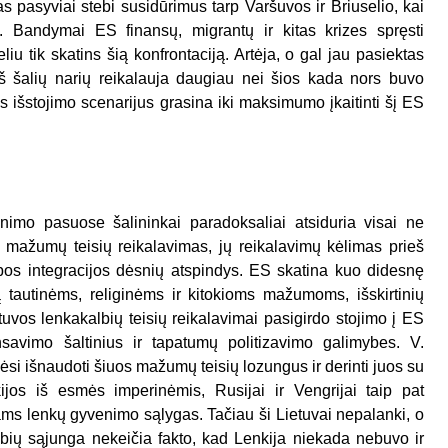
as pasyviai stebi susidūrimus tarp Varšuvos ir Briuselio, kai
ą. Bandymai ES finansų, migrantų ir kitas krizes spręsti
liu tik skatins šią konfrontaciją. Artėja, o gal jau pasiektas
 iš šalių narių reikalauja daugiau nei šios kada nors buvo
ės išstojimo scenarijus grasina iki maksimumo įkaitinti šį ES
nimo pasuose šalininkai paradoksaliai atsiduria visai ne
s mažumų teisių reikalavimas, jų reikalavimų kėlimas prieš
os integracijos dėsnių atspindys. ES skatina kuo didesnę
ą tautinėms, religinėms ir kitokioms mažumoms, išskirtinių
etuvos lenkakalbių teisių reikalavimai pasigirdo stojimo į ES
savimo šaltinius ir tapatumų politizavimo galimybes. V.
si išnaudoti šiuos mažumų teisių lozungus ir derinti juos su
jos iš esmės imperinėmis, Rusijai ir Vengrijai taip pat
ms lenkų gyvenimo sąlygas. Tačiau ši Lietuvai nepalanki, o
ybių sąjunga nekeičia fakto, kad Lenkija niekada nebuvo ir