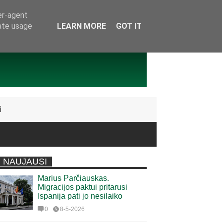
er-agent
rate usage
LEARN MORE
GOT IT
i
NAUJAUSI
Marius Parčiauskas.
Migracijos paktui pritarusi
Ispanija pati jo nesilaiko
0
8-5-2026