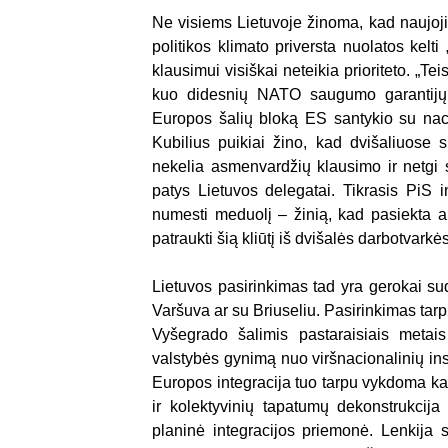
Ne visiems Lietuvoje žinoma, kad naujoji 
politikos klimato priversta nuolatos kel
klausimui visiškai neteikia prioriteto. „Te
kuo didesnių NATO saugumo garantijų š
Europos šalių bloką ES santykio su naci
Kubilius puikiai žino, kad dvišaliuose s
nekelia asmenvardžių klausimo ir netgi 
patys Lietuvos delegatai. Tikrasis PiS 
numesti meduolį – žinią, kad pasiekta ap
patraukti šią kliūtį iš dvišalės darbotvark
Lietuvos pasirinkimas tad yra gerokai sudė
Varšuva ar su Briuseliu. Pasirinkimas tar
Vyšegrado šalimis pastaraisiais metais
valstybės gynimą nuo viršnacionalinių inst
Europos integracija tuo tarpu vykdoma ka
ir kolektyvinių tapatumų dekonstrukcija
planinė integracijos priemonė. Lenkija 