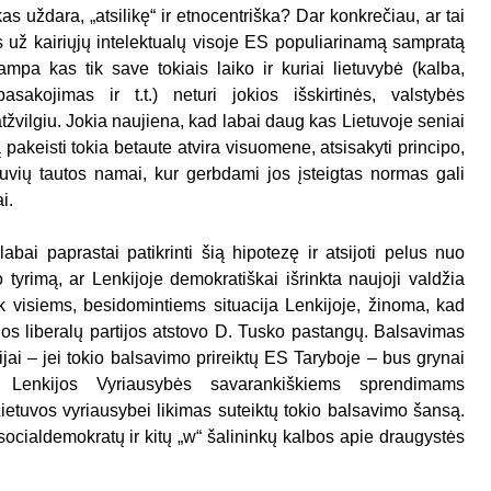
as uždara, „atsilikę“ ir etnocentriška? Dar konkrečiau, ar tai
 už kairiųjų intelektualų visoje ES populiarinamą sampratą
 tampa kas tik save tokiais laiko ir kuriai lietuvybė (kalba,
pasakojimas ir t.t.) neturi jokios išskirtinės, valstybės
atžvilgiu. Jokia naujiena, kad labai daug kas Lietuvoje seniai
 pakeisti tokia betaute atvira visuomene, atsisakyti principo,
tuvių tautos namai, kur gerbdami jos įsteigtas normas gali
i.
labai paprastai patikrinti šią hipotezę ir atsijoti pelus nuo
tyrimą, ar Lenkijoje demokratiškai išrinkta naujoji valdžia
ik visiems, besidomintiems situacija Lenkijoje, žinoma, kad
os liberalų partijos atstovo D. Tusko pastangų. Balsavimas
ijai – jei tokio balsavimo prireiktų ES Taryboje – bus grynai
 Lenkijos Vyriausybės savarankiškiems sprendimams
etuvos vyriausybei likimas suteiktų tokio balsavimo šansą.
 socialdemokratų ir kitų „w“ šalininkų kalbos apie draugystės