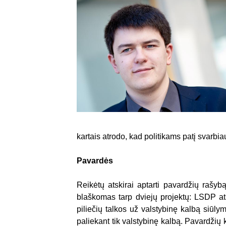
kartais atrodo, kad politikams patį svarbi
Pavardės
Reikėtų atskirai aptarti pavardžių rašy
blaškomas tarp dviejų projektų: LSDP ats
piliečių talkos už valstybinę kalbą siūl
paliekant tik valstybinę kalbą. Pavardžių