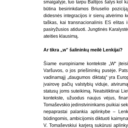
smaigalyje, tuo tarpu Baltijos šalys kol k
būtina besirinkdamos Briuselio pozicij
didesnės integracijos ir sienų atvėrimo ke
taškas, kai transnacionalinis ES elitas
pasiryžusios atiduoti. Jungtinės Karalyst
ateities klausimą.
Ar tikra „w“ šalininkų meilė Lenkijai?
Šiame europiniame kontekste „W“ įteisi
Varšuvos, o jos priešininkų pusėje. Pat
vadinamąjį „daugumos diktatą“ yra Europ
įvairovę pačių valstybių viduje, atvirum
statusų joms suteikimą. Neatsitiktinai Li
kontekste, užuodus naujus vėjus, finan
Tomaševskio jedinstvininkams puikiai sekė
nepaprastai palankia aplinkybe – Lenki
būdingomis, ambicijomis diktuoti kaimyna
V. Tomaševskiui karjerą sukūrusi aplink