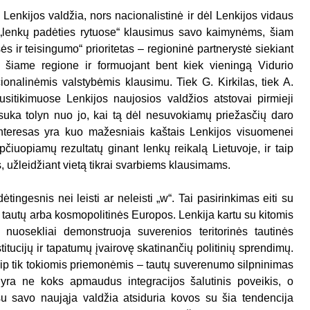
Lenkijos valdžia, nors nacionalistinė ir dėl Lenkijos vidaus
ti „lenkų padėties rytuose“ klausimus savo kaimynėms, šiam
isės ir teisingumo“ prioritetas – regioninė partnerystė siekiant
iame regione ir formuojant bent kiek vieningą Vidurio
onalinėmis valstybėmis klausimu. Tiek G. Kirkilas, tiek A.
usitikimuose Lenkijos naujosios valdžios atstovai pirmieji
suka tolyn nuo jo, kai tą dėl nesuvokiamų priežasčių daro
interesas yra kuo mažesniais kaštais Lenkijos visuomenei
čiuopiamų rezultatų ginant lenkų reikalą Lietuvoje, ir taip
ės, užleidžiant vietą tikrai svarbiems klausimams.
tingesnis nei leisti ar neleisti „w“. Tai pasirinkimas eiti su
p tautų arba kosmopolitinės Europos. Lenkija kartu su kitomis
 nuosekliai demonstruoja suverenios teritorinės tautinės
itucijų ir tapatumų įvairovę skatinančių politinių sprendimų.
ip tik tokiomis priemonėmis – tautų suverenumo silpninimas
 yra ne koks apmaudus integracijos šalutinis poveikis, o
su savo naująja valdžia atsiduria kovos su šia tendencija