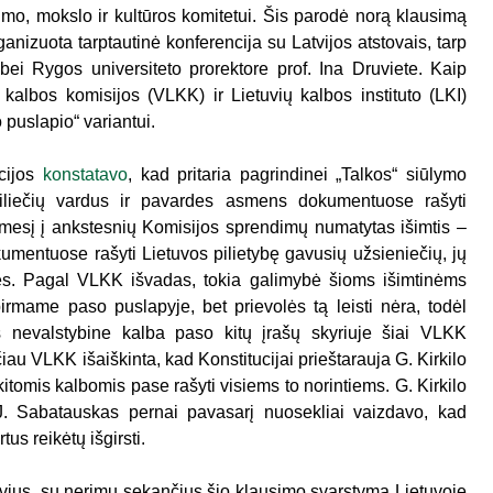
imo, mokslo ir kultūros komitetui. Šis parodė norą klausimą
rganizuota tarptautinė konferencija su Latvijos atstovais, tarp
 bei Rygos universiteto prorektore prof. Ina Druviete. Kaip
 kalbos komisijos (VLKK) ir Lietuvių kalbos instituto (LKI)
 puslapio“ variantui.
ucijos
konstatavo
, kad pritaria pagrindinei „Talkos“ siūlymo
piliečių vardus ir pavardes asmens dokumentuose rašyti
ėmesį į ankstesnių Komisijos sprendimų numatytas išimtis –
mentuose rašyti Lietuvos pilietybę gavusių užsieniečių, jų
des. Pagal VLKK išvadas, tokia galimybė šioms išimtinėms
irmame paso puslapyje, bet prievolės tą leisti nėra, todėl
us nevalstybine kalba paso kitų įrašų skyriuje šiai VLKK
iau VLKK išaiškinta, kad Konstitucijai prieštarauja G. Kirkilo
kitomis kalbomis pase rašyti visiems to norintiems. G. Kirkilo
. J. Sabatauskas pernai pavasarį nuosekliai vaizdavo, kad
us reikėtų išgirsti.
latvius, su nerimu sekančius šio klausimo svarstymą Lietuvoje