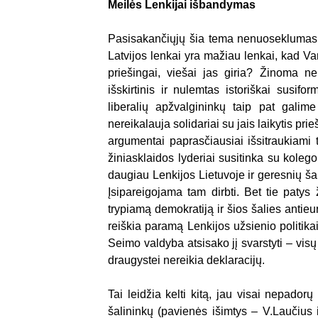
Meilės Lenkijai išbandymas
Pasisakančiųjų šia tema nenuoseklumas d
Latvijos lenkai yra mažiau lenkai, kad Varš
priešingai, viešai jas giria? Žinoma ne
išskirtinis ir nulemtas istoriškai susif
liberalių apžvalgininkų taip pat galim
nereikalauja solidariai su jais laikytis pr
argumentai paprasčiausiai išsitraukiami 
žiniasklaidos lyderiai susitinka su kolego
daugiau Lenkijos Lietuvoje ir geresnių ša
Įsipareigojama tam dirbti. Bet tie patys 
trypiamą demokratiją ir šios šalies antieu
reiškia paramą Lenkijos užsienio politika
Seimo valdyba atsisako jį svarstyti – vis
draugystei nereikia deklaracijų.
Tai leidžia kelti kitą, jau visai nepador
šalininkų (pavienės išimtys – V.Laučius i