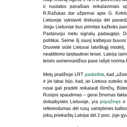
ir nuolatos panašiais reikalavimais 
R.Ražukas dar užpernai apie G. Kirkil
Lietuvoje vykstanti diskusija dėl pavar
Jeigu Lietuvoje bus priimtas kažkoks pan
Pastaruoju metu signalų padaugėjo. Dėl 
politikai. Seime šį sausį kalbėjusi buvus
Druvietė siūlė Lietuvai latviškąjį modelį
neatitikimo tarptautinei teisei. Latvija la
teisės asmenvardžius pase rašyti norima k
Metų pradžioje LRT
paskelbta
, kad „užsi
ir jie labai bijo, kad, jei Lietuva suteiks
rusai gali pradėti reikalauti išimčių. Būte
Rusijos spaudimas – gerai žinomas faktas
dvikalbystės Lietuvoje, yra
pripažinęs
ir
referendumas dėl rusų valstybinės kalbos
jokių priekaištų Latvijai dėl 2 proc. joje g