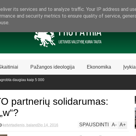
ARAMA LIETUVIŠKAI LIETUVAI
liver its services and to analyze traffic. Your IP address and us
rmance and security metrics to ensure quality of service, gene
buse.
Skaitiniai
Pažangos ideologija
Ekonomika
Įvykia
 daugiau kaip 5 000
ustabdė Biblijos knygų
TO partnerių solidarumas:
 „w“?
SPAUSDINTI
A
-
A
+
ketvirtadienis, balandžio 14, 2016