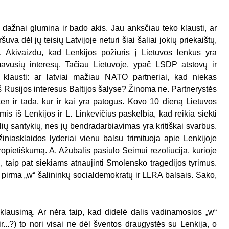
ažnai glumina ir bado akis. Jau anksčiau teko klausti, ar
uva dėl jų teisių Latvijoje neturi šiai šaliai jokių priekaištų,
. Akivaizdu, kad Lenkijos požiūris į Lietuvos lenkus yra
ormavusių interesų. Tačiau Lietuvoje, ypač LSDP atstovų ir
e klausti: ar latviai mažiau NATO partneriai, kad niekas
ieš Rusijos interesus Baltijos šalyse? Žinoma ne. Partnerystės
ten ir tada, kur ir kai yra patogūs. Kovo 10 dieną Lietuvos
mis iš Lenkijos ir L. Linkevičius paskelbia, kad reikia siekti
lių santykių, nes jų bendradarbiavimas yra kritiškai svarbus.
žiniasklaidos lyderiai vienu balsu trimituoja apie Lenkijoje
ropietiškumą. A. Ažubalis pasiūlo Seimui rezoliucija, kurioje
i, taip pat siekiams atnaujinti Smolensko tragedijos tyrimus.
ų pirma „w“ šalininkų socialdemokratų ir LLRA balsais. Sako,
ų klausimą. Ar nėra taip, kad didelė dalis vadinamosios „w“
r...?) to nori visai ne dėl šventos draugystės su Lenkija, o