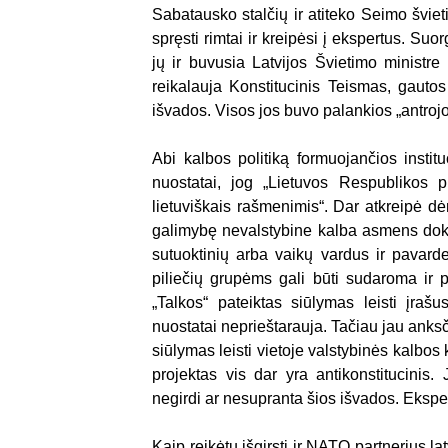
Sabatausko stalčių ir atiteko Seimo šviet
spręsti rimtai ir kreipėsi į ekspertus. Suo
jų ir buvusia Latvijos Švietimo ministre
reikalauja Konstitucinis Teismas, gautos
išvados. Visos jos buvo palankios „antrojo
Abi kalbos politiką formuojančios instit
nuostatai, jog „Lietuvos Respublikos 
lietuviškais rašmenimis“. Dar atkreipė d
galimybę nevalstybine kalba asmens doku
sutuoktinių arba vaikų vardus ir pavar
piliečių grupėms gali būti sudaroma ir p
„Talkos“ pateiktas siūlymas leisti įraš
nuostatai neprieštarauja. Tačiau jau anksč
siūlymas leisti vietoje valstybinės kalbos 
projektas vis dar yra antikonstitucinis
negirdi ar nesupranta šios išvados. Ekspert
Kaip reikėtų išgirsti ir NATO partnerius 