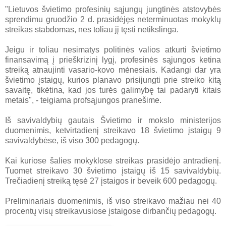
"Lietuvos švietimo profesinių sąjungų jungtinės atstovybės
sprendimu gruodžio 2 d. prasidėjęs neterminuotas mokyklų
streikas stabdomas, nes toliau jį tęsti netikslinga.
Jeigu ir toliau nesimatys politinės valios atkurti švietimo
finansavimą į prieškrizinį lygį, profesinės sąjungos ketina
streiką atnaujinti vasario-kovo mėnesiais. Kadangi dar yra
švietimo įstaigų, kurios planavo prisijungti prie streiko kitą
savaitę, tikėtina, kad jos turės galimybę tai padaryti kitais
metais", - teigiama profsąjungos pranešime.
Iš savivaldybių gautais Švietimo ir mokslo ministerijos
duomenimis, ketvirtadienį streikavo 18 švietimo įstaigų 9
savivaldybėse, iš viso 300 pedagogų.
Kai kuriose šalies mokyklose streikas prasidėjo antradienį.
Tuomet streikavo 30 švietimo įstaigų iš 15 savivaldybių.
Trečiadienį streiką tęsė 27 įstaigos ir beveik 600 pedagogų.
Preliminariais duomenimis, iš viso streikavo mažiau nei 40
procentų visų streikavusiose įstaigose dirbančių pedagogų.