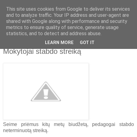
This site uses cookies from Google to deliver its services
and to analyze traffic. Your IP address and user-agent are
shared with Google along with performance and security
metrics to ensure quality of service, generate usage
▼
statistics, and to detect and address abuse.
LEARN MORE
GOT IT
2014-12-06
Mokytojai stabdo streiką
Seime priėmus kitų metų biudžetą, pedagogai stabdo
neterminuotą streiką.