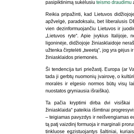
pasipiktinimą sukėlusiu
teismo draudimu
a
Reikia pripažinti, kad Lietuvos didžiojoj
apžvelgė, paradoksalu, bet liberalusis DE
vien dezinformuojančiu Lietuvos ir juod
„Lietuvos ryte“. Apie įvykius Italijoje
ligoninėje, didžiojoje žiniasklaidoje ner
užtenka čirptelėti „tweetą“, jog yra gėjus ir
žiniasklaidos priemonės.
Ši tendencija turi priežastį. Europa (ar Vak
tada ji gerbtų nuomonių įvairovę, o kultūri
moralės ir elgesio normos būtų visų lai
nuostatos gryniausia išraiška).
Ta pačia kryptimi dirba dvi visiškai p
žiniasklaida“ pateikia išimtinai progresyv
– teigiamas pavyzdys ir neišvengiamas eu
tą patį vaizdinį formuoja ir marginali pror
tinkluose egzistuojantys šaltiniai, kuria