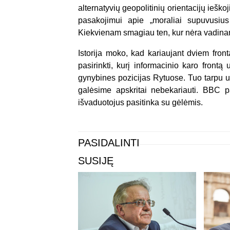
alternatyvių geopolitinių orientacijų ieš
pasakojimui apie „moraliai supuvusius
Kiekvienam smagiau ten, kur nėra vadinam
Istorija moko, kad kariaujant dviem fronta
pasirinkti, kurį informacinio karo front
gynybines pozicijas Rytuose. Tuo tarpu u
galėsime apskritai nebekariauti. BBC 
išvaduotojus pasitinka su gėlėmis.
PASIDALINTI
SUSIJĘ