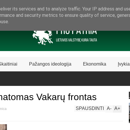
ARAMA LIETUVIŠKAI LIETUVAI
liver its services and to analyze traffic. Your IP address and us
rmance and security metrics to ensure quality of service, gene
buse.
Skaitiniai
Pažangos ideologija
Ekonomika
Įvykia
matomas Vakarų frontas
SPAUSDINTI
A
-
A
+
inica