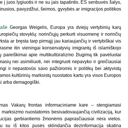
ne į juos lygiuotis ir ne su jais tapatintis. ES senbuvės šalys,
nusios, pavyzdžiui, šeimos, gyvybės ar imigracijos politikos
rašė
Georgas Weigelis, Europa yra dviejų vertybinių karų
ropiečių stovyklų: norinčiųjų perkurti visuomenę ir norinčių
sta ar bręsta tarp pirmąjį jau kariaujančių ir vertybiškai vis
prasme itin vieningai konservatyvių imigrantų iš islamiškojo
 pareiškimai apie multikultūralizmo žlugimą tik pavėluotai
masių nei asimiliuoti, nei integruoti nepavyko ir greičiausiai
ngi ir nepastovūs savo pažiūromis ir politikų bei aktyvistų
iamos kultūrinių marksistų nuostatos kartu yra visos Europos
ai arba demagogiški.
omas Vakarų frontas informaciniame kare – stengiamasi
io marksizmo nuostatomis besivadovaujančią civilizaciją, kur
titucijas gerbiantiems žmonėms paprasčiausiai nėra vietos.
tu su iš kitos pusės sklindančia dezinformacija skatina