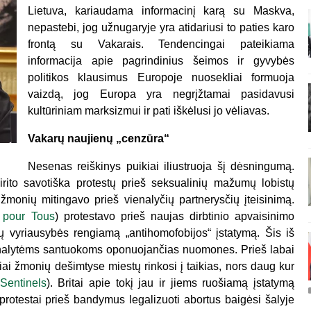
Lietuva, kariaudama informacinį karą su Maskva,
nepastebi, jog užnugaryje yra atidariusi to paties karo
frontą su Vakarais. Tendencingai pateikiama
informacija apie pagrindinius šeimos ir gyvybės
politikos klausimus Europoje nuosekliai formuoja
vaizdą, jog Europa yra negrįžtamai pasidavusi
kultūriniam marksizmui ir pati iškėlusi jo vėliavas.
Vakarų naujienų „cenzūra“
Nesenas reiškinys puikiai iliustruoja šį dėsningumą.
ito savotiška protestų prieš seksualinių mažumų lobistų
 žmonių mitingavo prieš vienalyčių partnerysčių įteisinimą.
 pour Tous
) protestavo prieš naujas dirbtinio apvaisinimo
ų vyriausybės rengiamą „antihomofobijos“ įstatymą. Šis iš
ienalytėms santuokoms oponuojančias nuomones. Prieš labai
čiai žmonių dešimtyse miestų rinkosi į taikias, nors daug kur
 Sentinels
). Britai apie tokį jau ir jiems ruošiamą įstatymą
e protestai prieš bandymus legalizuoti abortus baigėsi šalyje