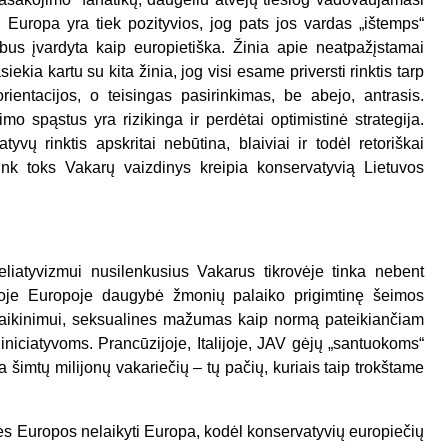
 Europa yra tiek pozityvios, jog pats jos vardas „ištemps“
s įvardyta kaip europietiška. Žinia apie neatpažįstamai
iekia kartu su kita žinia, jog visi esame priversti rinktis tarp
rientacijos, o teisingas pasirinkimas, be abejo, antrasis.
imo spąstus yra rizikinga ir perdėtai optimistinė strategija.
atyvų rinktis apskritai nebūtina, blaiviai ir todėl retoriškai
ink toks Vakarų vaizdinys kreipia konservatyvią Lietuvos
eliatyvizmui nusilenkusius Vakarus tikrovėje tinka nebent
isoje Europoje daugybė žmonių palaiko prigimtinę šeimos
įvaikinimui, seksualines mažumas kaip normą pateikiančiam
 iniciatyvoms. Prancūzijoje, Italijoje, JAV gėjų „santuokoms“
ra šimtų milijonų vakariečių – tų pačių, kuriais taip trokštame
ės Europos nelaikyti Europa, kodėl konservatyvių europiečių