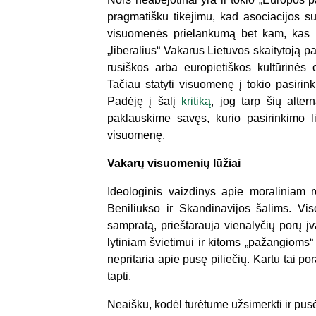
pragmatišku tikėjimu, kad asociacijos su
visuomenės prielankumą bet kam, kas bu
„liberalius“ Vakarus Lietuvos skaitytoją pas
rusiškos arba europietiškos kultūrinės o
Tačiau statyti visuomenę į tokio pasirink
Padėję į šalį
kritiką
, jog tarp šių altern
paklauskime savęs, kurio pasirinkimo l
visuomenę.
Vakarų visuomenių lūžiai
Ideologinis vaizdinys apie moraliniam r
Beniliukso ir Skandinavijos šalims. V
sampratą, prieštarauja vienalyčių porų 
lytiniam švietimui ir kitoms „pažangioms“
nepritaria apie pusę piliečių. Kartu tai po
tapti.
Neaišku, kodėl turėtume užsimerkti ir pus