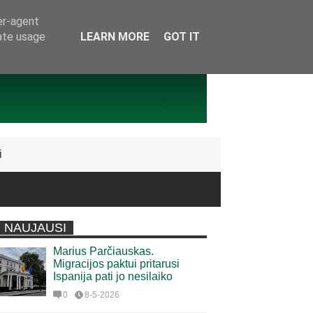
er-agent
rate usage
LEARN MORE
GOT IT
i
NAUJAUSI
Marius Parčiauskas.
Migracijos paktui pritarusi
Ispanija pati jo nesilaiko
0
8-5-2026