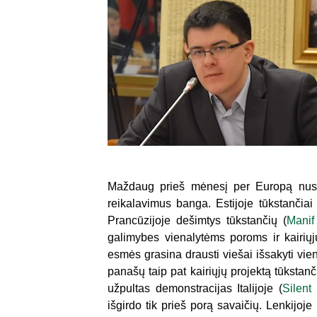
Maždaug prieš mėnesį per Europą nusir
reikalavimus banga. Estijoje tūkstančiai
Prancūzijoje dešimtys tūkstančių (
Manif
galimybes vienalytėms poroms ir kairiųj
esmės grasina drausti viešai išsakyti v
panašų taip pat kairiųjų projektą tūkstan
užpultas demonstracijas Italijoje (
Silent
išgirdo tik prieš porą savaičių. Lenkijoj