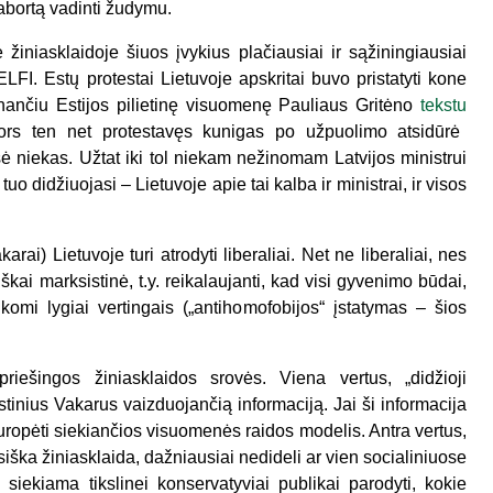
bortą vadinti žudymu.
e žiniasklaidoje šiuos įvykius plačiausiai ir sąžiningiausiai
LFI. Estų protestai Lietuvoje apskritai buvo pristatyti kone
inančiu Estijos pilietinę visuomenę Pauliaus Gritėno
tekstu
, nors ten net protestavęs kunigas po užpuolimo atsidūrė
ašė niekas. Užtat iki tol niekam nežinomam Latvijos ministrui
 tuo didžiuojasi – Lietuvoje apie tai kalba ir ministrai, ir visos
arai) Lietuvoje turi atrodyti liberaliai. Net ne liberaliai, nes
škai marksistinė, t.y. reikalaujanti, kad visi gyvenimo būdai,
komi lygiai vertingais („antihomofobijos“ įstatymas – šios
riešingos žiniasklaidos srovės. Viena vertus, „didžioji
istinius Vakarus vaizduojančią informaciją. Jai ši informacija
ropėti siekiančios visuomenės raidos modelis. Antra vertus,
usiška žiniasklaida, dažniausiai nedideli ar vien socialiniuose
is siekiama tikslinei konservatyviai publikai parodyti, kokie