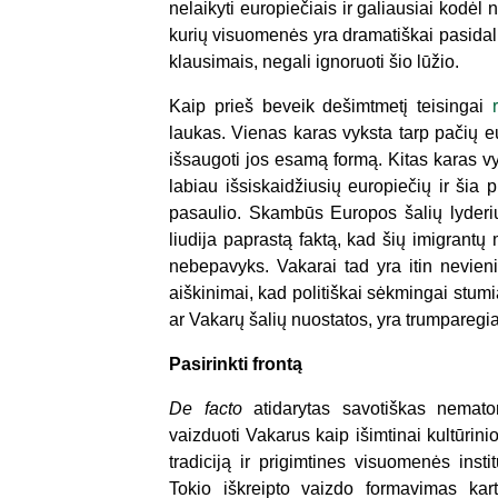
nelaikyti europiečiais ir galiausiai kodėl 
kurių visuomenės yra dramatiškai pasidali
klausimais, negali ignoruoti šio lūžio.
Kaip prieš beveik dešimtmetį teisingai
laukas. Vienas karas vyksta tarp pačių eu
išsaugoti jos esamą formą. Kitas karas vyk
labiau išsiskaidžiusių europiečių ir šia 
pasaulio. Skambūs Europos šalių lyderių
liudija paprastą faktą, kad šių imigrantų 
nebepavyks. Vakarai tad yra itin nevieni
aiškinimai, kad politiškai sėkmingai stum
ar Vakarų šalių nuostatos, yra trumparegi
Pasirinkti frontą
De facto
atidarytas savotiškas nemat
vaizduoti Vakarus kaip išimtinai kultūrin
tradiciją ir prigimtines visuomenės ins
Tokio iškreipto vaizdo formavimas kar