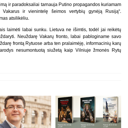
kojimą ir paradoksaliai tarnauja Putino propagandos kuriamam
 Vakarus ir vienintelę šeimos vertybių gynėją Rusiją“.
as atsilikėliu.
is laimėti labai sunku. Lietuva ne išimtis, todėl jai reikėtų
ą uždaryti. Neuždarę Vakarų fronto, labai pabloginame savo
ždarę frontą Rytuose arba ten pralaimėję, informacinių karų
parodys nesumontuotą siužetą kaip Vilniuje žmonės Rytų