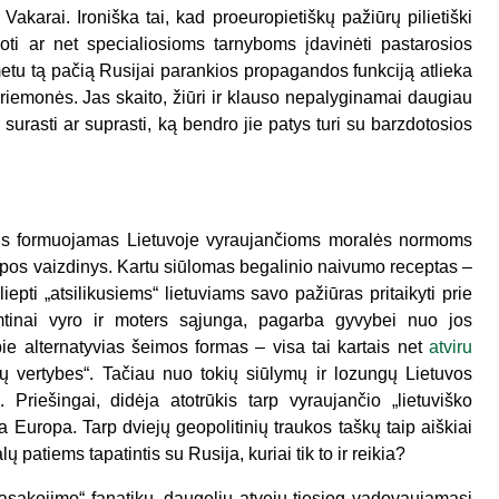
Vakarai. Ironiška tai, kad proeuropietiškų pažiūrų pilietiški
oti ar net specialiosioms tarnyboms įdavinėti pastarosios
metu tą pačią Rusijai parankios propagandos funkciją atlieka
 priemonės. Jas skaito, žiūri ir klauso nepalyginamai daugiau
surasti ar suprasti, ką bendro jie patys turi su barzdotosios
ntais formuojamas Lietuvoje vyraujančioms moralės normoms
uropos vaizdinys. Kartu siūlomas begalinio naivumo receptas –
 liepti „atsilikusiems“ lietuviams savo pažiūras pritaikyti prie
imtinai vyro ir moters sąjunga, pagarba gyvybei nuo jos
ie alternatyvias šeimos formas – visa tai kartais net
atviru
ų vertybes“. Tačiau nuo tokių siūlymų ir lozungų Lietuvos
 Priešingai, didėja atotrūkis tarp vyraujančio „lietuviško
a Europa. Tarp dviejų geopolitinių traukos taškų taip aiškiai
patiems tapatintis su Rusija, kuriai tik to ir reikia?
pasakojimo“ fanatikų, daugeliu atvejų tiesiog vadovaujamasi