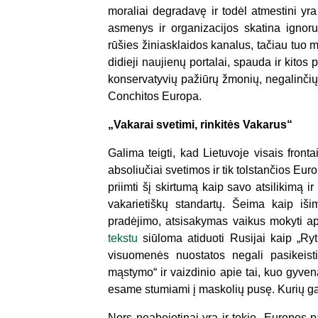
moraliai degradavę ir todėl atmestini yra 
asmenys ir organizacijos skatina ignoru
rūšies žiniasklaidos kanalus, tačiau tuo 
didieji naujienų portalai, spauda ir kitos
konservatyvių pažiūrų žmonių, negalinčių 
Conchitos Europa.
„Vakarai svetimi, rinkitės Vakarus“
Galima teigti, kad Lietuvoje visais fro
absoliučiai svetimos ir tik tolstančios E
priimti šį skirtumą kaip savo atsilikimą ir
vakarietiškų standartų. Šeima kaip iš
pradėjimo, atsisakymas vaikus mokyti ap
tekstu
siūloma atiduoti Rusijai kaip „Ryt
visuomenės nuostatos negali pasikeisti.
mąstymo“ ir vaizdinio apie tai, kuo gyven
esame stumiami į maskolių pusę. Kurių galų 
Nors neabejotinai yra ir tokio „Europos 