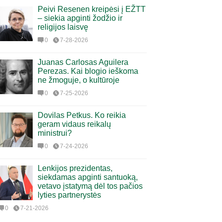
Peivi Resenen kreipėsi į EŽTT
– siekia apginti žodžio ir
religijos laisvę
0
7-28-2026
Juanas Carlosas Aguilera
Perezas. Kai blogio ieškoma
ne žmoguje, o kultūroje
0
7-25-2026
Dovilas Petkus. Ko reikia
geram vidaus reikalų
ministrui?
0
7-24-2026
Lenkijos prezidentas,
siekdamas apginti santuoką,
vetavo įstatymą dėl tos pačios
lyties partnerystės
0
7-21-2026