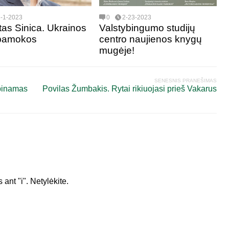
3-1-2023
0
2-23-2023
tas Sinica. Ukrainos
Valstybingumo studijų
 pamokos
centro naujienos knygų
mugėje!
SENESNIS PRANEŠIMAS
rpinamas
Povilas Žumbakis. Rytai rikiuojasi prieš Vakarus
 ant "i". Netylėkite.