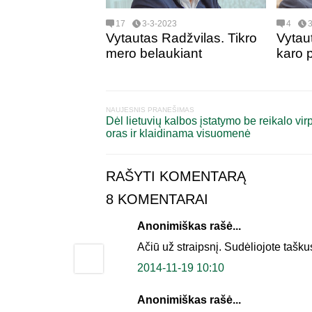
17
3-3-2023
4
Vytautas Radžvilas. Tikro
Vytau
mero belaukiant
karo
NAUJESNIS PRANEŠIMAS
Dėl lietuvių kalbos įstatymo be reikalo vi
oras ir klaidinama visuomenė
RAŠYTI KOMENTARĄ
8 KOMENTARAI
Anonimiškas rašė...
Ačiū už straipsnį. Sudėliojote taškus
2014-11-19 10:10
Anonimiškas rašė...