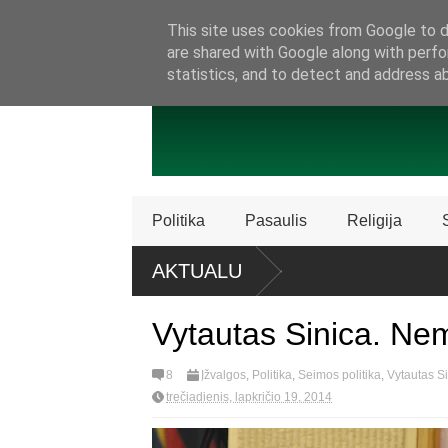
SAMBŪRIS
PRISIJUNKITE PRIE MŪSŲ!
KONTAKTAI
P
This site uses cookies from Google to de
are shared with Google along with perfo
statistics, and to detect and address a
Politika
Pasaulis
Religija
AKTUALU
Vytautas Sinica. Ne
8
Įžvalgos
,
Politika
,
Šeimos politika
,
Vytautas S
trečiadienis, lapkričio 19, 2014