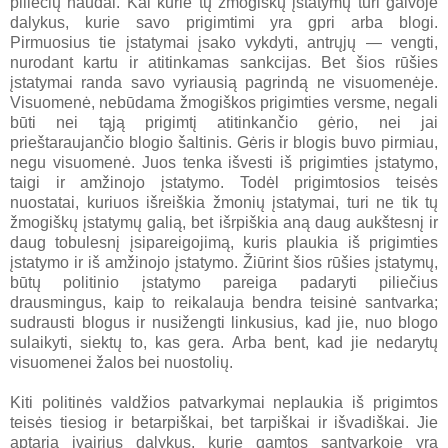
piliečių naudai. Kai kurie tų žmogiškų įstatymų turi galvoje
dalykus, kurie savo prigimtimi yra gpri arba blogi.
Pirmuosius tie įstatymai įsako vykdyti, antrųjų — vengti,
nurodant kartu ir atitinkamas sankcijas. Bet šios rūšies
įstatymai randa savo vyriausią pagrindą ne visuomenėje.
Visuomenė, nebūdama žmogiškos prigimties versme, negali
būti nei tąją prigimtį atitinkančio gėrio, nei jai
prieštaraujančio blogio šaltinis. Gėris ir blogis buvo pirmiau,
negu visuomenė. Juos tenka išvesti iš prigimties įstatymo,
taigi ir amžinojo įstatymo. Todėl prigimtosios teisės
nuostatai, kuriuos išreiškia žmonių įstatymai, turi ne tik tų
žmogiškų įstatymų galią, bet išrpiškia aną daug aukštesnį ir
daug tobulesnį įsipareigojimą, kuris plaukia iš prigimties
įstatymo ir iš amžinojo įstatymo. Žiūrint šios rūšies įstatymų,
būtų politinio įstatymo pareiga padaryti piliečius
drausmingus, kaip to reikalauja bendra teisinė santvarka;
sudrausti blogus ir nusižengti linkusius, kad jie, nuo blogo
sulaikyti, siektų to, kas gera. Arba bent, kad jie nedarytų
visuomenei žalos bei nuostolių.
Kiti politinės valdžios patvarkymai neplaukia iš prigimtos
teisės tiesiog ir betarpiškai, bet tarpiškai ir išvadiškai. Jie
aptaria įvairius dalykus, kurie gamtos santvarkoje yra