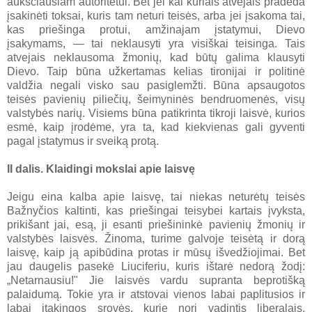
aukščiausiam autoritetui. Bet jei kai kuriais atvejais pradeda
įsakinėti toksai, kuris tam neturi teisės, arba jei įsakoma tai,
kas priešinga protui, amžinajam įstatymui, Dievo
įsakymams, — tai neklausyti yra visiškai teisinga. Tais
atvejais neklausoma žmonių, kad būtų galima klausyti
Dievo. Taip būna užkertamas kelias tironijai ir politinė
valdžia negali visko sau pasiglemžti. Būna apsaugotos
teisės pavienių piliečių, šeimyninės bendruomenės, visų
valstybės narių. Visiems būna patikrinta tikroji laisvė, kurios
esmė, kaip įrodėme, yra ta, kad kiekvienas gali gyventi
pagal įstatymus ir sveiką protą.
II dalis.
Klaidingi mokslai apie laisvę
Jeigu eina kalba apie laisvę, tai niekas neturėtų teisės
Bažnyčios kaltinti, kas priešingai teisybei kartais įvyksta,
prikišant jai, esą, ji esanti priešininkė pavienių žmonių ir
valstybės laisvės. Žinoma, turime galvoje teisėtą ir dorą
laisvę, kaip ją apibūdina protas ir mūsų išvedžiojimai. Bet
jau daugelis pasekė Liuciferiu, kuris ištarė nedorą žodį:
„Netarnausiu!" Jie laisvės vardu supranta beprotišką
palaidumą. Tokie yra ir atstovai vienos labai paplitusios ir
labai įtakingos srovės, kurie nori vadintis liberalais,