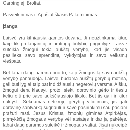
Garbingieji Broliai,
Pasveikinimas ir Apaštališkasis Palaiminimas
Įžanga
Laisvė yra kilniausia gamtos dovana. Ji neužtinkama kitur,
kaip tik protaujančių ir protingų būtybių prigimtyje. Laisvė
suteikia žmogui tokią aukštą vertybę, kad jis visada
pasilieka savo sprendimų vykdytojas ir savo veiksmų
viešpats.
Bet labai daug pareina nuo to, kaip žmogus tą savo aukštą
vertybę panaudoja. Laisvė, būdama aukštų gėrybių motina,
gali būti lygiai taip pat ir didžiausių negerovių versmė. Aišku,
žmogui dera klausyti proto, siekti dorovinio gėrio ir tiesiu
keliu eiti prie savo aukščiausiojo tikslo. Bet jis gali ir kitur
nuklysti. Sekdamas netikrųjų gėrybių viliojimais, jis gali
dorovinę santvarką sugriauti ir savo pasirinkimu sau pačiam
pražūtį rasti. Jėzus Kristus, žmonių giminės Atpirkėjas,
pirmykščią žmogaus vertybę vėl atstatęs ir dar ją pakėlęs,
labai daug paramos suteikė ir žmogaus valiai. Jisai nukreipė