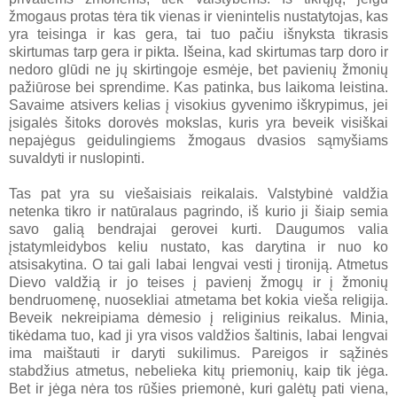
žmogaus protas tėra tik vienas ir vienintelis nustatytojas, kas
yra teisinga ir kas gera, tai tuo pačiu išnyksta tikrasis
skirtumas tarp gera ir pikta. Išeina, kad skirtumas tarp doro ir
nedoro glūdi ne jų skirtingoje esmėje, bet pavienių žmonių
pažiūrose bei sprendime. Kas patinka, bus laikoma leistina.
Savaime atsivers kelias į visokius gyvenimo iškrypimus, jei
įsigalės šitoks dorovės mokslas, kuris yra beveik visiškai
nepajėgus geidulingiems žmogaus dvasios sąmyšiams
suvaldyti ir nuslopinti.
Tas pat yra su viešaisiais reikalais. Valstybinė valdžia
netenka tikro ir natūralaus pagrindo, iš kurio ji šiaip semia
savo galią bendrajai gerovei kurti. Daugumos valia
įstatymleidybos keliu nustato, kas darytina ir nuo ko
atsisakytina. O tai gali labai lengvai vesti į tironiją. Atmetus
Dievo valdžią ir jo teises į pavienį žmogų ir į žmonių
bendruomenę, nuosekliai atmetama bet kokia vieša religija.
Beveik nekreipiama dėmesio į religinius reikalus. Minia,
tikėdama tuo, kad ji yra visos valdžios šaltinis, labai lengvai
ima maištauti ir daryti sukilimus. Pareigos ir sąžinės
stabdžius atmetus, nebelieka kitų priemonių, kaip tik jėga.
Bet ir jėga nėra tos rūšies priemonė, kuri galėtų pati viena,