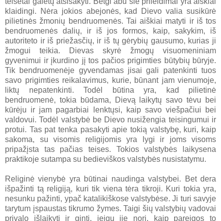
teisėtai galėtų atsisakyti. Betgi abu šie prileidimai yra aiškiai
klaidingi. Nėra jokios abejonės, kad Dievo valia susikūrė
pilietinės žmonių bendruomenės. Tai aiškiai matyti ir iš tos
bendruomenės dalių, ir iš jos formos, kaip, sakykim, iš
autoriteto ir iš priežasčių, ir iš tų gėrybių gausumo, kurias ji
žmogui teikia. Dievas skyrė žmogų visuomeniniam
gyvenimui ir įkurdino jį tos pačios prigimties būtybių būryje.
Tik bendruomenėje gyvendamas jisai gali patenkinti tuos
savo prigimties reikalavimus, kurie, būnant jam vienumoje,
liktų nepatenkinti. Todėl būtina yra, kad pilietinė
bendruomenė, tokia būdama, Dievą laikytų savo tėvu bei
kūrėju ir jam pagarbiai lenktųsi, kaip savo viešpačiui bei
valdovui. Todėl valstybė be Dievo nusižengia teisingumui ir
protui. Tas pat tenka pasakyti apie tokią valstybę, kuri, kaip
sakoma, su visomis religijomis yra lygi ir joms visoms
pripažįsta tas pačias teises. Tokios valstybės laikysena
praktikoje sutampa su bedieviškos valstybės nusistatymu.
Religinė vienybė yra būtinai naudinga valstybei. Bet dera
išpažinti tą religiją, kuri tik viena tėra tikroji. Kuri tokia yra,
nesunku pažinti, ypač katalikiškose valstybėse. Ji turi savyje
tarytum įspaustas tikrumo žymes. Taigi šių valstybių vadovai
privalo išlaikyti ir ginti, jeigu jie nori, kaip pareigos to