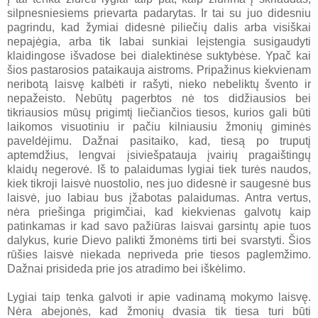
silpnesniesiems prievarta padarytas. Ir tai su juo didesniu
pagrindu, kad žymiai didesnė piliečių dalis arba visiškai
nepajėgia, arba tik labai sunkiai leįstengia susigaudyti
klaidingose išvadose bei dialektinėse suktybėse. Ypač kai
šios pastarosios pataikauja aistroms. Pripažinus kiekvienam
neribotą laisvę kalbėti ir rašyti, nieko nebeliktų švento ir
nepažeisto. Nebūtų pagerbtos nė tos didžiausios bei
tikriausios mūsų prigimtį liečiančios tiesos, kurios gali būti
laikomos visuotiniu ir pačiu kilniausiu žmonių giminės
paveldėjimu. Dažnai pasitaiko, kad, tiesą po truputį
aptemdžius, lengvai įsiviešpatauja įvairių pragaištingų
klaidų negerovė. Iš to palaidumas lygiai tiek turės naudos,
kiek tikroji laisvė nuostolio, nes juo didesnė ir saugesnė bus
laisvė, juo labiau bus įžabotas palaidumas. Antra vertus,
nėra priešinga prigimčiai, kad kiekvienas galvotų kaip
patinkamas ir kad savo pažiūras laisvai garsintų apie tuos
dalykus, kurie Dievo palikti žmonėms tirti bei svarstyti. Šios
rūšies laisvė niekada nepriveda prie tiesos paglemžimo.
Dažnai prisideda prie jos atradimo bei iškėlimo.
Lygiai taip tenka galvoti ir apie vadinamą mokymo laisvę.
Nėra abejonės, kad žmonių dvasia tik tiesa turi būti