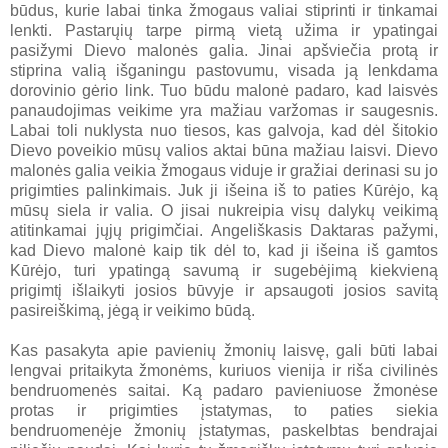
būdus, kurie labai tinka žmogaus valiai stiprinti ir tinkamai
lenkti. Pastarųių tarpe pirmą vietą užima ir ypatingai
pasižymi Dievo malonės galia. Jinai apšviečia protą ir
stiprina valią išganingu pastovumu, visada ją lenkdama
dorovinio gėrio link. Tuo būdu malonė padaro, kad laisvės
panaudojimas veikime yra mažiau varžomas ir saugesnis.
Labai toli nuklysta nuo tiesos, kas galvoja, kad dėl šitokio
Dievo poveikio mūsų valios aktai būna mažiau laisvi. Dievo
malonės galia veikia žmogaus viduje ir gražiai derinasi su jo
prigimties palinkimais. Juk ji išeina iš to paties Kūrėjo, ką
mūsų siela ir valia. O jisai nukreipia visų dalykų veikimą
atitinkamai jųjų prigimčiai. Angeliškasis Daktaras pažymi,
kad Dievo malonė kaip tik dėl to, kad ji išeina iš gamtos
Kūrėjo, turi ypatingą savumą ir sugebėjimą kiekvieną
prigimtį išlaikyti josios būvyje ir apsaugoti josios savitą
pasireiškimą, jėgą ir veikimo būdą.
Kas pasakyta apie pavienių žmonių laisvę, gali būti labai
lengvai pritaikyta žmonėms, kuriuos vienija ir riša civilinės
bendruomenės saitai. Ką padaro pavieniuose žmonėse
protas ir prigimties įstatymas, to paties siekia
bendruomenėje žmonių įstatymas, paskelbtas bendrajai