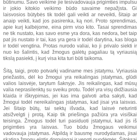
būtinumu. Savo veikime jie tesivadovauja prigimties impulsu
ir jokio kitokio veikimo būdo savaime nepažįsta. Gi
laisvosios būtybės tik todėl gali veikti ar neveikti, šitaip ar
anaip veikti, kad jos pasirenka, ką nori. Proto sprendimas,
apie kurį kalbėjome, eina pirm viso kito. Tasai sprendimas
ne tik nustato, kas savo esme yra dora, kas nedora, bet taip
pat jis nustato ir tai, kas yra gera ir todėl darytina, kas bloga
ir todėl vengtina. Protas nurodo valiai, ko ji privalo siekti ir
nuo ko šalintis, kad žmogus galėtų pagaliau tą vyriausią
tikslą pasiekti, į kurį visa kita turi būti taikoma.
Šitą, taigi, proto potvarkį vadiname mes įstatymu. Vyriausia
priežastis, dėl ko žmogui yra reikalingas įstatymas, glūdi
valios laisvėje, tarytum šaknyje. Jis reikalingas, kad mūsų
valia neprasilenktų su sveiku protu. Todėl yra visų didžiausia
klaida ir iškrypimas, jei kas ima galvoti arba sakyti, kad
žmogui todėl nereikalingas įstatymas, kad jisai yra laisvas.
Jei šitaip būtų, tai sektų išvada, kad laisvė neturinti
atsižvelgti į protą. Kaip tik priešinga pažiūra yra visiškai
teisinga. Žmogus todėl turi pasiduoti įstatymui, kad jis iš
prigimties yra laisvas. Tuo būdu žmogaus veikimui
vadovauja įstatymas. Atpildą ir bausmę nurodydamas, jisai
skatina žmogų elgtis dorovingai ir vengti nuodėmės. Šitoksai