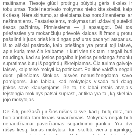
maitinama. Tiesoje glūdi protingų būtybių gėris, tikslas ir
tobulumas. Todėl neprivalo mokymas nieko kita skelbti, kaip
tik tiesą. Nėra skirtumo, ar skelbiama kas nors žinantiems, ar
nežinantiems. Pastariesiems, mokymas turi uždavinį suteikti
tiesos pažinimą. Pirmiesiems — jį apsaugoti. Dėl tos
priežasties yra mokančiųjų prievolė klaidas iš žmonių protų
pašalinti ir juos prieš klaidingas pažiūras padaryti atsparius.
Iš to aiškiai pasirodo, kaip priešinga yra protui toji laisvė,
apie kurią mes čia kalbame ir kuri vien tik tam ir tegali būti
naudinga, kad su josios pagalba ir josios priedanga žmonių
supratimas būtų iš pagrindų iškreipiamas. Čia turima galvoje
laisvė, kaip teisė mokyti ką patinkant. Politinė valdžia negali
duoti piliečiams šitokios laisvės nenusižengdama savo
pareigoms. Juo labiau, kad mokytojas visada turi daug
įtakos savo klausytojams. Be to, tik labai retais atvejais
teįstengia mokinys patsai suprasti, ar tikra yra tai, ką skelbia
jojo mokytojas.
Dėl šitų priežasčių ir šios rūšies laisvė, kad ji būtų dora, turi
būti apribota tam tikrais suvaržymais. Mokymas negali būti
nebaudžiamai paverčiamas sugadinimo įrankiu. Yra dvi
rūšys tiesų, kurias mokytojai turi skelbti: viena prigimtųjų,