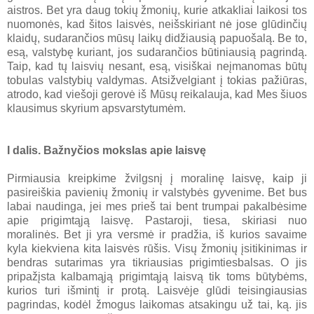
aistros. Bet yra daug tokių žmonių, kurie atkakliai laikosi tos
nuomonės, kad šitos laisvės, neišskiriant nė jose glūdinčių
klaidų, sudarančios mūsų laikų didžiausią papuošalą. Be to,
esą, valstybę kuriant, jos sudarančios būtiniausią pagrindą.
Taip, kad tų laisvių nesant, esą, visiškai neįmanomas būtų
tobulas valstybių valdymas. Atsižvelgiant į tokias pažiūras,
atrodo, kad viešoji gerovė iš Mūsų reikalauja, kad Mes šiuos
klausimus skyrium apsvarstytumėm.
I dalis.
Bažnyčios mokslas apie laisvę
Pirmiausia kreipkime žvilgsnį į moralinę laisvę, kaip ji
pasireiškia pavienių žmonių ir valstybės gyvenime. Bet bus
labai naudinga, jei mes prieš tai bent trumpai pakalbėsime
apie prigimtąją laisvę. Pastaroji, tiesa, skiriasi nuo
moralinės. Bet ji yra versmė ir pradžia, iš kurios savaime
kyla kiekviena kita laisvės rūšis. Visų žmonių įsitikinimas ir
bendras sutarimas yra tikriausias prigimtiesbalsas. O jis
pripažįsta kalbamąją prigimtąją laisvą tik toms būtybėms,
kurios turi išmintį ir protą. Laisvėje glūdi teisingiausias
pagrindas, kodėl žmogus laikomas atsakingu už tai, ką. jis