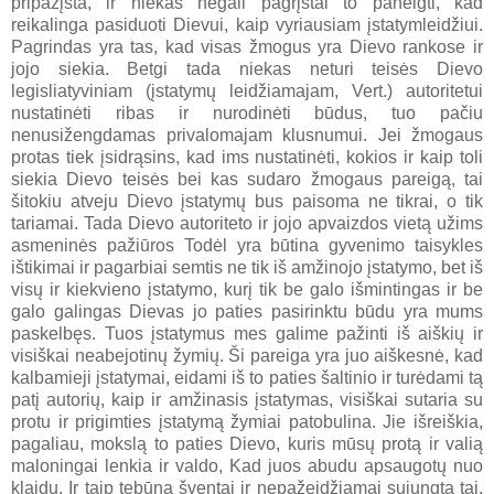
pripažįsta, ir niekas negali pagrįstai to paneigti, kad
reikalinga pasiduoti Dievui, kaip vyriausiam įstatymleidžiui.
Pagrindas yra tas, kad visas žmogus yra Dievo rankose ir
jojo siekia. Betgi tada niekas neturi teisės Dievo
legisliatyviniam (įstatymų leidžiamajam, Vert.) autoritetui
nustatinėti ribas ir nurodinėti būdus, tuo pačiu
nenusižengdamas privalomajam klusnumui. Jei žmogaus
protas tiek įsidrąsins, kad ims nustatinėti, kokios ir kaip toli
siekia Dievo teisės bei kas sudaro žmogaus pareigą, tai
šitokiu atveju Dievo įstatymų bus paisoma ne tikrai, o tik
tariamai. Tada Dievo autoriteto ir jojo apvaizdos vietą užims
asmeninės pažiūros Todėl yra būtina gyvenimo taisykles
ištikimai ir pagarbiai semtis ne tik iš amžinojo įstatymo, bet iš
visų ir kiekvieno įstatymo, kurį tik be galo išmintingas ir be
galo galingas Dievas jo paties pasirinktu būdu yra mums
paskelbęs. Tuos įstatymus mes galime pažinti iš aiškių ir
visiškai neabejotinų žymių. Ši pareiga yra juo aiškesnė, kad
kalbamieji įstatymai, eidami iš to paties šaltinio ir turėdami tą
patį autorių, kaip ir amžinasis įstatymas, visiškai sutaria su
protu ir prigimties įstatymą žymiai patobulina. Jie išreiškia,
pagaliau, mokslą to paties Dievo, kuris mūsų protą ir valią
maloningai lenkia ir valdo, Kad juos abudu apsaugotų nuo
klaidų. Ir taip tebūna šventai ir nepažeidžiamai sujungta tai,