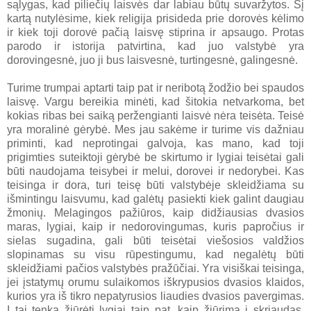
sąlygas, kad piliečių laisvės dar labiau būtų suvaržytos. Šį
kartą nutylėsime, kiek religija prisideda prie dorovės kėlimo
ir kiek toji dorovė pačią laisvę stiprina ir apsaugo. Protas
parodo ir istorija patvirtina, kad juo valstybė yra
dorovingesnė, juo ji bus laisvesnė, turtingesnė, galingesnė.
Turime trumpai aptarti taip pat ir neribotą žodžio bei spaudos
laisvę. Vargu bereikia minėti, kad šitokia netvarkoma, bet
kokias ribas bei saiką peržengianti laisvė nėra teisėta. Teisė
yra moralinė gėrybė. Mes jau sakėme ir turime vis dažniau
priminti, kad neprotingai galvoja, kas mano, kad toji
prigimties suteiktoji gėrybė be skirtumo ir lygiai teisėtai gali
būti naudojama teisybei ir melui, dorovei ir nedorybei. Kas
teisinga ir dora, turi teisę būti valstybėje skleidžiama su
išmintingu laisvumu, kad galėtų pasiekti kiek galint daugiau
žmonių. Melagingos pažiūros, kaip didžiausias dvasios
maras, lygiai, kaip ir nedorovingumas, kuris papročius ir
sielas sugadina, gali būti teisėtai viešosios valdžios
slopinamas su visu rūpestingumu, kad negalėtų būti
skleidžiami pačios valstybės pražūčiai. Yra visiškai teisinga,
jei įstatymų orumu sulaikomos iškrypusios dvasios klaidos,
kurios yra iš tikro nepatyrusios liaudies dvasios pavergimas.
Į tai tenka žiūrėti lygiai taip pat, kaip žiūrima į skriaudas,