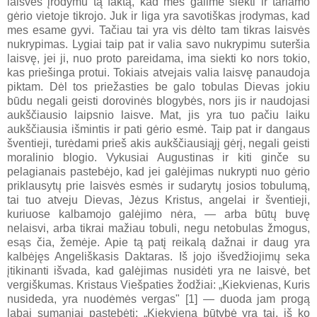
laisvės įrodymu tą faktą, kad mes galime siekti ir tariamo
gėrio vietoje tikrojo. Juk ir liga yra savotiškas įrodymas, kad
mes esame gyvi. Tačiau tai yra vis dėlto tam tikras laisvės
nukrypimas. Lygiai taip pat ir valia savo nukrypimu suteršia
laisvę, jei ji, nuo proto pareidama, ima siekti ko nors tokio,
kas priešinga protui. Tokiais atvejais valia laisvę panaudoja
piktam. Dėl tos priežasties be galo tobulas Dievas jokiu
būdu negali geisti dorovinės blogybės, nors jis ir naudojasi
aukščiausio laipsnio laisve. Mat, jis yra tuo pačiu laiku
aukščiausia išmintis ir pati gėrio esmė. Taip pat ir dangaus
šventieji, turėdami prieš akis aukščiausiąjį gėrį, negali geisti
moralinio blogio. Vykusiai Augustinas ir kiti ginče su
pelagianais pastebėjo, kad jei galėjimas nukrypti nuo gėrio
priklausytų prie laisvės esmės ir sudarytų josios tobulumą,
tai tuo atveju Dievas, Jėzus Kristus, angelai ir šventieji,
kuriuose kalbamojo galėjimo nėra, — arba būtų buvę
nelaisvi, arba tikrai mažiau tobuli, negu netobulas žmogus,
esąs čia, žemėje. Apie tą patį reikalą dažnai ir daug yra
kalbėjęs Angeliškasis Daktaras. Iš jojo išvedžiojimų seka
įtikinanti išvada, kad galėjimas nusidėti yra ne laisvė, bet
vergiškumas. Kristaus Viešpaties žodžiai: „Kiekvienas, Kuris
nusideda, yra nuodėmės vergas" [1] — duoda jam progą
labai sumaniai pastebėti: „Kiekviena būtybė yra tai, iš ko