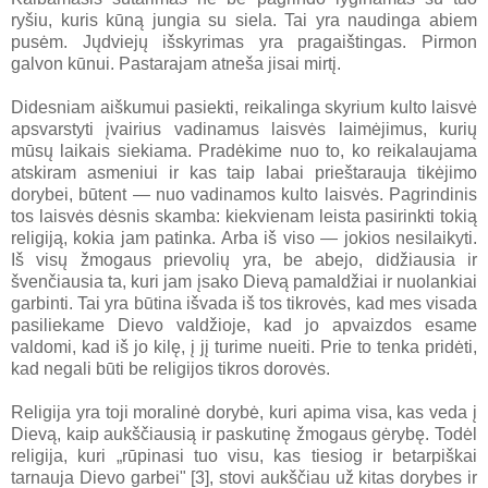
ryšiu, kuris kūną jungia su siela. Tai yra naudinga abiem
pusėm. Jųdviejų išskyrimas yra pragaištingas. Pirmon
galvon kūnui. Pastarajam atneša jisai mirtį.
Didesniam aiškumui pasiekti, reikalinga skyrium kulto laisvė
apsvarstyti įvairius vadinamus laisvės laimėjimus, kurių
mūsų laikais siekiama. Pradėkime nuo to, ko reikalaujama
atskiram asmeniui ir kas taip labai prieštarauja tikėjimo
dorybei, būtent — nuo vadinamos kulto laisvės. Pagrindinis
tos laisvės dėsnis skamba: kiekvienam leista pasirinkti tokią
religiją, kokia jam patinka. Arba iš viso — jokios nesilaikyti.
Iš visų žmogaus prievolių yra, be abejo, didžiausia ir
švenčiausia ta, kuri jam įsako Dievą pamaldžiai ir nuolankiai
garbinti. Tai yra būtina išvada iš tos tikrovės, kad mes visada
pasiliekame Dievo valdžioje, kad jo apvaizdos esame
valdomi, kad iš jo kilę, į jį turime nueiti. Prie to tenka pridėti,
kad negali būti be religijos tikros dorovės.
Religija yra toji moralinė dorybė, kuri apima visa, kas veda į
Dievą, kaip aukščiausią ir paskutinę žmogaus gėrybę. Todėl
religija, kuri „rūpinasi tuo visu, kas tiesiog ir betarpiškai
tarnauja Dievo garbei" [3], stovi aukščiau už kitas dorybes ir