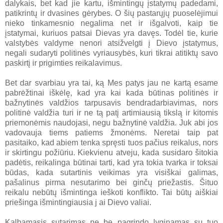
dalykais, bet kad jie kartu, išmintingų įstatymų padedami,
patikrintų ir dvasines gėrybes. O šių pastarųjų puoselėjimui
nieko tinkamesnio negalima net ir išgalvoti, kaip tie
įstatymai, kuriuos patsai Dievas yra davęs. Todėl tie, kurie
valstybės valdyme nenori atsižvelgti į Dievo įstatymus,
negali sudaryti politinės vyriausybės, kuri tikrai atitiktų savo
paskirtį ir prigimties reikalavimus.
Bet dar svarbiau yra tai, ką Mes patys jau ne kartą esame
pabrėžtinai iškėlę, kad yra kai kada būtinas politinės ir
bažnytinės valdžios tarpusavis bendradarbiavimas, nors
politinė valdžia turi ir ne tą patį artimiausią tikslą ir kitomis
priemonėmis naudojasi, negu bažnytinė valdžia. Juk abi jos
vadovauja tiems patiems žmonėms. Neretai taip pat
pasitaiko, kad abiem tenka spręsti tuos pačius reikalus, nors
ir skirtingu požiūriu. Kiekvienu atveju, kada susidaro šitokia
padėtis, reikalinga būtinai tarti, kad yra tokia tvarka ir toksai
būdas, kada sutartinis veikimas yra visiškai galimas,
pašalinus pirma nesutarimo bei ginčų priežastis. Šituo
reikalu nebūtų išmintinga ieškoti konflikto. Tai būtų aiškiai
priešinga išmintingiausia j ai Dievo valiai.
Kalbamasis sutarimas ne be pagrindo lyginamas su tuo