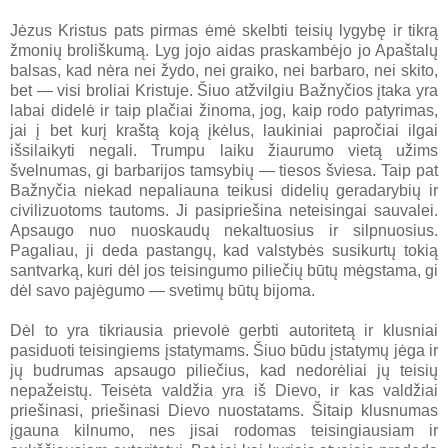
Jėzus Kristus pats pirmas ėmė skelbti teisių lygybę ir tikrą
žmonių broliškumą. Lyg jojo aidas praskambėjo jo Apaštalų
balsas, kad nėra nei žydo, nei graiko, nei barbaro, nei skito,
bet — visi broliai Kristuje. Šiuo atžvilgiu Bažnyčios įtaka yra
labai didelė ir taip plačiai žinoma, jog, kaip rodo patyrimas,
jai į bet kurį kraštą koją įkėlus, laukiniai papročiai ilgai
išsilaikyti negali. Trumpu laiku žiaurumo vietą užims
švelnumas, gi barbarijos tamsybių — tiesos šviesa. Taip pat
Bažnyčia niekad nepaliauna teikusi didelių geradarybių ir
civilizuotoms tautoms. Ji pasipriešina neteisingai sauvalei.
Apsaugo nuo nuoskaudų nekaltuosius ir silpnuosius.
Pagaliau, ji deda pastangų, kad valstybės susikurtų tokią
santvarką, kuri dėl jos teisingumo piliečių būtų mėgstama, gi
dėl savo pajėgumo — svetimų būtų bijoma.
Dėl to yra tikriausia prievolė gerbti autoritetą ir klusniai
pasiduoti teisingiems įstatymams. Šiuo būdu įstatymų jėga ir
jų budrumas apsaugo piliečius, kad nedorėliai jų teisių
nepažeistų. Teisėta valdžia yra iš Dievo, ir kas valdžiai
priešinasi, priešinasi Dievo nuostatams. Šitaip klusnumas
įgauna kilnumo, nes jisai rodomas teisingiausiam ir