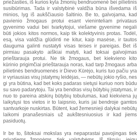
priežasties, iš kurios kyla žmonių bendruomenė bei pilietinis
susibūrimas. Tada ir valstybinė valdžia būna išvedama iš
minios, lyg iš aukščiausio šaltinio. Be to, galvojama, kad
pavienio žmogaus protui esant vieninteliam privataus
gyvenimo vadui bei tvarkytojui, viešame gyvenime negali
būti jokios kitos normos, kaip tik kolektyvinis protas. Todėl,
esą, visa valdžia glūdinti ne kitur, kaip masėse, ir tautos
dauguma galinti nustatyti visas teises ir pareigas. Bet iš
pirmiau pasakyto aiškiai matyti, kad toksai galvojimas
prieštarauja protui. Ne tik žmogaus, bet kiekvieno kito
kūrinio prigimčiai prieštarauja noras, kad tarp žmogaus arba
pilietinės bendruomenės ir Dievo Kūrėjo, kuris tuo pačiu yra
ir vyriausias visų įstatymų leidėjas, — nebūtų jokio ryšio, nes
gi yra būtina, kad bet koks padaras sietųsi kuriuo nors būdu
su savo padarytoju. Tai yra bendras visų būtybių įstatymas, ir
nuo to pareina atskirų būtybių tobulumas, kad kiekviena jų
laikytųsi tos vietos ir to laipsnio, kuris jai bendroje gamtos
santvarkoje nuskirtas. Būtent, kad žemesnieji dalykai nebūtų
laikomi pranašesniais už aukštesniuosius ir kad jiems
pasiduotų.
Ir be to, šitoksai mokslas yra nepaprastai pavojingas tiek
privatiems žmonėms, tiek valstybėms. Iš tikrųjų, jeigu