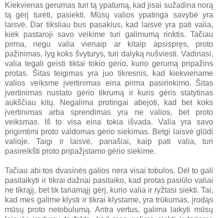
Kiekvienas gerumas turi tą ypatumą, kad jisai sužadina norą
tą gėrį turėti, pasiekti. Mūsų valios ypatinga savybė yra
laisvė. Dar tiksliau bus pasakius, kad laisvė yra pati valia,
kiek pastaroji savo veikime turi galimumą rinktis. Tačiau
pirma, negu valia vienaip ar kitaip apsispręs, proto
pažinimas, lyg koks švyturys, turi dalyką nušviesti. Vadinasi,
valia tegali geisti tiktai tokio gėrio, kurio gerumą pripažins
protas. Šitas teigimas yra juo tikresnis, kad kiekviename
valios veiksme įvertinimas eina pirma pasirinkimo. Šitas
įvertinimas nustato gėrio tikrumą ir kuris gėris statytinas
aukščiau kitų. Negalima protingai abejoti, kad bet koks
įvertinimas arba sprendimas yra ne valios, bet proto
veiksmas. Iš to visa eina tokia išvada. Valia yra savo
prigimtimi proto valdomas gėrio siekimas. Betgi laisvė glūdi
valioje. Taigi ir laisvė, panašiai, kaip pati valia, turi
pasireikšti proto pripažįstamo gėrio siekime.
Tačiau abi tos dvasinės galios nėra visai tobulos. Dėl to gali
pasitaikyti ir tikrai dažnai pasitaiko, kad protas pasiūlo valiai
ne tikrąjį, bet tik tariamąjį gėrį, kurio valia ir ryžtasi siekti. Tai,
kad mes galime klysti ir tikrai klystame, yra trūkumas, įrodąs
mūsų proto netobulumą. Antra vertus, galima laikyti mūsų