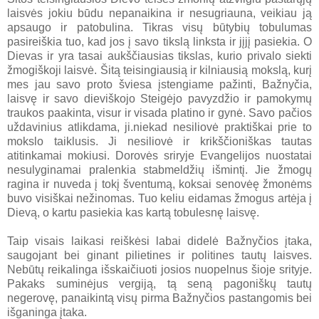
laisvės jokiu būdu nepanaikina ir nesugriauna, veikiau ją
apsaugo ir patobulina. Tikras visų būtybių tobulumas
pasireiškia tuo, kad jos į savo tikslą linksta ir jįjį pasiekia. O
Dievas ir yra tasai aukščiausias tikslas, kurio privalo siekti
žmogiškoji laisvė. Šitą teisingiausią ir kilniausią mokslą, kurį
mes jau savo proto šviesa įstengiame pažinti, Bažnyčia,
laisvę ir savo dieviškojo Steigėjo pavyzdžio ir pamokymų
traukos paakinta, visur ir visada platino ir gynė. Savo pačios
uždavinius atlikdama, ji.niekad nesiliovė praktiškai prie to
mokslo taiklusis. Ji nesiliovė ir krikščioniškas tautas
atitinkamai mokiusi. Dorovės sriryje Evangelijos nuostatai
nesulyginamai pralenkia stabmeldžių išmintį. Jie žmogų
ragina ir nuveda į tokį šventumą, koksai senovėę žmonėms
buvo visiškai nežinomas. Tuo keliu eidamas žmogus artėja į
Dievą, o kartu pasiekia kas kartą tobulesnę laisvę.
Taip visais laikasi reiškėsi labai didelė Bažnyčios įtaka,
saugojant bei ginant pilietines ir politines tautų laisves.
Nebūtų reikalinga išskaičiuoti josios nuopelnus šioje srityje.
Pakaks suminėjus vergiją, tą seną pagoniškų tautų
negerovę, panaikintą visų pirma Bažnyčios pastangomis bei
išganinga įtaka.