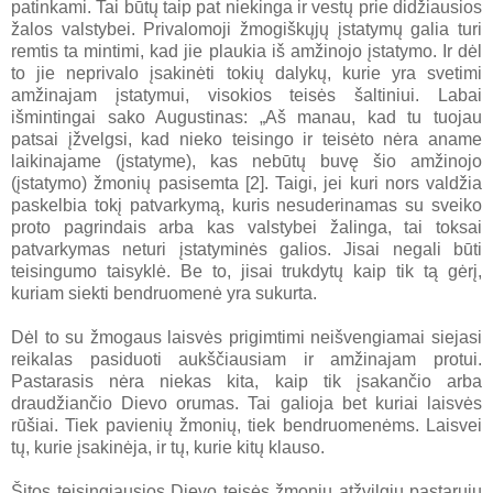
patinkami. Tai būtų taip pat niekinga ir vestų prie didžiausios
žalos valstybei. Privalomoji žmogiškųjų įstatymų galia turi
remtis ta mintimi, kad jie plaukia iš amžinojo įstatymo. Ir dėl
to jie neprivalo įsakinėti tokių dalykų, kurie yra svetimi
amžinajam įstatymui, visokios teisės šaltiniui. Labai
išmintingai sako Augustinas: „Aš manau, kad tu tuojau
patsai įžvelgsi, kad nieko teisingo ir teisėto nėra aname
laikinajame (įstatyme), kas nebūtų buvę šio amžinojo
(įstatymo) žmonių pasisemta [2]. Taigi, jei kuri nors valdžia
paskelbia tokį patvarkymą, kuris nesuderinamas su sveiko
proto pagrindais arba kas valstybei žalinga, tai toksai
patvarkymas neturi įstatyminės galios. Jisai negali būti
teisingumo taisyklė. Be to, jisai trukdytų kaip tik tą gėrį,
kuriam siekti bendruomenė yra sukurta.
Dėl to su žmogaus laisvės prigimtimi neišvengiamai siejasi
reikalas pasiduoti aukščiausiam ir amžinajam protui.
Pastarasis nėra niekas kita, kaip tik įsakančio arba
draudžiančio Dievo orumas. Tai galioja bet kuriai laisvės
rūšiai. Tiek pavienių žmonių, tiek bendruomenėms. Laisvei
tų, kurie įsakinėja, ir tų, kurie kitų klauso.
Šitos teisingiausios Dievo teisės žmonių atžvilgiu pastarųjų