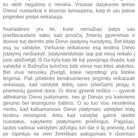
ko skirti negalima ir nevalia. Visuose dalykuose teesie
Dievui nuolankiai ir klusniai tarnaujama, kaip to jau patsai
prigimties protas reikalauja.
Nuolaidesni yra tie, kurie nemažiau patys sau
prieštaraudami sako, kad privačių žmonių gyvenimas ir
dorovė turį derintis prie Dievo įstatymų nurodymų. Bet kitaip
esą su valstybe. Viešuose reikaluose esą leistina Dievo
įstatymų neišlaikyti. Įstatymleidyboje taip pat nesą reikalo į
juos atsižvelgti. Iš čia kyla kaip tik toji pavojinga išvada, kad
valstybė ir Bažnyčia turinčios būti viena nuo kitos atskirtos.
Bet visai nesunku įžvelgti, kokie neprotingi yra šitokie
teigimai. Pati pilietinės bendruomenės prigimtis reikalaute
reikalauja, kad valstybė teiktų savo piliečiams progų ir
priemonių gyventi dorai. Gi dorai gyventi reiškia — gyventi
atitinkamai Dievo įsakymams, nes gi Dievas yra kiekvieno
gerumo bei teisingumo šaltinis. O su tuo visu nesiderina
mintis, kad kalbamaisiais Dievo įstatymais valstybei būtų
leistina nesirūpinti. Arba kad valstybė galinti skelbti
nuostatus, sakytiems įstatymams priešingus. Pagaliau,
tautos vadovai valstybės atžvilgiu turi dar ir tą prievolę, kad
jie rūpintųsi ne vien žemiškais patogumais ir išoriniais