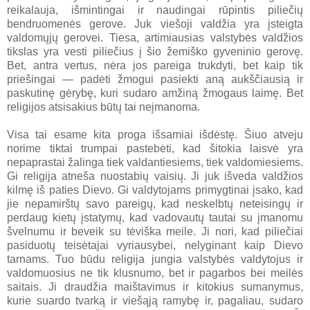
reikalauja, išmintingai ir naudingai rūpintis piliečių
bendruomenės gerove. Juk viešoji valdžia yra įsteigta
valdomųjų gerovei. Tiesa, artimiausias valstybės valdžios
tikslas yra vesti piliečius į šio žemiško gyveninio gerovę.
Bet, antra vertus, nėra jos pareiga trukdyti, bet kaip tik
priešingai — padėti žmogui pasiekti aną aukščiausią ir
paskutinę gėrybę, kuri sudaro amžiną žmogaus laimę. Bet
religijos atsisakius būtų tai neįmanoma.
Visa tai esame kita proga išsamiai išdėstę. Šiuo atveju
norime tiktai trumpai pastebėti, kad šitokia laisvė yra
nepaprastai žalinga tiek valdantiesiems, tiek valdomiesiems.
Gi religija atneša nuostabių vaisių. Ji juk išveda valdžios
kilmę iš paties Dievo. Gi valdytojams primygtinai įsako, kad
jie nepamirštų savo pareigų, kad neskelbtų neteisingų ir
perdaug kietų įstatymų, kad vadovautų tautai su įmanomu
švelnumu ir beveik su tėviška meile. Ji nori, kad piliečiai
pasiduotų teisėtajai vyriausybei, nelyginant kaip Dievo
tarnams. Tuo būdu religija jungia valstybės valdytojus ir
valdomuosius ne tik klusnumo, bet ir pagarbos bei meilės
saitais. Ji draudžia maištavimus ir kitokius sumanymus,
kurie suardo tvarką ir viešąją ramybę ir, pagaliau, sudaro