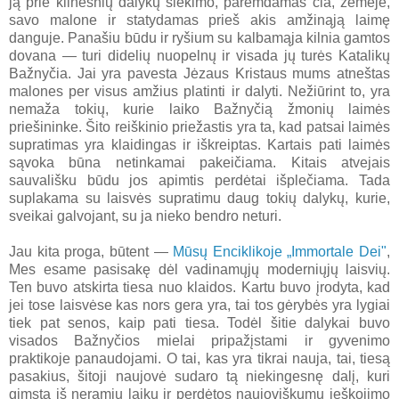
ją prie kilnesnių dalykų siekimo, paremdamas čia, žemėje,
savo malone ir statydamas prieš akis amžinąją laimę
danguje. Panašiu būdu ir ryšium su kalbamąja kilnia gamtos
dovana — turi didelių nuopelnų ir visada jų turės Katalikų
Bažnyčia. Jai yra pavesta Jėzaus Kristaus mums atneštas
malones per visus amžius platinti ir dalyti. Nežiūrint to, yra
nemaža tokių, kurie laiko Bažnyčią žmonių laimės
priešininke. Šito reiškinio priežastis yra ta, kad patsai laimės
supratimas yra klaidingas ir iškreiptas. Kartais pati laimės
sąvoka būna netinkamai pakeičiama. Kitais atvejais
sauvališku būdu jos apimtis perdėtai išplečiama. Tada
suplakama su laisvės supratimu daug tokių dalykų, kurie,
sveikai galvojant, su ja nieko bendro neturi.
Jau kita proga, būtent —
Mūsų Enciklikoje „Immortale Dei"
,
Mes esame pasisakę dėl vadinamųjų moderniųjų laisvių.
Ten buvo atskirta tiesa nuo klaidos. Kartu buvo įrodyta, kad
jei tose laisvėse kas nors gera yra, tai tos gėrybės yra lygiai
tiek pat senos, kaip pati tiesa. Todėl šitie dalykai buvo
visados Bažnyčios mielai pripažįstami ir gyvenimo
praktikoje panaudojami. O tai, kas yra tikrai nauja, tai, tiesą
pasakius, šitoji naujovė sudaro tą niekingesnę dalį, kuri
gimsta iš neramių laikų ir perdėtos naujoviškumų ieškojimo