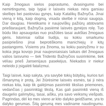
Kaip žmogaus sielos paprastumo, dvasingumo bei
nemirtingumo, taip lygiai ir laisvės niekas nėra garsiau
skelbęs bei pastoviau gynęs, kaip Katalikų Bažnyčia. Jinai
vieną ir kitą, kaip dogmą, visada skelbė ir nūnai saugoja.
Dar daugiau. Heretikams ir naujoviškų pažiūrų atstovams
prieštaraujant, Bažnyčia pasiėmė laisvės gynėjos rolę. Tuo
būdu liko apsaugotas nuo pražūties tasai aukštas žmogaus
gėris. Istoriniai raštai liudija, su kokiu smarkumu
pasipriešino jinai beprotiškoms manichiejų ir kitų
pastangoms. Visiems yra žinoma, su kokiu pasiryžimu ir su
kokia jėga kovojo jinai naujesniaisiais laikais dėl žmogaus
valios laisvumo — tiek Tridento Bažnyčios susirinkime, tiek
vėliau prieš Jansenijaus pasekėjus. Niekados ir niekur
neleido ji įsigalėti fatalizmui.
Taigi laisvė, kaip sakyta, yra savybė tokių būtybių, kurios turi
išmanymą ir protą. Jei žiūrėsime laisvės esmės, tai ji nėra
niekas kita, kaip tik galėjimas pasirinkti tikslias priemones,
vedančias į pasirinktąjį tikslą. Kas gali pasirinkti vieną iš
daugelio galimybių, tasai, aišku, yra savo veiksmų viešpats.
Pagrindas, dėl ko mes vieno ar kito dalyko geidžiame, yra to
dalyko gerumas. Šitą gerumą mes vadiname naudingumu.