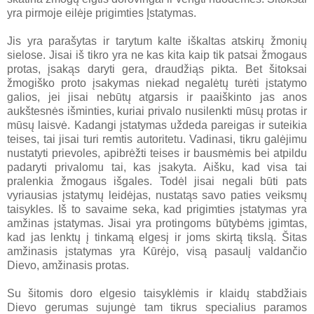
yra pirmoje eilėje prigimties Įstatymas.
Jis yra parašytas ir tarytum kalte iškaltas atskirų žmonių
sielose. Jisai iš tikro yra ne kas kita kaip tik patsai žmogaus
protas, įsakąs daryti gera, draudžiąs pikta. Bet šitoksai
žmogiško proto įsakymas niekad negalėtų turėti įstatymo
galios, jei jisai nebūtų atgarsis ir paaiškinto jas anos
aukštesnės išminties, kuriai privalo nusilenkti mūsų protas ir
mūsų laisvė. Kadangi įstatymas uždeda pareigas ir suteikia
teises, tai jisai turi remtis autoritetu. Vadinasi, tikru galėjimu
nustatyti prievoles, apibrėžti teises ir bausmėmis bei atpildu
padaryti privalomu tai, kas įsakyta. Aišku, kad visa tai
pralenkia žmogaus išgales. Todėl jisai negali būti pats
vyriausias įstatymų leidėjas, nustatąs savo paties veiksmų
taisykles. Iš to savaime seka, kad prigimties įstatymas yra
amžinas įstatymas. Jisai yra protingoms būtybėms įgimtas,
kad jas lenktų į tinkamą elgesį ir joms skirtą tikslą. Šitas
amžinasis įstatymas yra Kūrėjo, visą pasaulį valdančio
Dievo, amžinasis protas.
Su šitomis doro elgesio taisyklėmis ir klaidų stabdžiais
Dievo gerumas sujungė tam tikrus specialius paramos