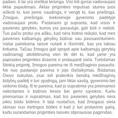
padaro. Ir tai yra visiškai teisinga. Visi kiti gyviai vadovaujasi
tiktai pajautimais. Aklas prigimties impulsas stumia juos
ieškoti to, kas jiems naudinga, ir vengti to, kas priešinga.
Žmogus, priešingai, kiekvienoje gyvenimo padėtyje
vadovaujasi protu. Pastarasis gi supranta, kad visos ir
pavienės gėrybės, kurios yra pasaulyje, gali būti ir nebūti.
Tuo pačiu protui yra aišku, kad nėra būtino reikalo, kad mes
pavienes kalbamųjų gėrybių būtinai sau pasisavintumėm.
Valiai paliekama laisvė nutarti ir išsirinkti, kas yra labiau
tinkama. Tačiau žmogus gali sprąsti apie kalbamųjų gėrybių
vadinamąjį atsitiktinumą vien tik dėl to, kad jame yra
paprastos prigimties dvasinė ir protaujanti siela. Turėdamas
šitokią prigimtį, žmogus pareina ne iš medžiaginio pasaulio.
Ne nuo pastarojo pareina ir jojo išsilaikymas. Būdamas
Dievo sukurtas, jisai toli pralenkia bendrą medžiaginių
būtybių padėtį ir turi ypatingą, jam liktai savitą, gyvenimo bei
veikimo būdą. Iš to pareina, kad jo supratimui yra prieinamos
nekintamos ir būtinos tiesos bei gėrio sąvokos. Kartu
prieinamas ir supratimas, kad tos pavienės gėrybės nėra
jokiu būdu būtinos. Ir taip nustačius, kad žmogaus siela
skiriasi nuo mirtingos būties ir kad ji turi protavimo galią,
kartu surandamas prigimties laisvės stipriausias pagrindas.