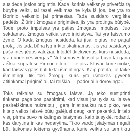
susideda josios prigimtis. Kada išorinis veiksnys priverčia tą
būtybę veikti, tai tasai veikimas ne kyla iš jos, bet yra to
išorinio veiksnio jai primestas. Tada susidaro vergiška
padėtis. Žiūrint žmogaus prigimties, jis yra protinga būtybė.
Todėl proto impulsas yra paties žmogaus impulsas. Juo
sekdamas, žmogus veikia savo iniciatyva. Tai yra laisvumo
žymė. O kada žmogus nusideda, tai jisai elgiasi ne pagal
protą. Jis tada būna lyg ir kito skatinamas. Jis yra pasidavęs
pašalinės jėgos valdžiai. Ir todėl „kiekvienas, kurs nusideda,
yra nuodėmės vergas." Net senovės filosofija buvo tai gana
aiškiai supratusi. Pirmon eilėn — tie jos atstovai, kurie mokė,
kad laisvas galįs būti tiktai išmintingas. Kaip patirta, jie laikė
išmintingu tik tokį žmogų, kuris yra išmokęs gyventi
atitinkamai prigimčiai, tai reiškia — padoriai ir dorovingai.
Toks reikalas su žmogaus laisve. Ją teko sustiprinti
tinkama pagalbos paspirtimi, kad visus
jos tykis su laisve
pasireiškimus nukreiptų į gerą ir
atitrauktų
nuo pikto, nes
kitaip valios laisvė būtų galėjusi daug kam pakenkti. Ir taip
visų pirma buvo reikalingas įstatymas, kaip taisyklė, rodanti,
kas darytina ir kas nedarytina. Tikro vardo įstatymas negali
būti taikomas tokiems gyvūnams, kurie veikia su tam tikru