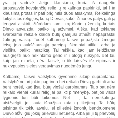
yra jų vadovė. Jeigu klausiama, kurią iš daugelio
tarpusavyje kovojančių religijų reikalinga pasirinkti, tai I tą
klausimą protas ir pati prigimtis duos atsakymą. Reikalinga
laikytis tos religijos, kurią Dievas įsakė. Žmonės patys gali ją
lengvai atskirti, žiūrėdami tam tikrų išorinių ženklų, kuriais
Dievo apvaizdai patiko ją atžymėti. Aišku, kad tokiame
svarbiame reikale klaida būtų galėjusi atnešti nepaprastai
žalingų vaisių. Todėl kalbamoji laisvė pripažįsta žmogui
teisę jojo aukščiausiąją pareigą iškreiptai atlikti, arba ją
visiškai palikti neatliktą. Tai reiškia, kad jam leidžiama
nusigręžti nuo nekintamo gėrio ir į blogą nukrypti. Bet tai,
kaip jau minėta, nėra laisvė, o tik laisvės iškreipimas ir
nukrypusios sielos vergavimas nuodėmės jungui.
Kalbamoji laisvė valstybės gyvenime šitaip suprantama.
Valstybė neturi jokio pagrindo bei reikalo Dievą garbinti arba
bent norėti, kad jisai būtų viešai garbinamas. Taip pat nėra
reikalo vienai kuriai religijai palikti pirmenybę, bet jos visos
lygiomis turi būti laikomos. Net ir į tai nereikalinga
atsižvelgti, jei tauta išpažįsta katalikų tikėjimą. Tai būtų
teisinga tik tokiu atveju, jei pilietinė žmonių bendruomenė
Dievo atžvilgiu jokių prievolių neturėtų. Arba jei ji tų prievolių