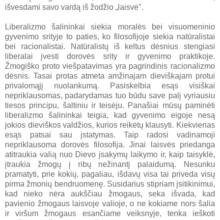
išvesdami savo vardą iš žodžio „laisvė".
Liberalizmo šalininkai siekia moralės bei visuomeninio
gyvenimo srityje to paties, ko filosofijoje siekia natūralistai
bei racionalistai. Natūralistų iš keltus dėsnius stengiasi
liberalai įvesti dorovės srity ir gyvenimo praktikoje.
Žmogiško proto viešpatavimas yra pagrindinis racionalizmo
dėsnis. Tasai protas atmeta amžinajam dieviškajam protui
privalomąjį nuolankumą. Pasiskelbia esąs visiškai
nepriklausomas, padarydamas tuo būdu save palį vyriausiu
tiesos principu, šaltiniu ir teisėju. Panašiai mūsų paminėti
liberalizmo šalininkai teigia, kad gyvenimo eigoje nesą
jokios dieviškos valdžios, kurios reikėtų klausyti. Kiekvienas
esąs patsai sau įstatymas. Taip radosi vadinamoji
nepriklausoma dorovės filosofija. Jinai laisvės priedanga
atitraukia valią nuo Dievo įsakymų laikymo ir, kaip taisyklė,
įtraukia žmogų į ribų nežinantį palaidumą. Nesunku
pramatyti, prie kokių, pagaliau, išdavų visa tai priveda visų
pirma žmonių bendruomenę. Susidarius stipriam įsitikinimui,
kad nieko nėra aukščiau žmogaus, seka išvada, kad
pavienio žmogaus laisvoje valioje, o ne kokiame nors šalia
ir viršum žmogaus esančiame veiksnyje, tenka ieškoti