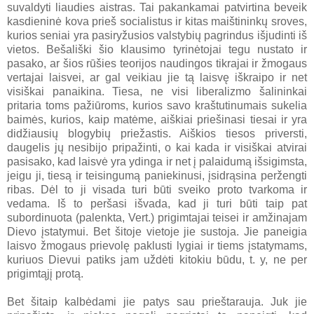
suvaldyti liaudies aistras. Tai pakankamai patvirtina beveik
kasdieninė kova prieš socialistus ir kitas maištininkų sroves,
kurios seniai yra pasiryžusios valstybių pagrindus išjudinti iš
vietos. Bešališki šio klausimo tyrinėtojai tegu nustato ir
pasako, ar šios rūšies teorijos naudingos tikrajai ir žmogaus
vertajai laisvei, ar gal veikiau jie tą laisvę iškraipo ir net
visiškai panaikina. Tiesa, ne visi liberalizmo šalininkai
pritaria toms pažiūroms, kurios savo kraštutinumais sukelia
baimės, kurios, kaip matėme, aiškiai priešinasi tiesai ir yra
didžiausių blogybių priežastis. Aiškios tiesos priversti,
daugelis jų nesibijo pripažinti, o kai kada ir visiškai atvirai
pasisako, kad laisvė yra ydinga ir net į palaidumą išsigimsta,
jeigu ji, tiesą ir teisingumą paniekinusi, įsidrąsina peržengti
ribas. Dėl to ji visada turi būti sveiko proto tvarkoma ir
vedama. Iš to peršasi išvada, kad ji turi būti taip pat
subordinuota (palenkta, Vert.) prigimtajai teisei ir amžinajam
Dievo įstatymui. Bet šitoje vietoje jie sustoja. Jie paneigia
laisvo žmogaus prievolę paklusti lygiai ir tiems įstatymams,
kuriuos Dievui patiks jam uždėti kitokiu būdu, t. y, ne per
prigimtąjį protą.
Bet šitaip kalbėdami jie patys sau prieštarauja. Juk jie