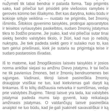
nužymėti tik labai bendrai ir palaida forma. Taip prigimtis
sako, kad piliečiai turi prisidėti prie viešosios ramybės ir
gerovės kūrimo bei išlaikymo. Bet kas darytina, kokiu būdu ir
kokioje srityje veiktina — nustato ne prigimtis, bet žmonių
išmintis. Šitokios gyvenimo taisyklės, protingai apsvarstytos
ir teisėtos vyriausybės paskelbtos, sudaro žmonių įstatymus
tikra to žodžio prasme. Jie įsako, kad visi piliečiai sutar tinai
siektų bendro valstybės tikslo, ir žiūri, kad nuo jo nebūtų
nukrypta. Jie tiek padeda siekti gero ir sulaiko nuo to, kas
tam gėriui priešinasi, kiek jie sutaria su prigimtąja teise ir
sudaro pastarosios išvadas.
Iš to matome, kad žmogiškosios laisvės taisyklės ir josios
norma ankštai siejasi su amžinu Dievo įstatymu. Ir tai liečia
ne tik pavienius žmones, bet ir žmonių bendruomenes bei
sąjungas. Vadinasi, tikroji laisvė pasireiškia žmonių
draugijoje visiškai ne tuo, kad kiekvienas gali daryti ką
tinkamas. Iš to kiltų didžiausia netvarka ir sumišimas, vedąs
prie valstybės žlugimo. Tikroji laisvė yra tada, kai valstybės
įstatymai padeda mums taip gyventi, kaip reikalauja
amžinasis įstatymas. O valdančiųjų laisvė pasireiškia
anaiptol ne tuo būdu, kad jie gali įsakinėti savavališkai ir ką