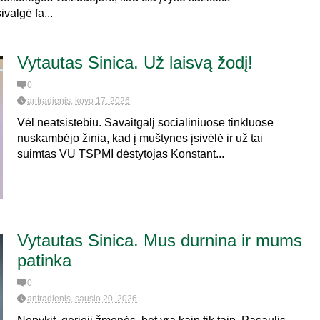
valgė fa...
Vytautas Sinica. Už laisvą žodį!
0
antradienis, kovo 17, 2026
Vėl neatsistebiu. Savaitgalį socialiniuose tinkluose
nuskambėjo žinia, kad į muštynes įsivėlė ir už tai
suimtas VU TSPMI dėstytojas Konstant...
Vytautas Sinica. Mus durnina ir mums
patinka
0
antradienis, sausio 20, 2026