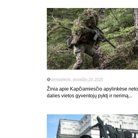
pirmadienis, gruodžio 29, 2025
Žinia apie Kapčiamiesčio apylinkėse netoli
dalies vietos gyventojų pyktį ir nerimą...