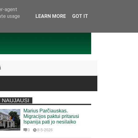
er-agent
rate usage
LEARN MORE
GOT IT
i
NAUJAUSI
Marius Parčiauskas.
Migracijos paktui pritarusi
Ispanija pati jo nesilaiko
0
8-5-2026