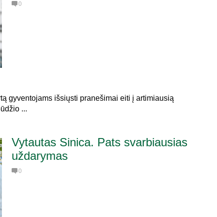
0
tą gyventojams išsiųsti pranešimai eiti į artimiausią
džio ...
Vytautas Sinica. Pats svarbiausias
uždarymas
0