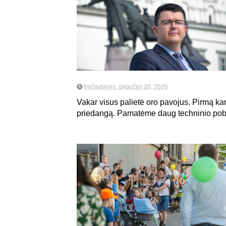
trečiadienis, gegužės 20, 2026
Vakar visus palietė oro pavojus. Pirmą kar
priedangą. Pamatėme daug techninio pobū