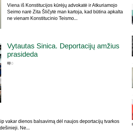
Viena iš Konstitucijos kūrėjų advokatė ir Atkuriamojo
Seimo narė Zita Šličytė man kartoja, kad būtina apkalta
ne vienam Konstitucinio Teismo...
Vytautas Sinica. Deportacijų amžius
prasideda
0
kar dienos balsavimą dėl naujos deportacijų tvarkos
šinieji. Ne...