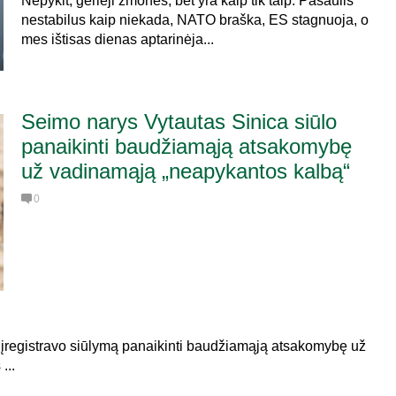
Nepykit, gerieji žmonės, bet yra kaip tik taip. Pasaulis
nestabilus kaip niekada, NATO braška, ES stagnuoja, o
mes ištisas dienas aptarinėja...
Seimo narys Vytautas Sinica siūlo
panaikinti baudžiamąją atsakomybę
už vadinamąją „neapykantos kalbą“
0
į įregistravo siūlymą panaikinti baudžiamąją atsakomybę už
...