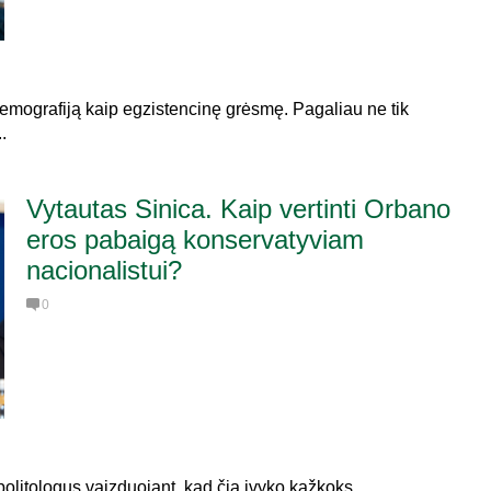
e demografiją kaip egzistencinę grėsmę. Pagaliau ne tik
.
Vytautas Sinica. Kaip vertinti Orbano
eros pabaigą konservatyviam
nacionalistui?
0
politologus vaizduojant, kad čia įvyko kažkoks