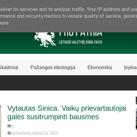
ARAMA LIETUVIŠKAI LIETUVAI
liver its services and to analyze traffic. Your IP address and us
rmance and security metrics to ensure quality of service, gene
buse.
Skaitiniai
Pažangos ideologija
Ekonomika
Įvykia
Vytautas Sinica. Vaikų prievartautojai
galės susitrumpinti bausmes
0
trečiadienis, liepos 15, 2026