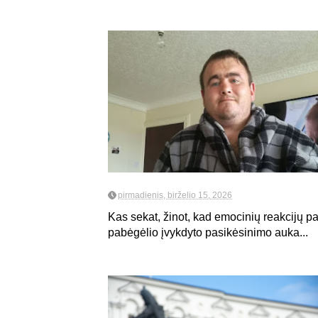
pirmadienis, birželio 15, 2026
Kas sekat, žinot, kad emocinių reakcijų pas
pabėgėlio įvykdyto pasikėsinimo auka...