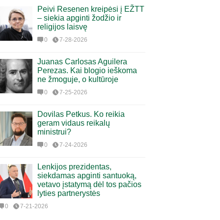
Peivi Resenen kreipėsi į EŽTT
– siekia apginti žodžio ir
religijos laisvę
0
7-28-2026
Juanas Carlosas Aguilera
Perezas. Kai blogio ieškoma
ne žmoguje, o kultūroje
0
7-25-2026
Dovilas Petkus. Ko reikia
geram vidaus reikalų
ministrui?
0
7-24-2026
Lenkijos prezidentas,
siekdamas apginti santuoką,
vetavo įstatymą dėl tos pačios
lyties partnerystės
0
7-21-2026