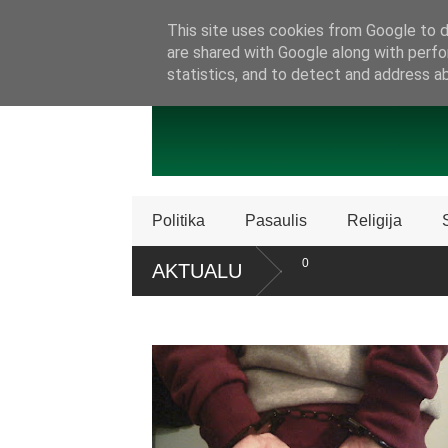
SAMBŪRIS
PRISIJUNKITE PRIE MŪSŲ!
KONTAKTAI
P
This site uses cookies from Google to de
are shared with Google along with perfo
statistics, and to detect and address a
Politika
Pasaulis
Religija
oje nužudyta arba pagrobta daugiau kaip 5 000
AKTUALU
Policija Švedijoje sustabdė Biblijos knygų
dalijimą
o LR