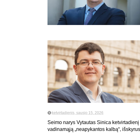
ketvirtadienis, sausio 15, 2026
Seimo narys Vytautas Sinica ketvirtadien
vadinamąją „neapykantos kalbą“, išskyrus 