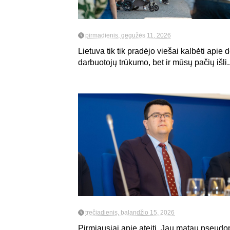
pirmadienis, gegužės 11, 2026
Lietuva tik tik pradėjo viešai kalbėti api
darbuotojų trūkumo, bet ir mūsų pačių išli..
trečiadienis, balandžio 15, 2026
Pirmiausiai apie ateitį. Jau matau pseudo